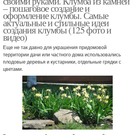
своими руками. Клумба из камней
– пошаговое создание и
оформление клумбы. Самые
актуальные и стильные идеи
Клумба из больших
создания клумбы (125 фото и
Простая клумба
камней
видео)
Еще не так давно для украшения придомовой
территории дачи или частного дома использовались
Материал для каменной
Клумбы с фото
плодовые деревья и кустарники, отдельные грядки с
клумбы
цветами.