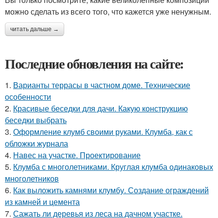
можно сделать из всего того, что кажется уже ненужным.
читать дальше →
Последние обновления на сайте:
1.
Варианты террасы в частном доме. Технические
особенности
2.
Красивые беседки для дачи. Какую конструкцию
беседки выбрать
3.
Оформление клумб своими руками. Клумба, как с
обложки журнала
4.
Навес на участке. Проектирование
5.
Клумба с многолетниками. Круглая клумба одинаковых
многолетников
6.
Как выложить камнями клумбу. Создание ограждений
из камней и цемента
7.
Сажать ли деревья из леса на дачном участке.