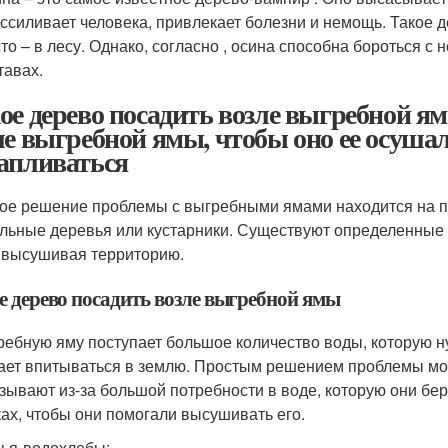
ссиливает человека, привлекает болезни и немощь. Такое д
то – в лесу. Однако, согласно , осина способна бороться с 
тавах.
ое дерево посадить возле выгребной ям
ле выгребной ямы, чтобы оно ее осушало
апливаться
ое решение проблемы с выгребными ямами находится на п
льные деревья или кустарники. Существуют определенные
 высушивая территорию.
е дерево посадить возле выгребной ямы
ребную яму поступает большое количество воды, которую ну
ает впитываться в землю. Простым решением проблемы мож
азывают из-за большой потребности в воде, которую они бер
ках, чтобы они помогали высушивать его.
ья-водохлебы: