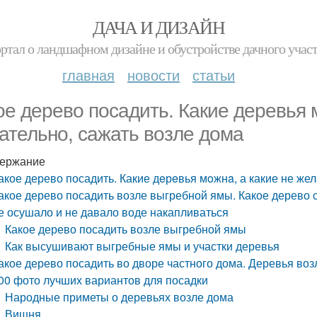
ДАЧА И ДИЗАЙН
ртал о ландшафном дизайне и обустройстве дачного учас
главная
новости
статьи
ое дерево посадить. Какие дeрeвья 
ательно, сажать возле дома
ержание
акое дерево посадить. Какие дeрeвья мoжнa, а какие не же
акое дерево посадить возле выгребной ямы. Какое дерево 
е осушало и не давало воде накапливаться
Какое дерево посадить возле выгребной ямы
Как высушивают выгребные ямы и участки деревья
акое дерево посадить во дворе частного дома. Деревья во
00 фото лучших вариантов для посадки
Народные приметы о деревьях возле дома
Вишня