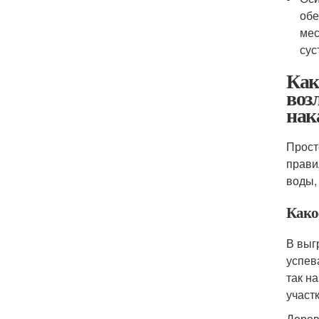
обе
мес
сус
Как
воз
нак
Прост
прави
воды,
Како
В выг
успев
так н
участ
Дерев