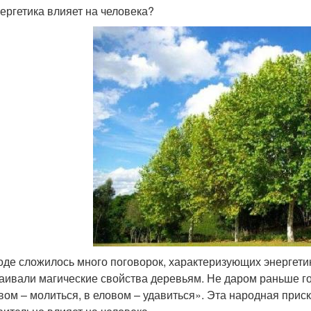
нергетика влияет на человека?
оде сложилось много поговорок, характеризующих энергетик
аивали магические свойства деревьям. Не даром раньше гов
вом – молиться, в еловом – удавиться». Эта народная приск