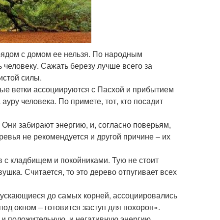
рядом с домом ее нельзя. По народным
ь человеку. Сажать березу лучше всего за
истой силы.
бные ветки ассоциируются с Пасхой и прибытием
ауру человека. По примете, тот, кто посадит
Они забирают энергию, и, согласно поверьям,
ревья не рекомендуется и другой причине – их
в с кладбищем и покойниками. Тую не стоит
ушка. Считается, то это дерево отпугивает всех
опускающиеся до самых корней, ассоциировались
под окном – готовится заступ для похорон».
 и положительную, и негативную энергию,