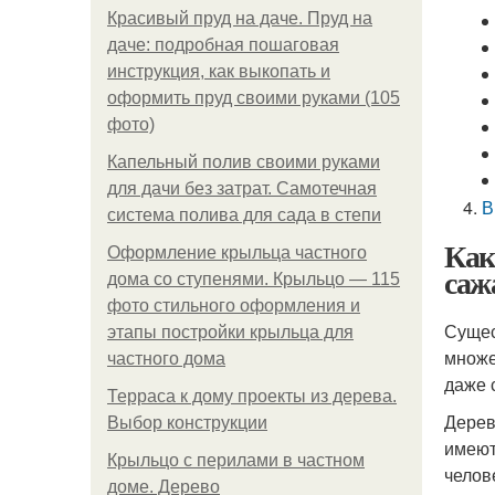
Красивый пруд на даче. Пруд на
даче: подробная пошаговая
инструкция, как выкопать и
оформить пруд своими руками (105
фото)
Капельный полив своими руками
для дачи без затрат. Самотечная
В
система полива для сада в степи
Как
Оформление крыльца частного
саж
дома со ступенями. Крыльцо — 115
фото стильного оформления и
Сущес
этапы постройки крыльца для
множе
частного дома
даже 
Терраса к дому проекты из дерева.
Дерев
Выбор конструкции
имеют
Крыльцо с перилами в частном
челов
доме. Дерево