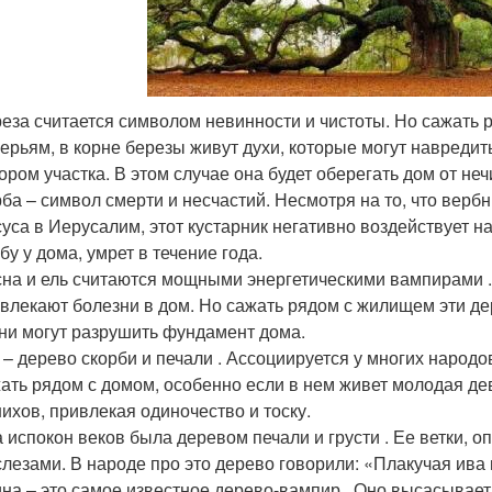
еза считается символом невинности и чистоты. Но сажать 
ерьям, в корне березы живут духи, которые могут навредит
ором участка. В этом случае она будет оберегать дом от неч
ба – символ смерти и несчастий. Несмотря на то, что вер
уса в Иерусалим, этот кустарник негативно воздействует на 
бу у дома, умрет в течение года.
на и ель считаются мощными энергетическими вампирами . 
влекают болезни в дом. Но сажать рядом с жилищем эти де
ни могут разрушить фундамент дома.
 – дерево скорби и печали . Ассоциируется у многих народо
ать рядом с домом, особенно если в нем живет молодая дев
ихов, привлекая одиночество и тоску.
 испокон веков была деревом печали и грусти . Ее ветки, 
слезами. В народе про это дерево говорили: «Плакучая ива 
на – это самое известное дерево-вампир . Оно высасывает