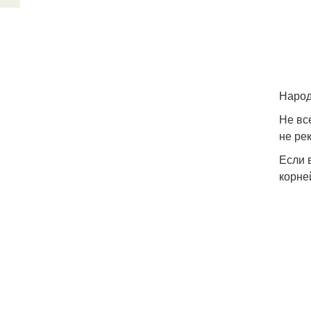
Народ
Не вс
не ре
Если 
корне