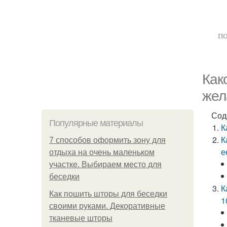
по
Как
жел
Сод
Популярные материалы
К
К
7 способов оформить зону для
е
отдыха на очень маленьком
участке. Выбираем место для
беседки
К
Как пошить шторы для беседки
1
своими руками. Декоративные
тканевые шторы