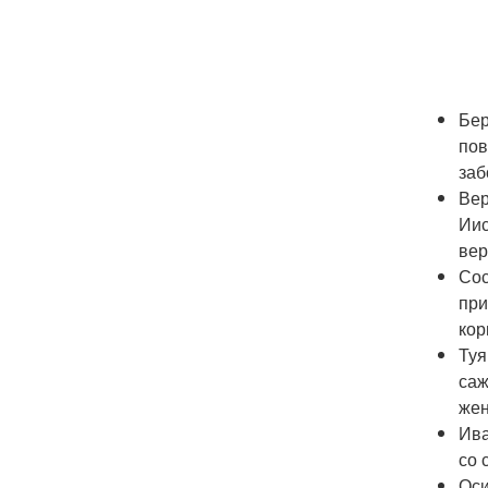
Бер
пов
заб
Вер
Иис
вер
Сос
при
кор
Туя
саж
жен
Ива
со 
Оси