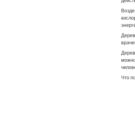
дейст
Возде
кисло
энерг
Дерев
враче
Дерев
можно
челов
Что п