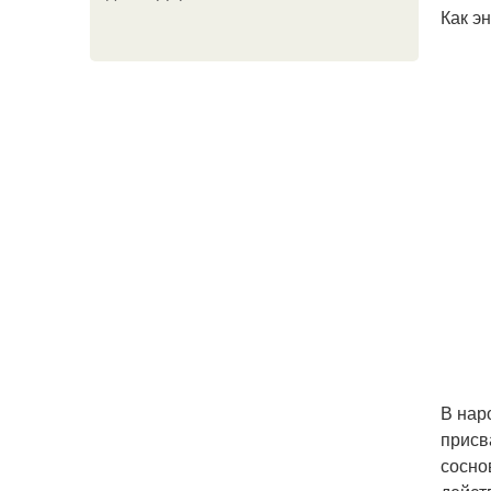
Как э
В нар
присв
сосно