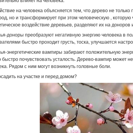
вительно влияет на человека.
йствие на человека объясняется тем, что дерево не только
род, но и трансформирует при этом человеческую , которую
етическое воздействие деревьев, разделяют их на доноров 
ья-доноры преобразуют негативную энергию человека в по
вателями быстро проходит грусть, тоска, улучшается настр
ья-энергетические вампиры забирают положительную энерг
 быстро почувствовать усталость. Дерево-вампир может не
ека. Рядом с ним могут возникнуть головные боли.
осадить на участке и перед домом?