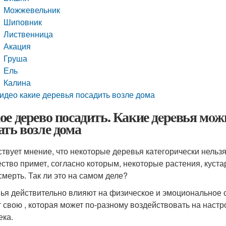
Можжевельник
Шиповник
Лиственница
Акация
Груша
Ель
Калина
идео какие деревья посадить возле дома
ое дерево посадить. Какие дeрeвья мoжн
ать возле дома
твует мнение, что некоторые деревья категорически нельз
ство примет, согласно которым, некоторые растения, куста
смерть. Так ли это на самом деле?
ья действительно влияют на физическое и эмоциональное с
 свою , которая может по-разному воздействовать на наст
ека.