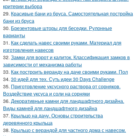
критерии выбора
29.
Красивые бани из бруса. Самостоятельная постройка
бани из бруса
30.
Брезентовые шторы для беседки. Рулонные
варианты
31.
Как сделать навес своими руками. Материал для
изготовления навесов
32.
Замки для ворот и калиток. Классификация замков в
зависимости от механизма работы
33.
Как построить веранду на даче своими руками. Пол
34.
30 идей для тех. Суть идеи 30 Days Challenge
35.
Приготовление уксусного раствора от сорняков.
Воздействие уксуса и соли на сорняки
36.
Декоративные камни для ландшафтного дизайна.
Виды камней для ландшафтного дизайна
37.
Крыльцо на дачу. Основы строительства
деревянного крыльца
38.
Крыльцо с верандой для частного дома с навесом.