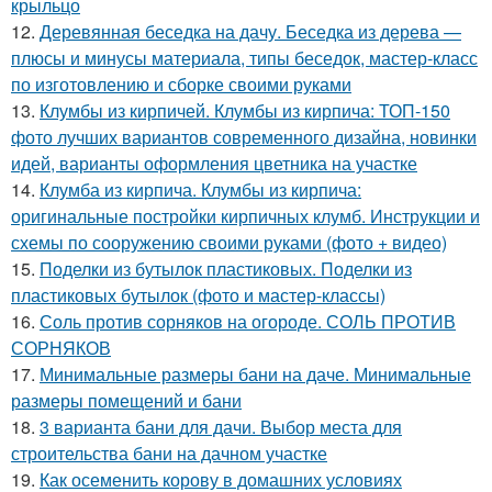
крыльцо
12.
Деревянная беседка на дачу. Беседка из дерева —
плюсы и минусы материала, типы беседок, мастер-класс
по изготовлению и сборке своими руками
13.
Клумбы из кирпичей. Клумбы из кирпича: ТОП-150
фото лучших вариантов современного дизайна, новинки
идей, варианты оформления цветника на участке
14.
Клумба из кирпича. Клумбы из кирпича:
оригинальные постройки кирпичных клумб. Инструкции и
схемы по сооружению своими руками (фото + видео)
15.
Поделки из бутылок пластиковых. Поделки из
пластиковых бутылок (фото и мастер-классы)
16.
Соль против сорняков на огороде. СОЛЬ ПРОТИВ
СОРНЯКОВ
17.
Минимальные размеры бани на даче. Минимальные
размеры помещений и бани
18.
3 варианта бани для дачи. Выбор места для
строительства бани на дачном участке
19.
Как осеменить корову в домашних условиях