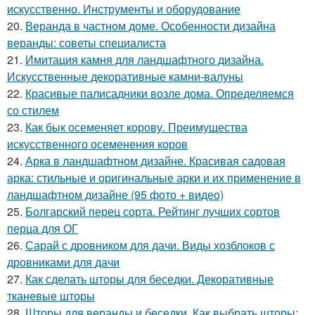
искусственно. Инструменты и оборудование
20.
Веранда в частном доме. Особенности дизайна
веранды: советы специалиста
21.
Имитация камня для ландшафтного дизайна.
Искусственные декоративные камни-валуны
22.
Красивые палисадники возле дома. Определяемся
со стилем
23.
Как бык осеменяет корову. Преимущества
искусственного осеменения коров
24.
Арка в ландшафтном дизайне. Красивая садовая
арка: стильные и оригинальные арки и их применение в
ландшафтном дизайне (95 фото + видео)
25.
Болгарский перец сорта. Рейтинг лучших сортов
перца для ОГ
26.
Сарай с дровником для дачи. Виды хозблоков с
дровниками для дачи
27.
Как сделать шторы для беседки. Декоративные
тканевые шторы
28.
Шторы для веранды и беседки. Как выбрать шторы: