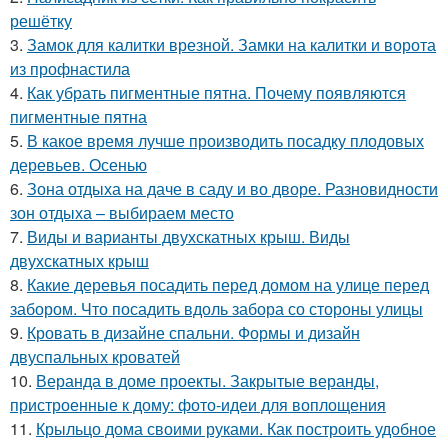
решётку
3.
Замок для калитки врезной. Замки на калитки и ворота
из профнастила
4.
Как убрать пигментные пятна. Почему появляются
пигментные пятна
5.
В какое время лучше производить посадку плодовых
деревьев. Осенью
6.
Зона отдыха на даче в саду и во дворе. Разновидности
зон отдыха – выбираем место
7.
Виды и варианты двухскатных крыш. Виды
двухскатных крыш
8.
Какие деревья посадить перед домом на улице перед
забором. Что посадить вдоль забора со стороны улицы
9.
Кровать в дизайне спальни. Формы и дизайн
двуспальных кроватей
10.
Веранда в доме проекты. Закрытые веранды,
пристроенные к дому: фото-идеи для воплощения
11.
Крыльцо дома своими руками. Как построить удобное