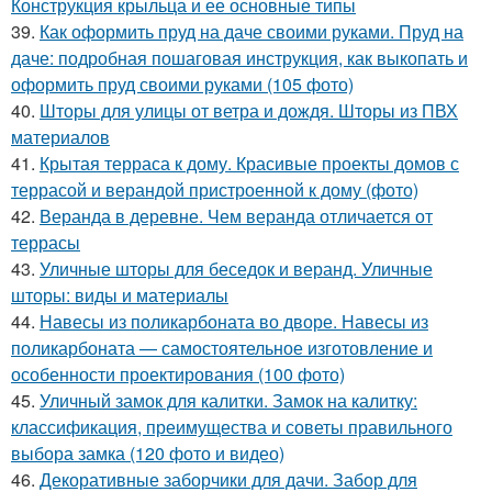
Конструкция крыльца и ее основные типы
39.
Как оформить пруд на даче своими руками. Пруд на
даче: подробная пошаговая инструкция, как выкопать и
оформить пруд своими руками (105 фото)
40.
Шторы для улицы от ветра и дождя. Шторы из ПВХ
материалов
41.
Крытая терраса к дому. Красивые проекты домов с
террасой и верандой пристроенной к дому (фото)
42.
Веранда в деревне. Чем веранда отличается от
террасы
43.
Уличные шторы для беседок и веранд. Уличные
шторы: виды и материалы
44.
Навесы из поликарбоната во дворе. Навесы из
поликарбоната — самостоятельное изготовление и
особенности проектирования (100 фото)
45.
Уличный замок для калитки. Замок на калитку:
классификация, преимущества и советы правильного
выбора замка (120 фото и видео)
46.
Декоративные заборчики для дачи. Забор для