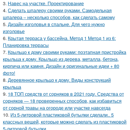
3.
Навес на участке. Проектирование
4.
Сделать шпалеру своими руками. Самодельная
шпалера – несколько способов, как сделать самому
5.
Дизайн изголовья в спальне. Для чего нужно
изголовье
6.
Крытая терраса у бассейна. Метод 1 Метод 1 из 6:
Планировка террасы
7.
Крыльцо к дому своими руками: поэтапная пристройка
крыльца к дому. Крыльцо из дерева, металла, бетона,
кирпича или камня. Дизайн и оригинальные идеи + 80
фото!
8.
Деревянное крыльцо к дому. Виды конструкций
крыльца
9.
18 ТОП средств от сорняков в 2021 году. Средства от
сорняков — 18 проверенных способов, как избавиться
от сорной травы на огороде или участке навсегда
10.
Из 5-литровой пластиковой бутылки сделали.. 5
классных вещей, которые можно сделать из пластиковой
5-литровой бутылки