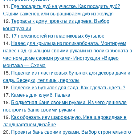
11.
Где посадить дуб на участке. Как посадить дуб?
Садим саженец или выращиваем дуб из желудя
12.
Террасы к дому проекты из дерева. Выбор
конструкции
13.
17 полезностей из пластиковых бутылок
14.
Навес для крыльца из поликарбоната. Монтируем
навес над крыльцом своими руками из поликарбоната в
частном доме своими руками- Инструкция +Видео
монтажа — Схема
15.
Поделки из пластиковых бутылок для декора дачи и
сада. Беседки, теплицы, перголы
16.
Поделки из бутылок для сада. Как сделать цветы?
17.
Камень для клумб. Галька
18.
Бюджетная баня своими руками. Из чего дешевле
построить баню своими руками
19.
Как обрезать иву шаровидную. Ива шаровидная в
ландшафтном дизайне
20.
Проекты бань своими руками. Выбор строительного