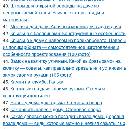
40.
Шторы для открытой веранды на даче из
непромокаемой ткани. Уличные шторы: виды и
материалы
41.
Мостики для дачи. Арочный мостик для сада и дачи
42.
Крыльцо с балясинами. Конструктивные особенности
43.
Крыльцо к дому с навесом из поликарбоната. Навесы
из поликарбоната — самостоятельное изготовление и
особенности проектирования (100 фото)
44.
Замок на калитку уличный. Какой выбрать замок на
калитку — советы, как правильно врезать или установить
замок своими руками (105 фото)
45.
Камни на клумбе. Галька
46.
Коптильня на даче своими руками. Схемы и
конструкции коптилен
47.
Навес у дома для отдыха. Стеновая опора
48.
Как обшить навес к дому. Стеновая опора
49.
Какие деревья можно посадить возле дома. Деревья
возле дома — виды которые можно и нельзя сажать. 100