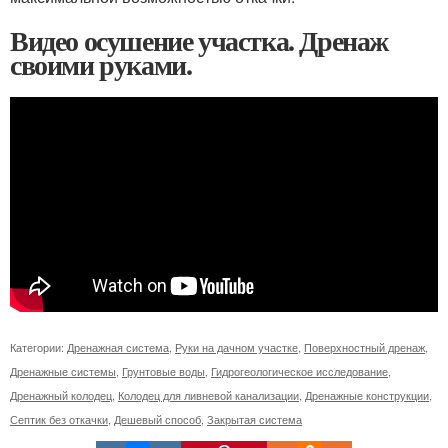
Видео осушение участка. Дренаж
своими руками.
Категории:
Дренажная система
,
Руки на дачном участке
,
Поверхностный дренаж
,
Дренажные системы
,
Грунтовые воды
,
Гидрогеологическое исследование
,
Дренажный колодец
,
Колодец для ливневой канализации
,
Дренажные конструкции
,
Септик без откачки
,
Дешевый способ
,
Закрытая система