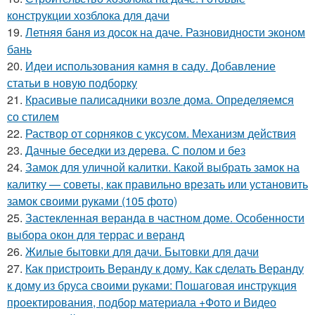
конструкции хозблока для дачи
19.
Летняя баня из досок на даче. Разновидности эконом
бань
20.
Идеи использования камня в саду. Добавление
статьи в новую подборку
21.
Красивые палисадники возле дома. Определяемся
со стилем
22.
Раствор от сорняков с уксусом. Механизм действия
23.
Дачные беседки из дерева. С полом и без
24.
Замок для уличной калитки. Какой выбрать замок на
калитку — советы, как правильно врезать или установить
замок своими руками (105 фото)
25.
Застекленная веранда в частном доме. Особенности
выбора окон для террас и веранд
26.
Жилые бытовки для дачи. Бытовки для дачи
27.
Как пристроить Веранду к дому. Как сделать Веранду
к дому из бруса своими руками: Пошаговая инструкция
проектирования, подбор материала +Фото и Видео