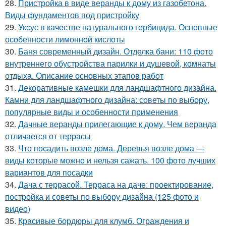
28.
Пристройка в виде веранды к дому из газобетона.
Виды фундаментов под пристройку
29.
Уксус в качестве натурального гербицида. Основные
особенности лимонной кислоты
30.
Баня современный дизайн. Отделка бани: 110 фото
внутреннего обустройства парилки и душевой, комнаты
отдыха. Описание основных этапов работ
31.
Декоративные камешки для ландшафтного дизайна.
Камни для ландшафтного дизайна: советы по выбору,
популярные виды и особенности применения
32.
Дачные веранды прилегающие к дому. Чем веранда
отличается от террасы
33.
Что посадить возле дома. Деревья возле дома —
виды которые можно и нельзя сажать. 100 фото лучших
вариантов для посадки
34.
Дача с террасой. Терраса на даче: проектирование,
постройка и советы по выбору дизайна (125 фото и
видео)
35.
Красивые бордюры для клумб. Ограждения и