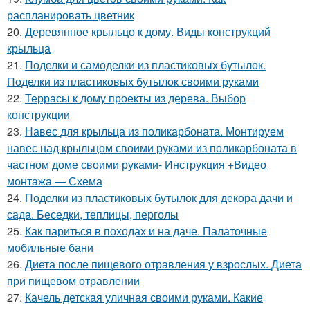
распланировать цветник
20.
Деревянное крыльцо к дому. Виды конструкций
крыльца
21.
Поделки и самоделки из пластиковых бутылок.
Поделки из пластиковых бутылок своими руками
22.
Террасы к дому проекты из дерева. Выбор
конструкции
23.
Навес для крыльца из поликарбоната. Монтируем
навес над крыльцом своими руками из поликарбоната в
частном доме своими руками- Инструкция +Видео
монтажа — Схема
24.
Поделки из пластиковых бутылок для декора дачи и
сада. Беседки, теплицы, перголы
25.
Как париться в походах и на даче. Палаточные
мобильные бани
26.
Диета после пищевого отравления у взрослых. Диета
при пищевом отравлении
27.
Качель детская уличная своими руками. Какие