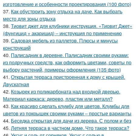
изготовление и особенности проектирования (100 фото)
37.
Как обустроить зону отдыха на даче. Как выбрать
место для зоны отдыха
38.
Тиовит джет для клубники инструкция. «Тиовит Джет»
(фунгицид + акарицид) – инструкция по применению
39.
Садовая мебель из паллетов. Плюсы и минусы
конструкций
40.
Палисадник в деревне. Палисадник своими руками:
из подручных средств, как оформить цветами, советы по
выбору растений, примеры оформления (135 фото)
41.
Открытая терраса пристроенная к дому с крышей.
Двускатная
42.
Козырек из поликарбоната над входной дверью.
Материал каркаса: дерево, пластик или металл?
43.
Как красиво сделать клумбу для цветов. Клумбы для
цветов из покрышек своими руками – простые варианты
44.
Беседка открытая для дачи из дерева. С полом и без
45.
Летняя терраса в частном доме. Что такое терраса?
46.
Уксус и соль от сорняков. Уксус с солью в