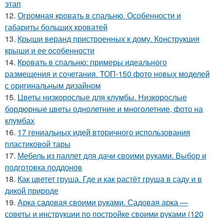
этап
12.
Огромная кровать в спальню. Особенности и
габариты больших кроватей
13.
Крыши веранд пристроенных к дому. Конструкция
крыши и ее особенности
14.
Кровать в спальню: примеры идеального
размещения и сочетания. ТОП-150 фото новых моделей
с оригинальным дизайном
15.
Цветы низкорослые для клумбы. Низкорослые
бордюрные цветы однолетние и многолетние, фото на
клумбах
16.
17 гениальных идей вторичного использования
пластиковой тары
17.
Мебель из паллет для дачи своими руками. Выбор и
подготовка поддонов
18.
Как цветет груша. Где и как растёт груша в саду и в
дикой природе
19.
Арка садовая своими руками. Садовая арка —
советы и инструкции по постройке своими руками (120