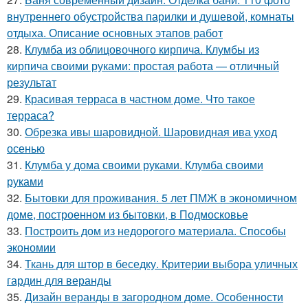
внутреннего обустройства парилки и душевой, комнаты
отдыха. Описание основных этапов работ
28.
Клумба из облицовочного кирпича. Клумбы из
кирпича своими руками: простая работа — отличный
результат
29.
Красивая терраса в частном доме. Что такое
терраса?
30.
Обрезка ивы шаровидной. Шаровидная ива уход
осенью
31.
Клумба у дома своими руками. Клумба своими
руками
32.
Бытовки для проживания. 5 лет ПМЖ в экономичном
доме, построенном из бытовки, в Подмосковье
33.
Построить дом из недорогого материала. Способы
экономии
34.
Ткань для штор в беседку. Критерии выбора уличных
гардин для веранды
35.
Дизайн веранды в загородном доме. Особенности