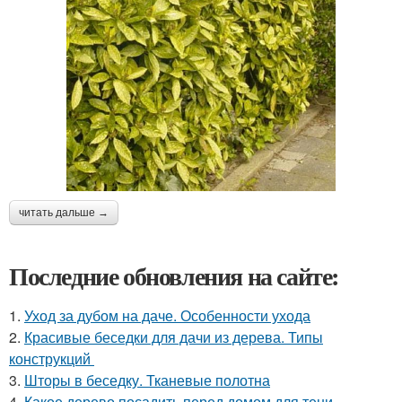
читать дальше →
Последние обновления на сайте:
1.
Уход за дубом на даче. Особенности ухода
2.
Красивые беседки для дачи из дерева. Типы
конструкций
3.
Шторы в беседку. Тканевые полотна
4.
Какое дерево посадить перед домом для тени.