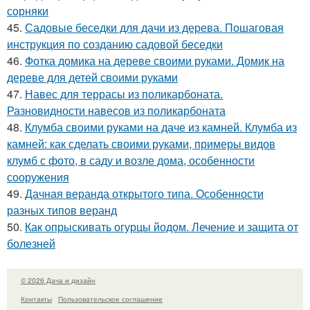
сорняки
45.
Садовые беседки для дачи из дерева. Пошаговая
инструкция по созданию садовой беседки
46.
Фотка домика на дереве своими руками. Домик на
дереве для детей своими руками
47.
Навес для террасы из поликарбоната.
Разновидности навесов из поликарбоната
48.
Клумба своими руками на даче из камней. Клумба из
камней: как сделать своими руками, примеры видов
клумб с фото, в саду и возле дома, особенности
сооружения
49.
Дачная веранда открытого типа. Особенности
разных типов веранд
50.
Как опрыскивать огурцы йодом. Лечение и защита от
болезней
© 2026 Дача и дизайн
Контакты
Пользовательское соглашение