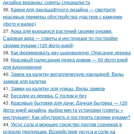
дизайна веранды: советы специалиста
36.
Камни для ландшафтного дизайна — смотрите
красивые примеры обустройства участков с камнями
(фото и видео)
37.
Арка для вьющихся растений своими руками.
Садовая арка — советы и инструкции по постройке
своими руками (120 фото-идей)
38.
Как формировать иву шаровидную. Описание дерева
39.
Красивый палисадник перед домом — 50 фото идей
для вдохновения
40.
Замок на калитку металлическую накладной. Виды
замков для калитки
41.
Замки на калитку для улицы. Виды замков
42.
Беседки из дерева. С полом и без
43.
Красивые бытовки для дачи. Дачная бытовка — 120
фото-идей дизайна, выбор места установки (советы +
инструкция). Как обустроить и построить своими руками?
44.
Уксус соль и моющее средство против сорняков в
огороде пропорции. Воздействие уксуса и соли на