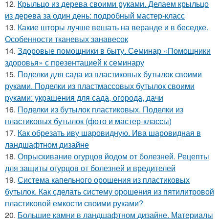
12.
Крыльцо из дерева своими руками. Делаем крыльцо
из дерева за один день: подробный мастер-класс
13.
Какие шторы лучше вешать на веранде и в беседке.
Особенности тканевых занавесок
14.
Здоровые помощники в быту. Семинар «Помощники
здоровья» с презентацией к семинару
15.
Поделки для сада из пластиковых бутылок своими
руками. Поделки из пластмассовых бутылок своими
руками: украшения для сада, огорода, дачи
16.
Поделки из бутылок пластиковых. Поделки из
пластиковых бутылок (фото и мастер-классы)
17.
Как обрезать иву шаровидную. Ива шаровидная в
ландшафтном дизайне
18.
Опрыскивание огурцов йодом от болезней. Рецепты
для защиты огурцов от болезней и вредителей
19.
Система капельного орошения из пластиковых
бутылок. Как сделать систему орошения из пятилитровой
пластиковой емкости своими руками?
20.
Большие камни в ландшафтном дизайне. Материалы