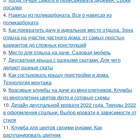
посадки
4.
Навесы из поликарбоната. Все о навесах из
поликарбоната
5.
Как превратить дачу в идеальное место отдыха. Зона
отдыха на участке частного дома: от самых простых
вариантов до сложных конструкций
6.
Место для отдыха на даче. Садовая мебель
7.
Двускатная крыша с разными скатами. Для чего
делают разные скаты
8.
Как состыковать крышу пристройки и дома.
Технология монтажа
9.
Красивые клумбы на даче из многолетников. Клумбы
из многолетних цветов фото и готовые схемы
10.
Дизайн двуспальной кровати 2022 года. Тренды 2022
в оформлении спальни. Выбор кровати в зависимости от
стиля
11.
Клумба для цветов своими руками. Как
распланировать цветник