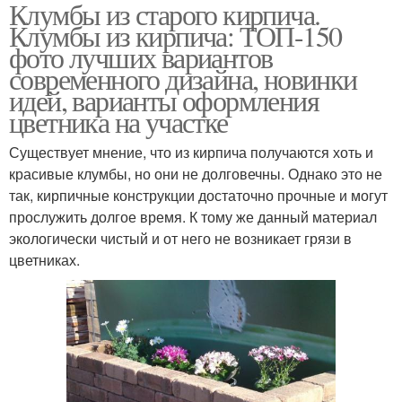
Клумбы из старого кирпича.
оригинальные
Старый кирпич
Клумбы из кирпича: ТОП-150
бордюры
фото лучших вариантов
современного дизайна, новинки
идей, варианты оформления
цветника на участке
Клумба из кирпича
Бордюр из кирпича
Существует мнение, что из кирпича получаются хоть и
красивые клумбы, но они не долговечны. Однако это не
так, кирпичные конструкции достаточно прочные и могут
прослужить долгое время. К тому же данный материал
экологически чистый и от него не возникает грязи в
цветниках.