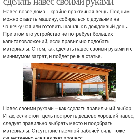
сделать навес своими руками
Навес возле дома – крайне практичная вещь. Под ним
можно ставить машину, собираться с друзьями на
Навесы для
чашечку чая или готовить шашлык в дождливый день.
Навесы из ткани
автомобилей
При этом его устройство не потребует больших
капиталовложений, если правильно подобать
материалы. О том, как сделать навес своими руками и с
минимумом затрат, и пойдет речь в статье.
Навес из профильной
Односкатный навес
трубы
Навес своими руками – как сделать правильный выбор
Итак, если стоит цель построить дешево хороший навес,
следует правильно выбрать место и подобрать
материалы. Отсутствие наемной рабочей силы тоже
существенно удешевляет процесс.