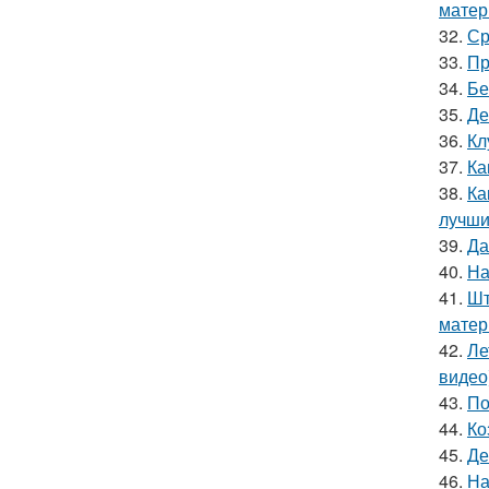
матер
32.
Ср
33.
Пр
34.
Бе
35.
Де
36.
Кл
37.
Ка
38.
Ка
лучши
39.
Да
40.
На
41.
Шт
матер
42.
Ле
видео
43.
По
44.
Ко
45.
Де
46.
На