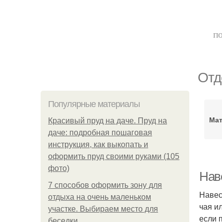
по
Отд
Популярные материалы
Мат
Красивый пруд на даче. Пруд на
даче: подробная пошаговая
инструкция, как выкопать и
оформить пруд своими руками (105
фото)
Нав
7 способов оформить зону для
Навес
отдыха на очень маленьком
чая и
участке. Выбираем место для
если 
беседки