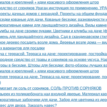
иалов и креплений + идеи красивого оформления штор
едство от сорняков Ураган инструкция по применению. УР
оекты дачных домов с верандой. Проекты на общем фунда
седки кованые для дачи. Кованые беседки: разновидности и
коративные камни для ландшафтного дизайна. Виды камне
умбы на даче своими руками. Цветники и клумбы на даче (ф
мень для ландшафтного дизайна. Сад в скандинавском сти
кое дерево посадить возле дома. Деревья возле дома — ви
х вариантов для посадки
ча с террасой. Терраса на даче: проектирование, постройка
родное средство от травы и сорняков на основе уксуса. Н
оры в беседке. Шторы для беседки: фото-обзоры лучших ва
иалов и креплений + идеи красивого оформления штор
тняя терраса на даче. Терраса на даче: проектирование, по
)
могает ли соль от сорняков. СОЛЬ ПРОТИВ СОРНЯКОВ
зырек из поликарбоната над входной дверью. Материал карк
коративные заборчики для дачи. Забор для цветника из д
вес для двора. Заказать навес?