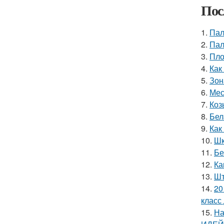
Пос
1.
Пал
2.
Пал
3.
Пло
4.
Как
5.
Зон
6.
Мес
7.
Коз
8.
Бел
9.
Как
10.
Шк
11.
Бе
12.
Ка
13.
Шт
14.
20
класс 
15.
На