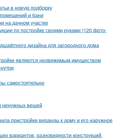
тьи в новую подборку
 помещений и бани
ни на дачном участке
укции по постройке своими руками (120 фото-
дшафтного дизайна для загородного дома
постройки являются недвижимым имуществом
внутри
оры самостоятельно
з ненужных вещей
ила пристройки веранды к дому и его наружное
ших вариантов, разновидности конструкций,