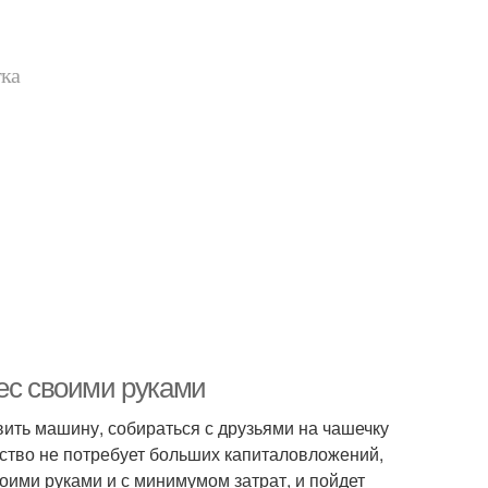
тка
вес своими руками
вить машину, собираться с друзьями на чашечку
йство не потребует больших капиталовложений,
воими руками и с минимумом затрат, и пойдет