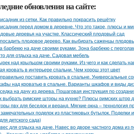
ледние обновления на сайте:
исадник из сетки. Как правильно покрасить решётку
исадник перед домом в деревне. Что это такое, плюсы и м
довые деревья на участке. Классический плодовый сад
 посадить плодовое дерево. Как выбирать саженцы плодов
а барбекю на даче своими руками. Зона барбекю с пергол
то для отдыха на даче. Садовая мебель
ырек над крыльцом своими руками. Из чего и как сделать н
ая кровать в интерьере спальни. Чем хорош этот цвет
 правильно поставить кровать в спальне. Универсальные с
афы над кроватью в спальне. Варианты шкафов и виды ди
седка на дачу из дерева. Пошаговая инструкция по создан
к выбрать римские шторы на кухню? Плюсы римских штор д
оры пвх для беседок и веранд. Мягкие окна – технология п
 замечательных поделок из пластиковых бутылок. Поделки и
для детского сада)
вес для отдыха на даче. Навес во дворе частного дома из