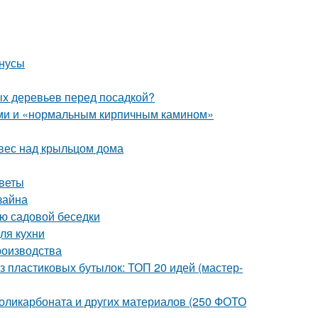
инусы
ых деревьев перед посадкой?
ами и «нормальным кирпичным камином»
авес над крыльцом дома
оветы
зайна
ию садовой беседки
ля кухни
роизводства
з пластиковых бутылок: ТОП 20 идей (мастер-
 поликарбоната и других материалов (250 ФОТО