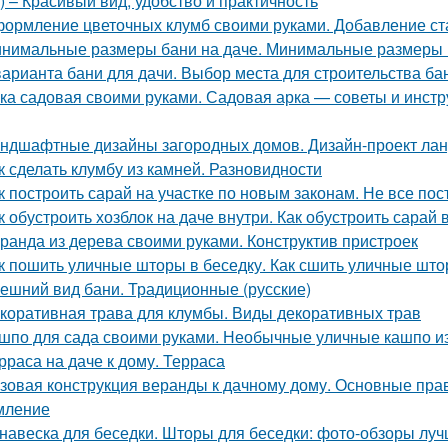
 – Красивый вид, удобство и практичность
ормление цветочных клумб своими руками. Добавление ста
нимальные размеры бани на даче. Минимальные размеры
варианта бани для дачи. Выбор места для строительства ба
ка садовая своими руками. Садовая арка — советы и инстр
ндшафтные дизайны загородных домов. Дизайн-проект лан
к сделать клумбу из камней. Разновидности
к построить сарай на участке по новым законам. Не все 
к обустроить хозблок на даче внутри. Как обустроить сарай 
ранда из дерева своими руками. Конструктив пристроек
к пошить уличные шторы в беседку. Как сшить уличные шт
ешний вид бани. Традиционные (русские)
коративная трава для клумбы. Виды декоративных трав
шпо для сада своими руками. Необычные уличные кашпо и
рраса на даче к дому. Терраса
зовая конструкция веранды к дачному дому. Основные прав
мление
навеска для беседки. Шторы для беседки: фото-обзоры луч