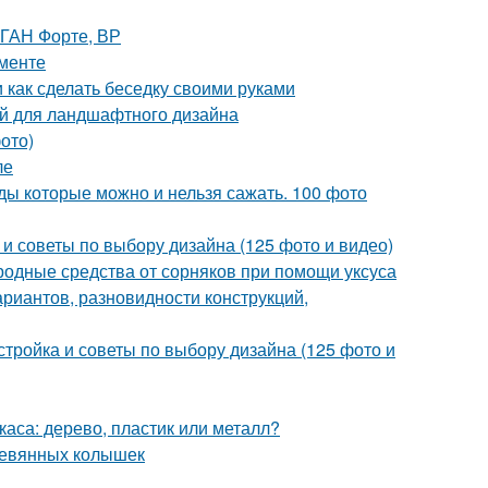
АГАН Форте, ВР
менте
 как сделать беседку своими руками
й для ландшафтного дизайна
ото)
ле
ды которые можно и нельзя сажать. 100 фото
 и советы по выбору дизайна (125 фото и видео)
ародные средства от сорняков при помощи уксуса
риантов, разновидности конструкций,
стройка и советы по выбору дизайна (125 фото и
аса: дерево, пластик или металл?
еревянных колышек