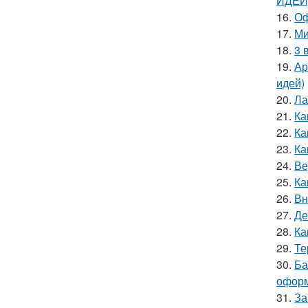
ИДЕЙ)
16.
Оф
17.
Ми
18.
3 
19.
Ар
идей)
20.
Ла
21.
Ка
22.
Ка
23.
Ка
24.
Ве
25.
Ка
26.
Вн
27.
Де
28.
Ка
29.
Те
30.
Ба
офор
31.
За