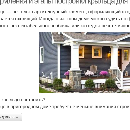
рмления и этапы постройки крыльца для 
цо — не только архитектурный элемент, оформляющий вход,
вается входящий. Иногда о частном доме можно судить по ф
ного, респектабельного особняка или коттеджа неэстетичног
е крыльцо построить?
цо в пригородном доме требует не меньше внимания строит
ь дальше →