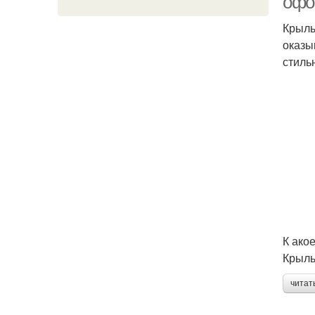
офо
Крыль
оказы
стиль
К ако
Крыль
читат