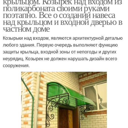
крыльцом. Козырек над входом из
поликарбоната своими руками
поэтапно. Все о создании навеса
над крыльцом и входной дверью в
частном доме
Закрытый навес
Козырек над дверью
Козырьки над входом, являются архитектурной деталью
любого здания. Первую очередь выполняют функцию
защиты крыльца, входной зоны от непогоды и других
Дверь из профнастила
Навес из дерева
неурядиц. Козырек не должен нарушать дизайн всего
сооружения.
Навес для автомобиля
Входной навес
Навесы над входом
Навес для дачи