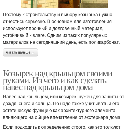
Поэтому к строительству и выбору козырька нужно
отнестись серьезно. В основном для изготовления
Навес над входом
Материалы для навеса
используют прочный и долговечный материал,
устойчивый к влаге. Одним из таких популярных
материалов на сегодняшний день, есть поликарбонат.
Навесы по
Навес для входной
читать дальше →
предназначению
двери
Козырек над крыльцом своими
руками. Из чего и как сделать
Навесы над входной
навес над крыльцом дома
дверью
Навес над крыльцом, или козырек, нужен для защиты от
дождя, снега и солнца. Но надо также учитывать и его
эстетическую функцию как архитектурного элемента,
влияющего на общее впечатление от экстерьера дома.
Если подходить к определению строго, как это толкуют