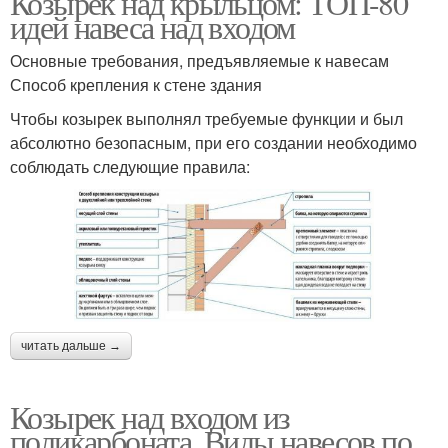
Козырек над крыльцом: ТОП-80
идей навеса над входом
Основные требования, предъявляемые к навесам
Навес из
Способ крепления к стене здания
поликарбоната
Чтобы козырек выполнял требуемые функции и был
абсолютно безопасным, при его создании необходимо
соблюдать следующие правила:
читать дальше →
Козырек над входом из
поликарбоната. Виды навесов по