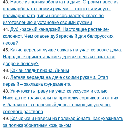
43.
Навес из поликарбоната на даче. Строим навес из
поликарбоната своими руками — плюсы и минусы
поликарбоната, типы навесов, мастер-класс по
изготовлению и установке своими руками
44.
Дуб красный канадский. Настоящее растение-
колонист. Чем опасен дуб красный для белорусских
лесов?
45.
Какие деревья лучше сажать на участке возле дома.
Народные приметы: какие деревья нельзя сажать во
дворе и почему?
46.
Как выглядит лиана. Лианы
47.
Летняя веранда на даче своими руками. Этап
первый – закладка фундамента
48.
Уничтожить траву на участке уксусом и солью.
Никогда не трачу силы на прополку сорняков: я от них
избавляюсь в солнечный день с помощью уксусно-
солевого раствора
49.
Козырьки и навесы из поликарбоната. Как ухаживать
за поликарбонатным козырьком