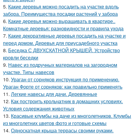
5.
Какие деревья можно посадить на участке вдоль
забора. Преимущества посадки растений у забора
6.
Какие деревья можно выращивать в квартире..
Комнатные деревья: разновидности и правила ухода
7.
Какие декоративные деревья посадить на участке и
перед домом. Деревья для приусадебного участка
8.
Беседка С ДВУХСКАТНОЙ КРЫШЕЙ. Устройство
кровли беседки
9.
Навес из подручных материалов на загородном
участке. Типы навесов
10.
Ураган от сорняков инструкция по применению.
Ураган Форте от сорняков: как правильно применять
11.
Легкие навесы для дачи. Деревянные
12.
Как построить крольчатник в домашних условиях.
Условия содержания животных
13.
Красивые клумбы на даче из многолетников. Клумбы
из многолетних цветов фото и готовые схемы
14.
Односкатная крыша террасы своими руками.