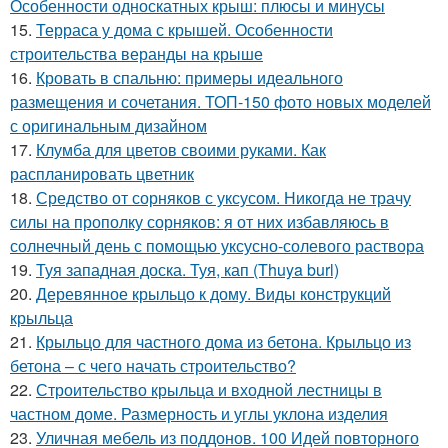
Особенности односкатных крыш: плюсы и минусы
15.
Терраса у дома с крышей. Особенности
строительства веранды на крыше
16.
Кровать в спальню: примеры идеального
размещения и сочетания. ТОП-150 фото новых моделей
с оригинальным дизайном
17.
Клумба для цветов своими руками. Как
распланировать цветник
18.
Средство от сорняков с уксусом. Никогда не трачу
силы на прополку сорняков: я от них избавляюсь в
солнечный день с помощью уксусно-солевого раствора
19.
Туя западная доска. Туя, кап (Thuya burl)
20.
Деревянное крыльцо к дому. Виды конструкций
крыльца
21.
Крыльцо для частного дома из бетона. Крыльцо из
бетона – с чего начать строительство?
22.
Строительство крыльца и входной лестницы в
частном доме. Размерность и углы уклона изделия
23.
Уличная мебель из поддонов. 100 Идей повторного