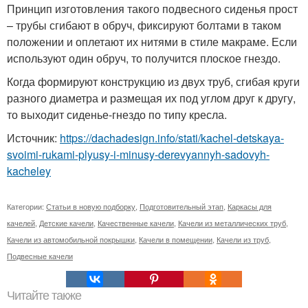
Принцип изготовления такого подвесного сиденья прост
– трубы сгибают в обруч, фиксируют болтами в таком
положении и оплетают их нитями в стиле макраме. Если
используют один обруч, то получится плоское гнездо.
Когда формируют конструкцию из двух труб, сгибая круги
разного диаметра и размещая их под углом друг к другу,
то выходит сиденье-гнездо по типу кресла.
Источник:
https://dachadesign.info/stati/kachel-detskaya-
svoimi-rukami-plyusy-i-minusy-derevyannyh-sadovyh-
kacheley
Категории:
Статьи в новую подборку
,
Подготовительный этап
,
Каркасы для
качелей
,
Детские качели
,
Качественные качели
,
Качели из металлических труб
,
Качели из автомобильной покрышки
,
Качели в помещении
,
Качели из труб
,
Подвесные качели
Читайте также