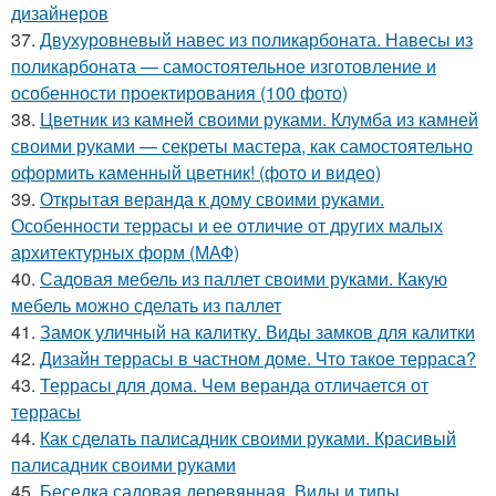
дизайнеров
37.
Двухуровневый навес из поликарбоната. Навесы из
поликарбоната — самостоятельное изготовление и
особенности проектирования (100 фото)
38.
Цветник из камней своими руками. Клумба из камней
своими руками — секреты мастера, как самостоятельно
оформить каменный цветник! (фото и видео)
39.
Открытая веранда к дому своими руками.
Особенности террасы и ее отличие от других малых
архитектурных форм (МАФ)
40.
Садовая мебель из паллет своими руками. Какую
мебель можно сделать из паллет
41.
Замок уличный на калитку. Виды замков для калитки
42.
Дизайн террасы в частном доме. Что такое терраса?
43.
Террасы для дома. Чем веранда отличается от
террасы
44.
Как сделать палисадник своими руками. Красивый
палисадник своими руками
45.
Беседка садовая деревянная. Виды и типы