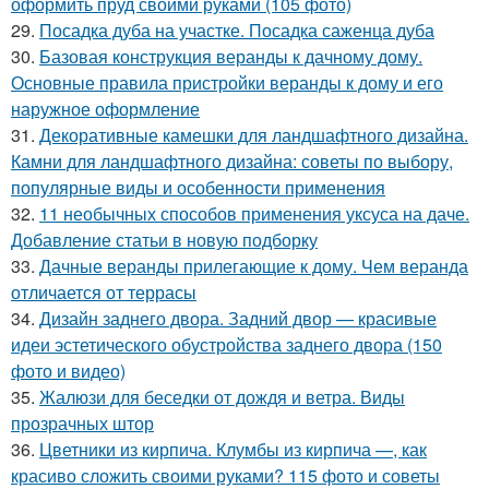
оформить пруд своими руками (105 фото)
29.
Посадка дуба на участке. Посадка саженца дуба
30.
Базовая конструкция веранды к дачному дому.
Основные правила пристройки веранды к дому и его
наружное оформление
31.
Декоративные камешки для ландшафтного дизайна.
Камни для ландшафтного дизайна: советы по выбору,
популярные виды и особенности применения
32.
11 необычных способов применения уксуса на даче.
Добавление статьи в новую подборку
33.
Дачные веранды прилегающие к дому. Чем веранда
отличается от террасы
34.
Дизайн заднего двора. Задний двор — красивые
идеи эстетического обустройства заднего двора (150
фото и видео)
35.
Жалюзи для беседки от дождя и ветра. Виды
прозрачных штор
36.
Цветники из кирпича. Клумбы из кирпича —, как
красиво сложить своими руками? 115 фото и советы