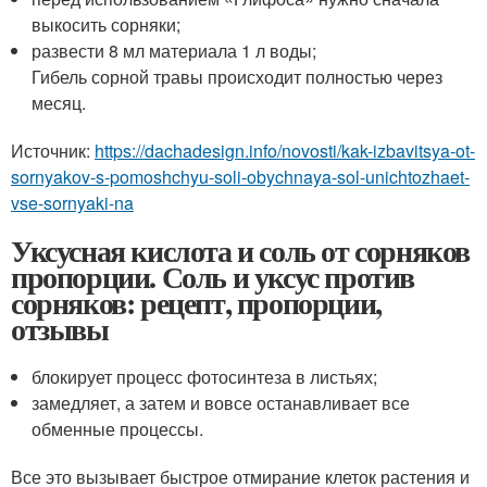
выкосить сорняки;
развести 8 мл материала 1 л воды;
Гибель сорной травы происходит полностью через
месяц.
Источник:
https://dachadesign.info/novosti/kak-izbavitsya-ot-
sornyakov-s-pomoshchyu-soli-obychnaya-sol-unichtozhaet-
vse-sornyaki-na
Уксусная кислота и соль от сорняков
пропорции. Соль и уксус против
сорняков: рецепт, пропорции,
отзывы
блокирует процесс фотосинтеза в листьях;
замедляет, а затем и вовсе останавливает все
обменные процессы.
Все это вызывает быстрое отмирание клеток растения и