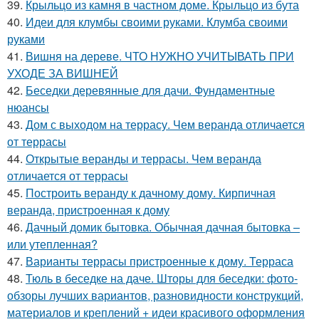
39.
Крыльцо из камня в частном доме. Крыльцо из бута
40.
Идеи для клумбы своими руками. Клумба своими
руками
41.
Вишня на дереве. ЧТО НУЖНО УЧИТЫВАТЬ ПРИ
УХОДЕ ЗА ВИШНЕЙ
42.
Беседки деревянные для дачи. Фундаментные
нюансы
43.
Дом с выходом на террасу. Чем веранда отличается
от террасы
44.
Открытые веранды и террасы. Чем веранда
отличается от террасы
45.
Построить веранду к дачному дому. Кирпичная
веранда, пристроенная к дому
46.
Дачный домик бытовка. Обычная дачная бытовка –
или утепленная?
47.
Варианты террасы пристроенные к дому. Терраса
48.
Тюль в беседке на даче. Шторы для беседки: фото-
обзоры лучших вариантов, разновидности конструкций,
материалов и креплений + идеи красивого оформления