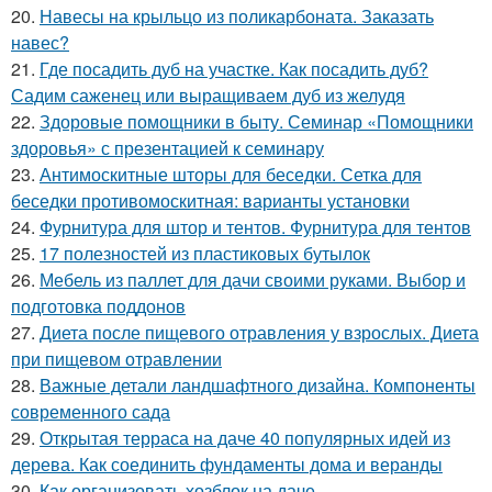
20.
Навесы на крыльцо из поликарбоната. Заказать
навес?
21.
Где посадить дуб на участке. Как посадить дуб?
Садим саженец или выращиваем дуб из желудя
22.
Здоровые помощники в быту. Семинар «Помощники
здоровья» с презентацией к семинару
23.
Антимоскитные шторы для беседки. Сетка для
беседки противомоскитная: варианты установки
24.
Фурнитура для штор и тентов. Фурнитура для тентов
25.
17 полезностей из пластиковых бутылок
26.
Мебель из паллет для дачи своими руками. Выбор и
подготовка поддонов
27.
Диета после пищевого отравления у взрослых. Диета
при пищевом отравлении
28.
Важные детали ландшафтного дизайна. Компоненты
современного сада
29.
Открытая терраса на даче 40 популярных идей из
дерева. Как соединить фундаменты дома и веранды
30.
Как организовать хозблок на даче