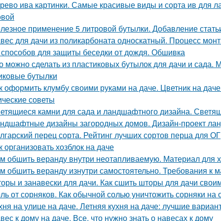
рево ива картинки. Самые красивые виды и сорта ив для 
овой
лезное применение 5 литровой бутылки. Добавление стать
вес для дачи из поликарбоната односкатный. Процесс мон
 способов для защиты беседки от дождя. Обшивка
о можно сделать из пластиковых бутылок для дачи и сада.
иковые бутылки
к оформить клумбу своими руками на даче. Цветник на дач
ические советы
етящиеся камни для сада и ландшафтного дизайна. Светящ
ндшафтные дизайны загородных домов. Дизайн-проект лан
лгарский перец сорта. Рейтинг лучших сортов перца для ОГ
к организовать хозблок на даче
м обшить веранду внутри неотапливаемую. Материал для 
м обшить веранду изнутри самостоятельно. Требования к 
оры и занавески для дачи. Как сшить шторы для дачи сво
ль от сорняков. Как обычной солью уничтожить сорняки на 
хня на улице на даче. Летняя кухня на даче: лучшие вариан
вес к дому на даче. Все, что нужно знать о навесах к дому