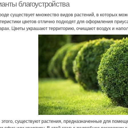
ианты благоустройства
роде существует множество видов растений, в которых мож
теристики цветов отлично подходят для оформления приуса
арах. Цветы украшают территорию, очищают воздух и напо
 этого, существуют растения, предназначенные для помеще
ят офис или квартиру. В этой статье подробнее поговорим 