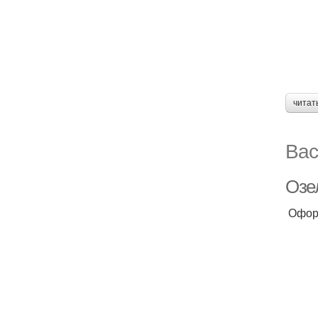
читат
Вас
Озе
Оформ