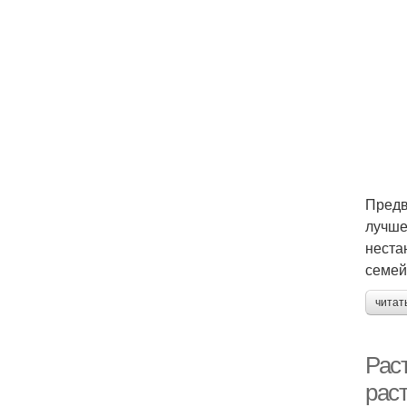
Предв
лучше
неста
семей
читат
Рас
рас