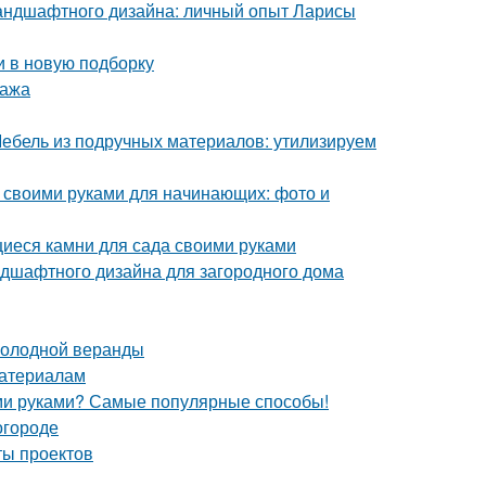
ландшафтного дизайна: личный опыт Ларисы
и в новую подборку
тажа
 Мебель из подручных материалов: утилизируем
е своими руками для начинающих: фото и
иеся камни для сада своими руками
дшафтного дизайна для загородного дома
холодной веранды
материалам
ими руками? Самые популярные способы!
огороде
ты проектов