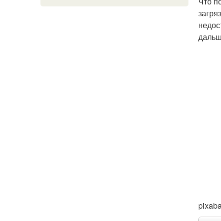
Что п
загря
недос
дальш
pixab