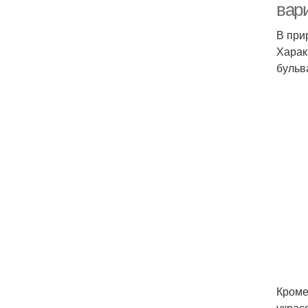
вар
В при
Харак
бульв
Кроме
украс