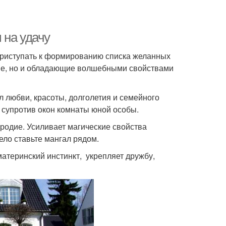
 на удачу
приступать к формированию списка желанных
вые, но и обладающие волшебными свойствами
л любви, красоты, долголетия и семейного
 супротив окон комнаты юной особы.
родие. Усиливает магические свойства
ело ставьте мангал рядом.
атеринский инстинкт, укрепляет дружбу,