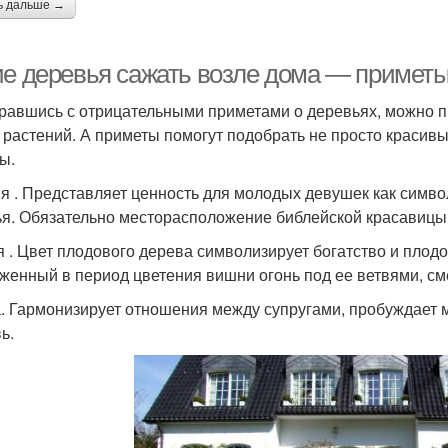
ь дальше →
ие деревья сажать возле дома — приметы
равшись с отрицательными приметами о деревьях, можно 
 растений. А приметы помогут подобрать не просто краси
ы.
я . Представляет ценность для молодых девушек как симво
ья. Обязательно месторасположение библейской красавицы
 . Цвет плодового дерева символизирует богатство и плодо
женный в период цветения вишни огонь под ее ветвями, см
. Гармонизирует отношения между супругами, пробуждает м
ь.