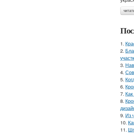
читат
Пос
1.
Кра
2.
Бла
участ
3.
Нав
4.
Сов
5.
Ког
6.
Кро
7.
Как
8.
Кро
дизай
9.
Из 
10.
Ка
11.
Шп