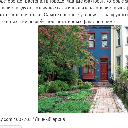
одстерегает растения в городеГлавные факторы , которые за
знение воздуха (токсичные газы и пыль) и засоление почвы
таток влаги и азота . Самые сложные условия — на крупных
е от них, тем воздействие негативных факторов ниже.
ay.com 1607767 / Личный архив