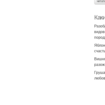
читат
Как
Разоб
видов
пород
Яблон
счаст
Вишня
разож
Груша
любов