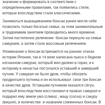
значение и формировать в соответствии с
определенными правилами, так появились стили,
которые впоследствии стали классическими.
Заниматься выращиванием бонсаи ранее могли себе
позволить только богатые семьи, за этим занимательным
и трудоемким занятием проводилось много времени.
Затем постепенно увлечение бонсаи перешло на семьи
самураев, а затем стало массовым увлечением.
Упоминание о бонсаи встречаются на ранних этапах
истории Японии, так в 14 веке написана пьеса о бедном
изгнанном самурае, который жил далеко в горах, и к
которому в ненастье постучался уставший и замерший
путник. У самурая не было дров, чтобы обогреть
продрогшего путника и он использовал свои три бонсая
в качестве дров. Уставшим путником оказался сёгун,
который впоследствии восстановил в правах самурая и
подарил ему земли умэ (слива) , мацу (сосна) и сакуру
(вишня), в количестве и названии сожженных бонсаи. В