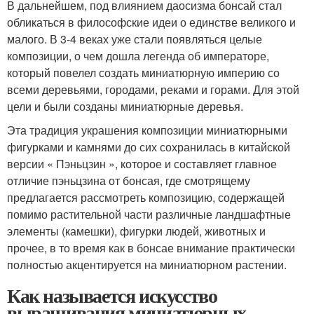
В дальнейшем, под влиянием даосизма бонсай стал
обликаться в философские идеи о единстве великого и
малого. В 3-4 веках уже стали появляться целые
композиции, о чем дошла легенда об императоре,
который повелел создать миниатюрную империю со
всеми деревьями, городами, реками и горами. Для этой
цели и были созданы миниатюрные деревья.
Эта традиция украшения композиции миниатюрными
фигурками и камнями до сих сохранилась в китайской
версии « Пэньцзин », которое и составляет главное
отличие пэньцзина от бонсая, где смотрящему
предлагается рассмотреть композицию, содержащей
помимо растительной части различные ландшафтные
элементы (камешки), фигурки людей, животных и
прочее, в то время как в бонсае внимание практически
полностью акцентируется на миниатюрном растении.
Как называется искусство
выращивания миниатюрных