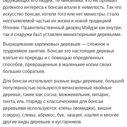
окружающих его людей. Те чиновники, кто не проявил
должного интереса к бонсаи впали в немилость. Так что
искусство бонсаи, хотели того или нет министры, стало
неотъемлемой частью их жизни и новой традицией
Японии. Правительственный дворец Мэйдзи как внутри,
так и снаружи был уставлен миниатюрными деревьями.
Выращивание карликовых деревьев — сложное и
трудоемкое занятие. Бонсаи это настоящие деревья
взятые из природы и с помощью определенных
способов, превращенные в маленькие копии своих
больших собратьев.
Для бонсаи используют разные виды деревьев, большой
популярностью пользуются вечнозеленые хвойные
деревья, такие как: сосна, можжевельник, кипарис,
пихта, ель. Наряду с классическими для бонсаи
деревьями используются: клены (момиджи), вишня
(сакура), сливы, абрикос, бук, акация, азалия и многие
другие виды деревьев и кустарников.