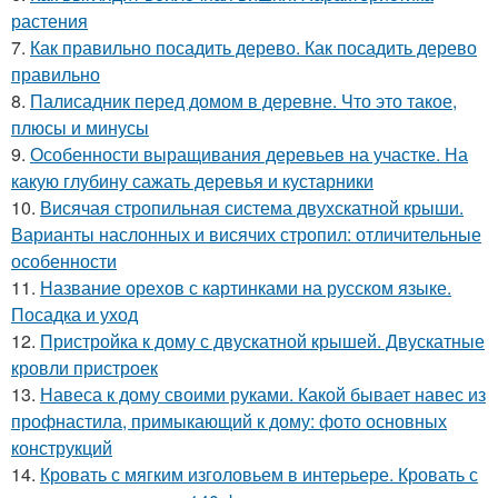
растения
7.
Как правильно посадить дерево. Как посадить дерево
правильно
8.
Палисадник перед домом в деревне. Что это такое,
плюсы и минусы
9.
Особенности выращивания деревьев на участке. На
какую глубину сажать деревья и кустарники
10.
Висячая стропильная система двухскатной крыши.
Варианты наслонных и висячих стропил: отличительные
особенности
11.
Название орехов с картинками на русском языке.
Посадка и уход
12.
Пристройка к дому с двускатной крышей. Двускатные
кровли пристроек
13.
Навеса к дому своими руками. Какой бывает навес из
профнастила, примыкающий к дому: фото основных
конструкций
14.
Кровать с мягким изголовьем в интерьере. Кровать с