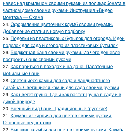
навес над крыльцом своими руками из поликарбоната в
частном доме своими руками- Инструкция +Видео
монтажа — Схема
24.
Оформление цветочных клумб своими руками.
Добавление статьи в новую подборку
25.
Поделки из пластиковых бутылок для огорода. Идеи
поделок для сада и огорода из пластиковых бутылок
26.
Бюджетная баня своими руками. Из чего дешевле
построить баню своими руками
27.
Как париться в походах и на даче. Палаточные
мобильные бани
28.
Светящиеся камни для сада и ландшафтного
дизайна. Светящиеся камни для сада своими руками
29.
Как цветет груша. Где и как растёт груша в саду и в
дикой природе
30.
Внешний вид бани. Традиционные (русские)
31.
Клумбы из кирпича для цветов своими руками.
Основные недостатки
32.
Высокие клумбы для цветов своими руками. Клумба