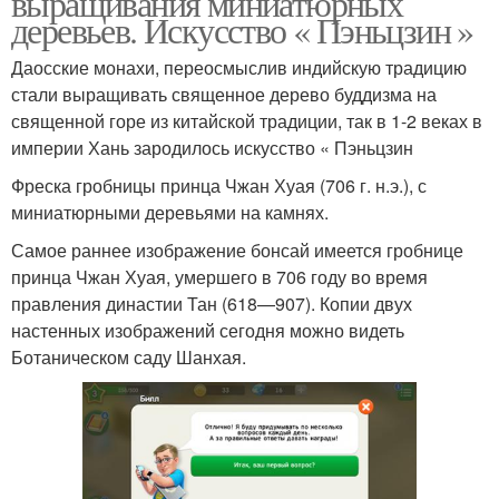
выращивания миниатюрных
деревьев. Искусство « Пэньцзин »
Даосские монахи, переосмыслив индийскую традицию
стали выращивать священное дерево буддизма на
священной горе из китайской традиции, так в 1-2 веках в
империи Хань зародилось искусство « Пэньцзин
Фреска гробницы принца Чжан Хуая (706 г. н.э.), с
миниатюрными деревьями на камнях.
Самое раннее изображение бонсай имеется гробнице
принца Чжан Хуая, умершего в 706 году во время
правления династии Тан (618—907). Копии двух
настенных изображений сегодня можно видеть
Ботаническом саду Шанхая.