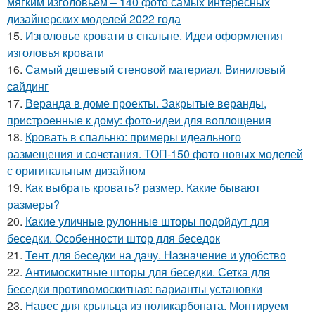
мягким изголовьем – 140 фото самых интересных
дизайнерских моделей 2022 года
15.
Изголовье кровати в спальне. Идеи оформления
изголовья кровати
16.
Самый дешевый стеновой материал. Виниловый
сайдинг
17.
Веранда в доме проекты. Закрытые веранды,
пристроенные к дому: фото-идеи для воплощения
18.
Кровать в спальню: примеры идеального
размещения и сочетания. ТОП-150 фото новых моделей
с оригинальным дизайном
19.
Как выбрать кровать? размер. Какие бывают
размеры?
20.
Какие уличные рулонные шторы подойдут для
беседки. Особенности штор для беседок
21.
Тент для беседки на дачу. Назначение и удобство
22.
Антимоскитные шторы для беседки. Сетка для
беседки противомоскитная: варианты установки
23.
Навес для крыльца из поликарбоната. Монтируем