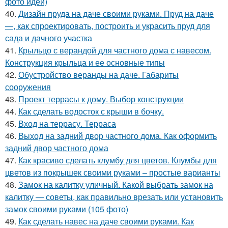
фото идей)
40.
Дизайн пруда на даче своими руками. Пруд на даче
—, как спроектировать, построить и украсить пруд для
сада и дачного участка
41.
Крыльцо с верандой для частного дома с навесом.
Конструкция крыльца и ее основные типы
42.
Обустройство веранды на даче. Габариты
сооружения
43.
Проект террасы к дому. Выбор конструкции
44.
Как сделать водосток с крыши в бочку.
45.
Вход на террасу. Терраса
46.
Выход на задний двор частного дома. Как оформить
задний двор частного дома
47.
Как красиво сделать клумбу для цветов. Клумбы для
цветов из покрышек своими руками – простые варианты
48.
Замок на калитку уличный. Какой выбрать замок на
калитку — советы, как правильно врезать или установить
замок своими руками (105 фото)
49.
Как сделать навес на даче своими руками. Как