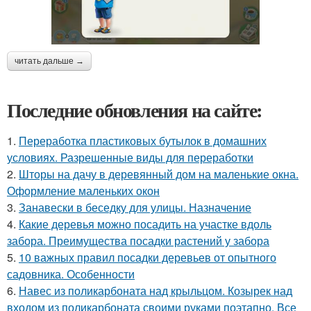
читать дальше →
Последние обновления на сайте:
1.
Переработка пластиковых бутылок в домашних
условиях. Разрешенные виды для переработки
2.
Шторы на дачу в деревянный дом на маленькие окна.
Оформление маленьких окон
3.
Занавески в беседку для улицы. Назначение
4.
Какие деревья можно посадить на участке вдоль
забора. Преимущества посадки растений у забора
5.
10 важных правил посадки деревьев от опытного
садовника. Особенности
6.
Навес из поликарбоната над крыльцом. Козырек над
входом из поликарбоната своими руками поэтапно. Все