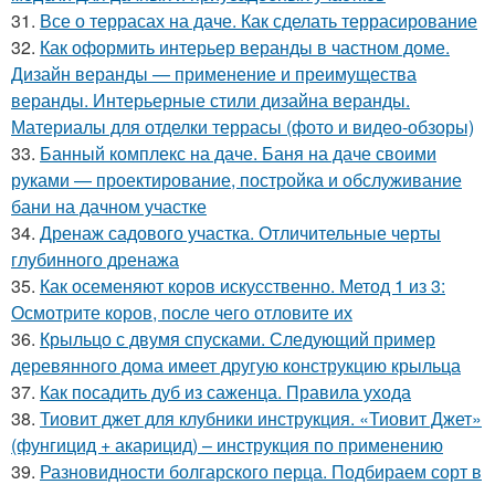
31.
Все о террасах на даче. Как сделать террасирование
32.
Как оформить интерьер веранды в частном доме.
Дизайн веранды — применение и преимущества
веранды. Интерьерные стили дизайна веранды.
Материалы для отделки террасы (фото и видео-обзоры)
33.
Банный комплекс на даче. Баня на даче своими
руками — проектирование, постройка и обслуживание
бани на дачном участке
34.
Дренаж садового участка. Отличительные черты
глубинного дренажа
35.
Как осеменяют коров искусственно. Метод 1 из 3:
Осмотрите коров, после чего отловите их
36.
Крыльцо с двумя спусками. Следующий пример
деревянного дома имеет другую конструкцию крыльца
37.
Как посадить дуб из саженца. Правила ухода
38.
Тиовит джет для клубники инструкция. «Тиовит Джет»
(фунгицид + акарицид) – инструкция по применению
39.
Разновидности болгарского перца. Подбираем сорт в