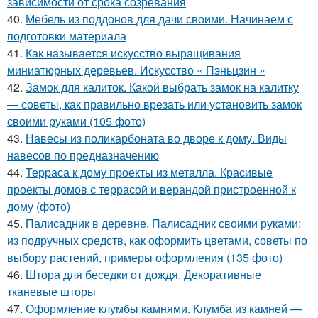
зависимости от срока созревания
40.
Мебель из поддонов для дачи своими. Начинаем с
подготовки материала
41.
Как называется искусство выращивания
миниатюрных деревьев. Искусство « Пэньцзин »
42.
Замок для калиток. Какой выбрать замок на калитку
— советы, как правильно врезать или установить замок
своими руками (105 фото)
43.
Навесы из поликарбоната во дворе к дому. Виды
навесов по предназначению
44.
Терраса к дому проекты из металла. Красивые
проекты домов с террасой и верандой пристроенной к
дому (фото)
45.
Палисадник в деревне. Палисадник своими руками:
из подручных средств, как оформить цветами, советы по
выбору растений, примеры оформления (135 фото)
46.
Штора для беседки от дождя. Декоративные
тканевые шторы
47.
Оформление клумбы камнями. Клумба из камней —