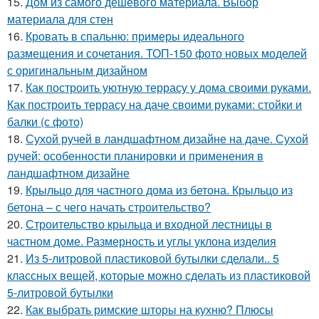
15.
Дом из самого дешевого материала. Выбор
материала для стен
16.
Кровать в спальню: примеры идеального
размещения и сочетания. ТОП-150 фото новых моделей
с оригинальным дизайном
17.
Как построить уютную террасу у дома своими руками.
Как построить террасу на даче своими руками: стойки и
балки (с фото)
18.
Сухой ручей в ландшафтном дизайне на даче. Сухой
ручей: особенности планировки и применения в
ландшафтном дизайне
19.
Крыльцо для частного дома из бетона. Крыльцо из
бетона – с чего начать строительство?
20.
Строительство крыльца и входной лестницы в
частном доме. Размерность и углы уклона изделия
21.
Из 5-литровой пластиковой бутылки сделали.. 5
классных вещей, которые можно сделать из пластиковой
5-литровой бутылки
22.
Как выбрать римские шторы на кухню? Плюсы