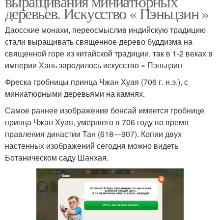
выращивания миниатюрных
деревьев. Искусство « Пэньцзин »
Даосские монахи, переосмыслив индийскую традицию
стали выращивать священное дерево буддизма на
священной горе из китайской традиции, так в 1-2 веках в
империи Хань зародилось искусство « Пэньцзин
Фреска гробницы принца Чжан Хуая (706 г. н.э.), с
миниатюрными деревьями на камнях.
Самое раннее изображение бонсай имеется гробнице
принца Чжан Хуая, умершего в 706 году во время
правления династии Тан (618—907). Копии двух
настенных изображений сегодня можно видеть
Ботаническом саду Шанхая.