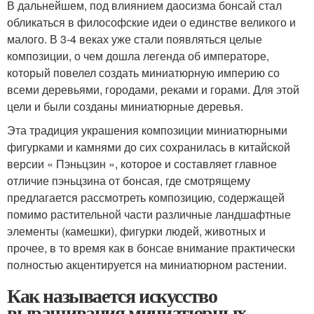
В дальнейшем, под влиянием даосизма бонсай стал
обликаться в философские идеи о единстве великого и
малого. В 3-4 веках уже стали появляться целые
композиции, о чем дошла легенда об императоре,
который повелел создать миниатюрную империю со
всеми деревьями, городами, реками и горами. Для этой
цели и были созданы миниатюрные деревья.
Эта традиция украшения композиции миниатюрными
фигурками и камнями до сих сохранилась в китайской
версии « Пэньцзин », которое и составляет главное
отличие пэньцзина от бонсая, где смотрящему
предлагается рассмотреть композицию, содержащей
помимо растительной части различные ландшафтные
элементы (камешки), фигурки людей, животных и
прочее, в то время как в бонсае внимание практически
полностью акцентируется на миниатюрном растении.
Как называется искусство
выращивания миниатюрных