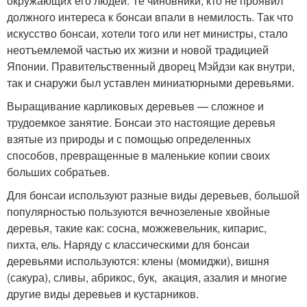
окружающих его людей. Те чиновники, кто не проявил
должного интереса к бонсаи впали в немилость. Так что
искусство бонсаи, хотели того или нет министры, стало
неотъемлемой частью их жизни и новой традицией
Японии. Правительственный дворец Мэйдзи как внутри,
так и снаружи был уставлен миниатюрными деревьями.
Выращивание карликовых деревьев — сложное и
трудоемкое занятие. Бонсаи это настоящие деревья
взятые из природы и с помощью определенных
способов, превращенные в маленькие копии своих
больших собратьев.
Для бонсаи используют разные виды деревьев, большой
популярностью пользуются вечнозеленые хвойные
деревья, такие как: сосна, можжевельник, кипарис,
пихта, ель. Наряду с классическими для бонсаи
деревьями используются: клены (момиджи), вишня
(сакура), сливы, абрикос, бук, акация, азалия и многие
другие виды деревьев и кустарников.