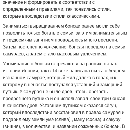
значение и формировать в соответствии с
определенными правилами, так появились стили,
которые впоследствии стали классическими.
Заниматься выращиванием бонсаи ранее могли себе
позволить только богатые семьи, за этим занимательным
и трудоемким занятием проводилось много времени.
Затем постепенно увлечение бонсаи перешло на семьи
самураев, а затем стало массовым увлечением.
Упоминание о бонсаи встречаются на ранних этапах
истории Японии, так в 14 веке написана пьеса о бедном
изгнанном самурае, который жил далеко в горах, и к
которому в ненастье постучался уставший и замерший
путник. У самурая не было дров, чтобы обогреть
продрогшего путника и он использовал свои три бонсая
в качестве дров. Уставшим путником оказался сёгун,
который впоследствии восстановил в правах самурая и
подарил ему земли умэ (слива) , мацу (сосна) и сакуру
(вишня), в количестве и названии сожженных бонсаи. В