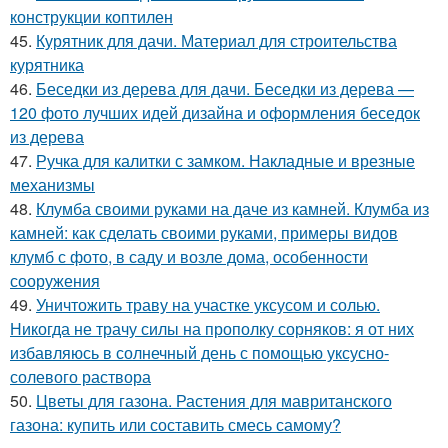
конструкции коптилен
45.
Курятник для дачи. Материал для строительства
курятника
46.
Беседки из дерева для дачи. Беседки из дерева —
120 фото лучших идей дизайна и оформления беседок
из дерева
47.
Ручка для калитки с замком. Накладные и врезные
механизмы
48.
Клумба своими руками на даче из камней. Клумба из
камней: как сделать своими руками, примеры видов
клумб с фото, в саду и возле дома, особенности
сооружения
49.
Уничтожить траву на участке уксусом и солью.
Никогда не трачу силы на прополку сорняков: я от них
избавляюсь в солнечный день с помощью уксусно-
солевого раствора
50.
Цветы для газона. Растения для мавританского
газона: купить или составить смесь самому?