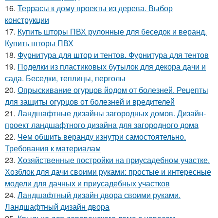
16.
Террасы к дому проекты из дерева. Выбор
конструкции
17.
Купить шторы ПВХ рулонные для беседок и веранд.
Купить шторы ПВХ
18.
Фурнитура для штор и тентов. Фурнитура для тентов
19.
Поделки из пластиковых бутылок для декора дачи и
сада. Беседки, теплицы, перголы
20.
Опрыскивание огурцов йодом от болезней. Рецепты
для защиты огурцов от болезней и вредителей
21.
Ландшафтные дизайны загородных домов. Дизайн-
проект ландшафтного дизайна для загородного дома
22.
Чем обшить веранду изнутри самостоятельно.
Требования к материалам
23.
Хозяйственные постройки на приусадебном участке.
Хозблок для дачи своими руками: простые и интересные
модели для дачных и приусадебных участков
24.
Ландшафтный дизайн двора своими руками.
Ландшафтный дизайн двора