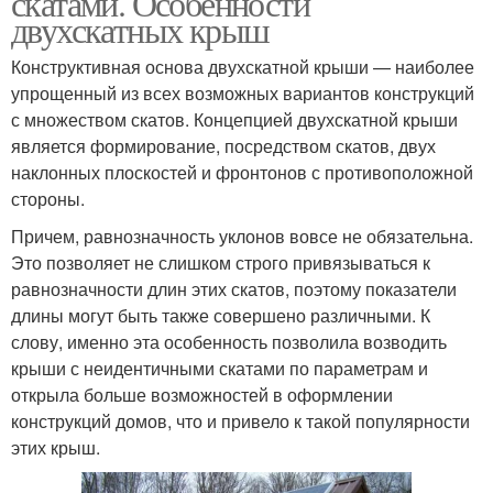
скатами. Особенности
двухскатных крыш
Конструктивная основа двухскатной крыши — наиболее
Крыша со смещенным
упрощенный из всех возможных вариантов конструкций
Крыша с навесом
коньком
с множеством скатов. Концепцией двухскатной крыши
является формирование, посредством скатов, двух
наклонных плоскостей и фронтонов с противоположной
стороны.
Асимметричная крыша
Разные скаты
Причем, равнозначность уклонов вовсе не обязательна.
Это позволяет не слишком строго привязываться к
равнозначности длин этих скатов, поэтому показатели
длины могут быть также совершено различными. К
Крыша с выносом
Ассиметричная крыша
слову, именно эта особенность позволила возводить
крыши с неидентичными скатами по параметрам и
открыла больше возможностей в оформлении
конструкций домов, что и привело к такой популярности
Конструкции с разными
этих крыш.
Асимметричные крыши
скатами