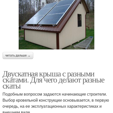
Разноскатные крыши
Разный угол
Разная длина
Разная форма
читать дальше →
Крыша с неравными
Двускатная крыша с разными
скатами
скатами. Для чего делают разные
скаты
Подобным вопросом задаются начинающие строители.
Выбор кровельной конструкции основывается, в первую
очередь, на ее эксплуатационных характеристиках и
внешнем виде.