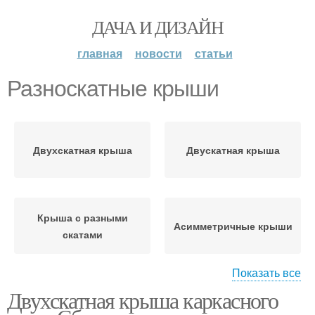
ДАЧА И ДИЗАЙН
главная
новости
статьи
Разноскатные крыши
Двухскатная крыша
Двускатная крыша
Крыша с разными
Асимметричные крыши
скатами
Показать все
Двухскатная крыша каркасного
Крыша с разными
Крыша со смещенным
углами
коньком