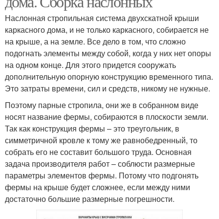
дома. Сборка наслонных
Наслонная стропильная система двухскатной крыши
каркасного дома, и не только каркасного, собирается не
Крыши с разными
на крыше, а на земле. Все дело в том, что сложно
Крыша с навесом
скатами
подогнать элементы между собой, когда у них нет опоры
на одном конце. Для этого придется сооружать
дополнительную опорную конструкцию временного типа.
Это затраты времени, сил и средств, никому не нужные.
Крыша с неравными
скатами
Поэтому парные стропила, они же в собранном виде
носят название фермы, собираются в плоскости земли.
Так как конструкция фермы – это треугольник, в
симметричной кровле к тому же равнобедренный, то
собрать его не составит большого труда. Основная
задача производителя работ – соблюсти размерные
параметры элементов фермы. Потому что подгонять
фермы на крыше будет сложнее, если между ними
достаточно большие размерные погрешности.