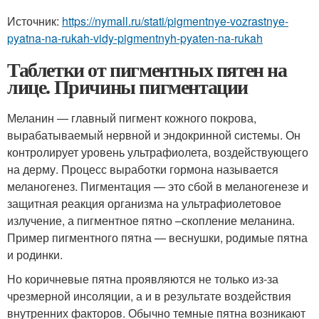
Источник:
https://nymall.ru/stati/pigmentnye-vozrastnye-
pyatna-na-rukah-vidy-pigmentnyh-pyaten-na-rukah
Таблетки от пигментных пятен на
лице. Причины пигментации
Меланин — главный пигмент кожного покрова,
вырабатываемый нервной и эндокринной системы. Он
контролирует уровень ультрафиолета, воздействующего
на дерму. Процесс выработки гормона называется
меланогенез. Пигментация — это сбой в меланогенезе и
защитная реакция организма на ультрафиолетовое
излучение, а пигментное пятно –скопление меланина.
Пример пигментного пятна — веснушки, родимые пятна
и родинки.
Но коричневые пятна проявляются не только из-за
чрезмерной инсоляции, а и в результате воздействия
внутренних факторов. Обычно темные пятна возникают