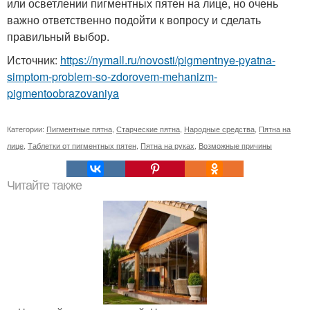
или осветлении пигментных пятен на лице, но очень
важно ответственно подойти к вопросу и сделать
правильный выбор.
Источник:
https://nymall.ru/novosti/pigmentnye-pyatna-
simptom-problem-so-zdorovem-mehanizm-
pigmentoobrazovaniya
Категории:
Пигментные пятна
,
Старческие пятна
,
Народные средства
,
Пятна на
лице
,
Таблетки от пигментных пятен
,
Пятна на руках
,
Возможные причины
Читайте также