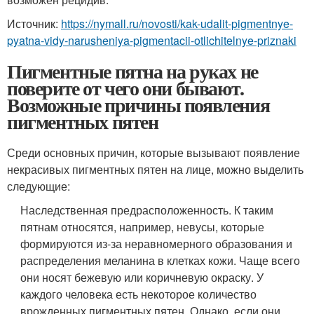
Источник:
https://nymall.ru/novosti/kak-udalit-pigmentnye-
pyatna-vidy-narusheniya-pigmentacii-otlichitelnye-priznaki
Пигментные пятна на руках не
поверите от чего они бывают.
Возможные причины появления
пигментных пятен
Среди основных причин, которые вызывают появление
некрасивых пигментных пятен на лице, можно выделить
следующие:
Наследственная предрасположенность. К таким
пятнам относятся, например, невусы, которые
формируются из-за неравномерного образования и
распределения меланина в клетках кожи. Чаще всего
они носят бежевую или коричневую окраску. У
каждого человека есть некоторое количество
врожденных пигментных пятен. Однако, если они