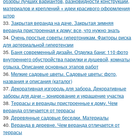
обзоры лучших вариантов, разновидности конструкций,
материалов и креплений + идеи красивого оформления
штор
33.
Закрытая веранда на даче. Закрытая зимняя
веранда пристроенная к дому: все, что нужно знать
34.
Очень простые советы гипертоникам. Факторы риска
для артериальной гипертензии
35.
Баня современный дизайн. Отделка бани: 110 фото
внутреннего обустройства парилки и душевой, комнаты
отдыха. Описание основных этапов работ
36.
Мелкие садовые цветы. Садовые цветы: фото,
названия и описания (каталог)
37.
Декоративная изгородь для забора. Декоративные
заборы для дачи – зонирование и украшение участка
38.
Террасы и веранды пристроенные к дому. Чем
веранда отличается от террасы
39.
Деревянные садовые беседки. Материалы
40.
Веранда в деревне. Чем веранда отличается от
террасы