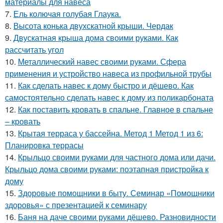
материалы для навеса
7.
Ель колючая голубая Глаука.
8.
Высота конька двухскатной крыши. Чердак
9.
Двускатная крыша дома своими руками. Как
рассчитать угол
10.
Металлический навес своими руками. Сфера
применения и устройство навеса из профильной трубы
11.
Как сделать навес к дому быстро и дёшево. Как
самостоятельно сделать навес к дому из поликарбоната
12.
Как поставить кровать в спальне. Главное в спальне
– кровать
13.
Крытая терраса у бассейна. Метод 1 Метод 1 из 6:
Планировка террасы
14.
Крыльцо своими руками для частного дома или дачи.
Крыльцо дома своими руками: поэтапная пристройка к
дому
15.
Здоровые помощники в быту. Семинар «Помощники
здоровья» с презентацией к семинару
16.
Баня на даче своими руками дёшево. Разновидности