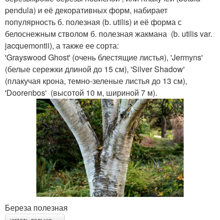
pendula) и её декоративных форм, набирает
популярность б. полезная (b. utilis) и её форма с
белоснежным стволом б. полезная жакмана (b. utilis var.
jacquemontii), а также ее сорта:
'Grayswood Ghost' (очень блестящие листья), 'Jermyns'
(белые сережки длиной до 15 см), 'Silver Shadow'
(плакучая крона, темно-зеленые листья до 13 см),
'Doorenbos' (высотой 10 м, шириной 7 м).
Береза полезная