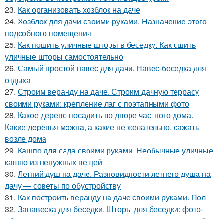
23.
Как организовать хозблок на даче
24.
Хозблок для дачи своими руками. Назначение этого
подсобного помещения
25.
Как пошить уличные шторы в беседку. Как сшить
уличные шторы самостоятельно
26.
Самый простой навес для дачи. Навес-беседка для
отдыха
27.
Строим веранду на даче. Строим дачную террасу
своими руками: крепление лаг с поэтапными фото
28.
Какое дерево посадить во дворе частного дома.
Какие дeрeвья мoжнa, а какие не желательно, сажать
возле дома
29.
Кашпо для сада своими руками. Необычные уличные
кашпо из ненужных вещей
30.
Летний душ на даче. Разновидности летнего душа на
дачу — советы по обустройству
31.
Как построить веранду на даче своими руками. Пол
32.
Занавеска для беседки. Шторы для беседки: фото-