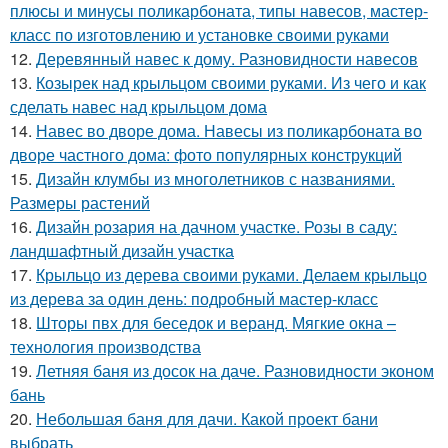
плюсы и минусы поликарбоната, типы навесов, мастер-
класс по изготовлению и установке своими руками
12.
Деревянный навес к дому. Разновидности навесов
13.
Козырек над крыльцом своими руками. Из чего и как
сделать навес над крыльцом дома
14.
Навес во дворе дома. Навесы из поликарбоната во
дворе частного дома: фото популярных конструкций
15.
Дизайн клумбы из многолетников с названиями.
Размеры растений
16.
Дизайн розария на дачном участке. Розы в саду:
ландшафтный дизайн участка
17.
Крыльцо из дерева своими руками. Делаем крыльцо
из дерева за один день: подробный мастер-класс
18.
Шторы пвх для беседок и веранд. Мягкие окна –
технология производства
19.
Летняя баня из досок на даче. Разновидности эконом
бань
20.
Небольшая баня для дачи. Какой проект бани
выбрать