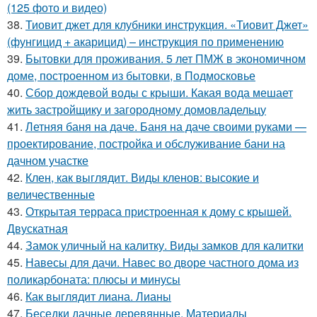
(125 фото и видео)
38.
Тиовит джет для клубники инструкция. «Тиовит Джет»
(фунгицид + акарицид) – инструкция по применению
39.
Бытовки для проживания. 5 лет ПМЖ в экономичном
доме, построенном из бытовки, в Подмосковье
40.
Сбор дождевой воды с крыши. Какая вода мешает
жить застройщику и загородному домовладельцу
41.
Летняя баня на даче. Баня на даче своими руками —
проектирование, постройка и обслуживание бани на
дачном участке
42.
Клен, как выглядит. Виды кленов: высокие и
величественные
43.
Открытая терраса пристроенная к дому с крышей.
Двускатная
44.
Замок уличный на калитку. Виды замков для калитки
45.
Навесы для дачи. Навес во дворе частного дома из
поликарбоната: плюсы и минусы
46.
Как выглядит лиана. Лианы
47.
Беседки дачные деревянные. Материалы