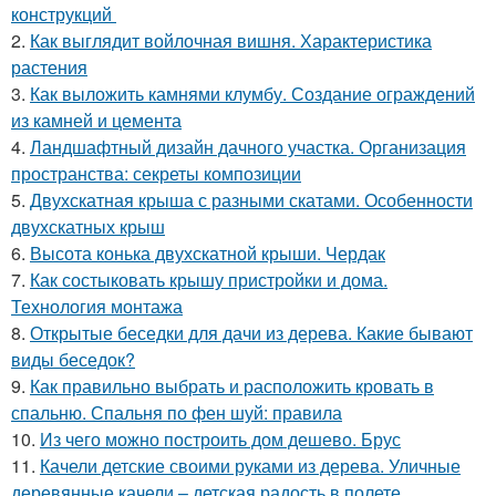
конструкций
2.
Как выглядит войлочная вишня. Характеристика
растения
3.
Как выложить камнями клумбу. Создание ограждений
из камней и цемента
4.
Ландшафтный дизайн дачного участка. Организация
пространства: секреты композиции
5.
Двухскатная крыша с разными скатами. Особенности
двухскатных крыш
6.
Высота конька двухскатной крыши. Чердак
7.
Как состыковать крышу пристройки и дома.
Технология монтажа
8.
Открытые беседки для дачи из дерева. Какие бывают
виды беседок?
9.
Как правильно выбрать и расположить кровать в
спальню. Спальня по фен шуй: правила
10.
Из чего можно построить дом дешево. Брус
11.
Качели детские своими руками из дерева. Уличные
деревянные качели – детская радость в полете