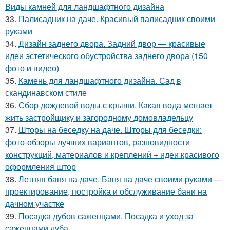
Виды камней для ландшафтного дизайна
33.
Палисадник на даче. Красивый палисадник своими
руками
34.
Дизайн заднего двора. Задний двор — красивые
идеи эстетического обустройства заднего двора (150
фото и видео)
35.
Камень для ландшафтного дизайна. Сад в
скандинавском стиле
36.
Сбор дождевой воды с крыши. Какая вода мешает
жить застройщику и загородному домовладельцу
37.
Шторы на беседку на даче. Шторы для беседки:
фото-обзоры лучших вариантов, разновидности
конструкций, материалов и креплений + идеи красивого
оформления штор
38.
Летняя баня на даче. Баня на даче своими руками —
проектирование, постройка и обслуживание бани на
дачном участке
39.
Посадка дубов саженцами. Посадка и уход за
саженцами дуба