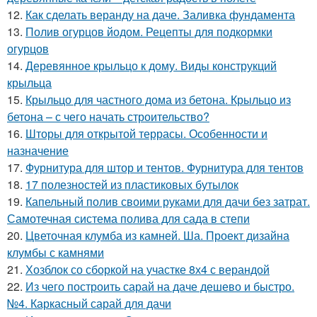
12.
Как сделать веранду на даче. Заливка фундамента
13.
Полив огурцов йодом. Рецепты для подкормки
огурцов
14.
Деревянное крыльцо к дому. Виды конструкций
крыльца
15.
Крыльцо для частного дома из бетона. Крыльцо из
бетона – с чего начать строительство?
16.
Шторы для открытой террасы. Особенности и
назначение
17.
Фурнитура для штор и тентов. Фурнитура для тентов
18.
17 полезностей из пластиковых бутылок
19.
Капельный полив своими руками для дачи без затрат.
Самотечная система полива для сада в степи
20.
Цветочная клумба из камней. Ша. Проект дизайна
клумбы с камнями
21.
Хозблок со сборкой на участке 8х4 с верандой
22.
Из чего построить сарай на даче дешево и быстро.
№4. Каркасный сарай для дачи