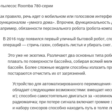
-пылесос Roomba 780-серии
Как правило, речь идет о мобильном или голосовом интерф
функционалом «умного дома». Впрочем, функциональность д
например, обязанности персонального робота (робота-компан
В 2016 году появился первый уличный бытовой робот, с
операций — стричь газон, собирать листья и убирать снег.
Это уже не экзотика. Различают два основных типа р
плавать по поверхности бассейна, собирая всякий мелк
бассейн. Более сложные модели способны излазить пря
постараются отчистить их от загрязнений.
Устройство для автоматизированного перемещения (
обладает следующими возможностями: вмещает неско
кг); способно самостоятельно двигаться за «хозяин
радиомаячка; при потере сигнала включает громкие
и набору сенсоров способно находить путь в толпе л