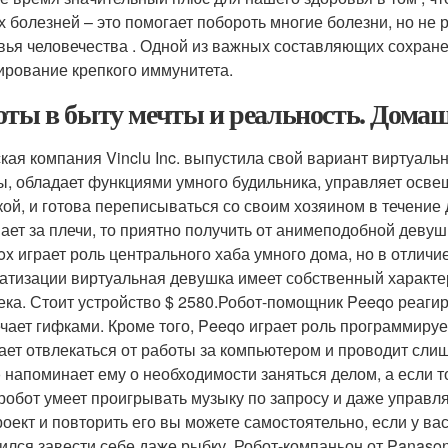
х болезней – это помогает побороть многие болезни, но не
вья человечества . Одной из важных составляющих сохране
рование крепкого иммунитета.
оты в быту мечты и реальность. Дома
кая компания Vinclu Inc. выпустила свой вариант виртуаль
ы, обладает функциями умного будильника, управляет осв
кой, и готова переписываться со своим хозяином в течение 
ает за плечи, то приятно получить от анимеподобной деву
ox играет роль центрального хаба умного дома, но в отлич
атизации виртуальная девушка имеет собственный характе
ека. Стоит устройство $ 2580.Робот-помощник Peeqo реагиру
ечает гифками. Кроме того, Peeqo играет роль программиру
ает отвлекаться от работы за компьютером и проводит сли
 напоминает ему о необходимости заняться делом, а если т
 робот умеет проигрывать музыку по запросу и даже управ
роект и повторить его вы можете самостоятельно, если у вас
ился завести себе даже рыбку. Робот-компаньон от Panason