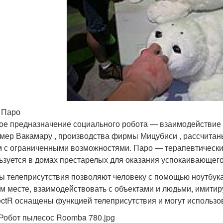
 Паро
ое предназначение социального робота — взаимодействие с
мер Вакамару , производства фирмы Мицубиси , рассчита
 с ограниченными возможностями. Паро — терапевтически
ьзуется в домах престарелых для оказания успокаивающего
ы телеприсутствия позволяют человеку с помощью ноутбука
м месте, взаимодействовать с объектами и людьми, имитир
ctR оснащены функцией телеприсутствия и могут использо
Робот пылесос Roomba 780.jpg