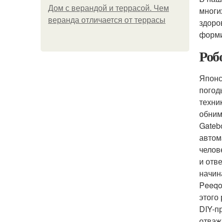
Дом с верандой и террасой. Чем
многи
веранда отличается от террасы
здоро
форми
Роб
Японс
погод
техни
обним
Gateb
автом
челов
и отв
начин
Peeqo
этого
DIY-п
отваж