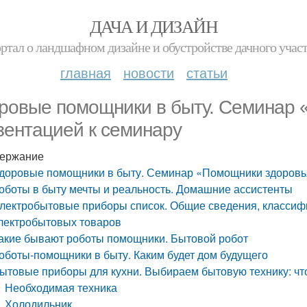
ДАЧА И ДИЗАЙН
ртал о ландшафном дизайне и обустройстве дачного учас
главная
новости
статьи
ровые помощники в быту. Семинар 
зентацией к семинару
ержание
доровые помощники в быту. Семинар «Помощники здоровья
оботы в быту мечты и реальность. Домашние ассистенты
лектробытовые приборы список. Общие сведения, классифи
лектробытовых товаров
акие бывают роботы помощники. Бытовой робот
оботы-помощники в быту. Каким будет дом будущего
ытовые приборы для кухни. Выбираем бытовую технику: что
Необходимая техника
Холодильник