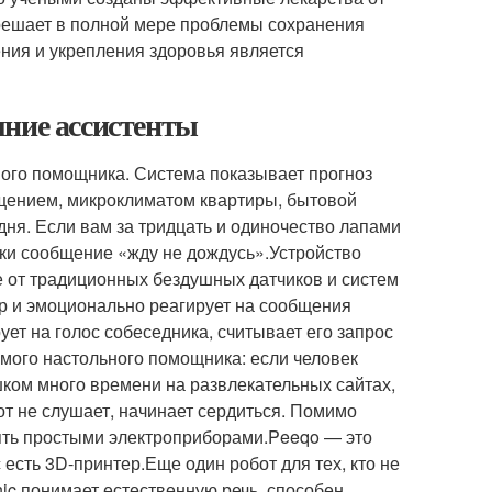
 решает в полной мере проблемы сохранения
ния и укрепления здоровья является
шние ассистенты
ного помощника. Система показывает прогноз
ещением, микроклиматом квартиры, бытовой
дня. Если вам за тридцать и одиночество лапами
шки сообщение «жду не дождусь».Устройство
ие от традиционных бездушных датчиков и систем
р и эмоционально реагирует на сообщения
ет на голос собеседника, считывает его запрос
емого настольного помощника: если человек
шком много времени на развлекательных сайтах,
от не слушает, начинает сердиться. Помимо
лять простыми электроприборами.Peeqo — это
 есть 3D-принтер.Еще один робот для тех, кто не
ic понимает естественную речь, способен