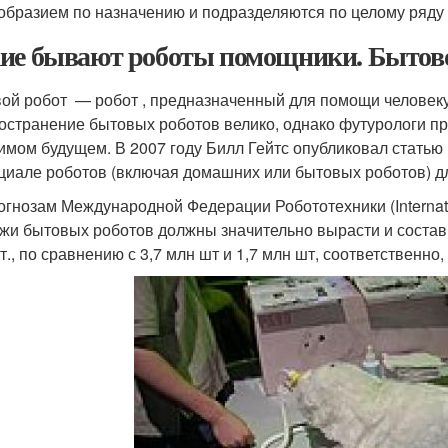
образием по назначению и подразделяются по целому ряду пр
ие бывают роботы помощники. Бытово
ой робот — робот , предназначенный для помощи человеку
остранение бытовых роботов велико, однако футурологи п
имом будущем. В 2007 году Билл Гейтс опубликовал статью
циале роботов (включая домашних или бытовых роботов) д
огнозам Международной Федерации Робототехники (Internati
жи бытовых роботов должны значительно вырасти и состав
., по сравнению с 3,7 млн шт и 1,7 млн шт, соответственно, 