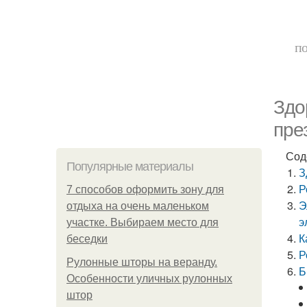
по
Здо
пре
Сод
Популярные материалы
З
Р
7 способов оформить зону для
Э
отдыха на очень маленьком
э
участке. Выбираем место для
К
беседки
Р
Рулонные шторы на веранду.
Б
Особенности уличных рулонных
штор