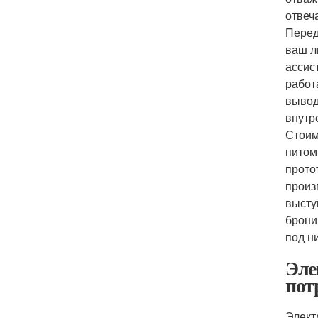
отвеч
Перед
ваш л
ассис
работ
вывод
внутр
Стоим
питом
прото
произ
высту
брони
под н
Эле
пот
Элект