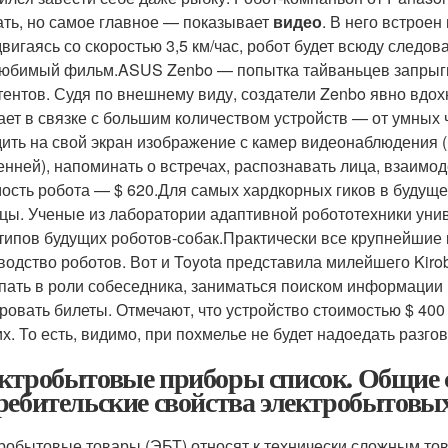
ать, но самое главное — показывает
видео
. В него встроен
вигаясь со скоростью 3,5 км/час, робот будет всюду следов
юбимый фильм.ASUS Zenbo — попытка тайваньцев запрыгн
тентов. Судя по внешнему виду, создатели Zenbo явно вд
ает в связке с большим количеством устройств — от умных 
ить на свой экран изображение с камер видеонаблюдения (к
енней), напоминать о встречах, распознавать лица, взаимо
ость робота — $ 620.Для самых хардкорных гиков в буду
цы. Ученые из лаборатории адаптивной робототехники уни
типов будущих роботов-собак.Практически все крупнейшие к
водство роботов. Вот и Toyota представила милейшего Kirob
пать в роли собеседника, заниматься поиском информации в
ровать билеты. Отмечают, что устройство стоимостью $ 400
их. То есть, видимо, при похмелье не будет надоедать разго
ктробытовые приборы список. Общие с
ребительские свойства электробытовых
робытовые товары (ЭБТ) относят к технически сложным тов