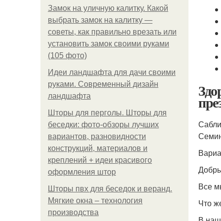
Замок на уличную калитку. Какой
выбрать замок на калитку —
советы, как правильно врезать или
установить замок своими руками
(105 фото)
Идеи ландшафта для дачи своими
руками. Современный дизайн
Здо
ландшафта
пре
Шторы для перголы. Шторы для
Сабли
беседки: фото-обзоры лучших
Семин
вариантов, разновидности
конструкций, материалов и
Вариа
креплений + идеи красивого
Добры
оформления штор
Все м
Шторы пвх для беседок и веранд.
Мягкие окна – технология
Что ж
производства
В наш