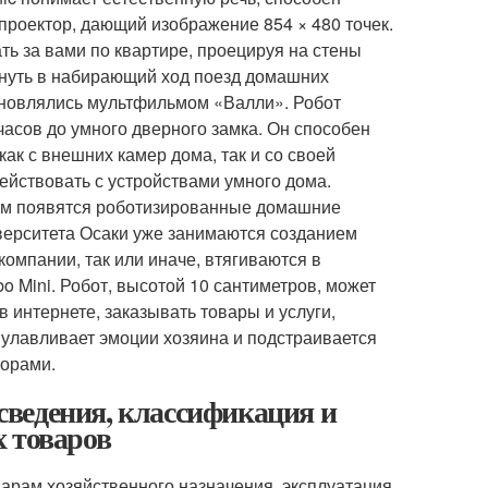
 проектор, дающий изображение 854 × 480 точек.
ать за вами по квартире, проецируя на стены
уть в набирающий ход поезд домашних
охновлялись мультфильмом «Валли». Робот
часов до умного дверного замка. Он способен
ак с внешних камер дома, так и со своей
действовать с устройствами умного дома.
щем появятся роботизированные домашние
верситета Осаки уже занимаются созданием
омпании, так или иначе, втягиваются в
o Mini. Робот, высотой 10 сантиметров, может
 интернете, заказывать товары и услуги,
 улавливает эмоции хозяина и подстраивается
ворами.
ведения, классификация и
 товаров
арам хозяйственного назначения, эксплуатация