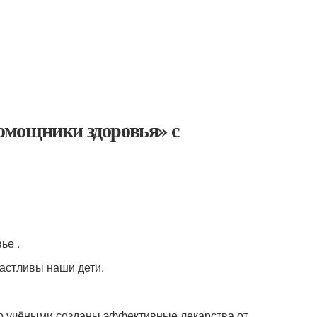
омощники здоровья» с
ье .
частливы наши дети.
то учёными созданы эффективные лекарства от