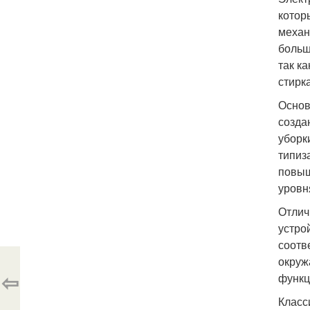
котор
механ
больш
так к
стирк
Основ
созда
уборк
типиз
повыш
уровня
Отлич
устро
соотв
окруж
⇦
функц
Класс