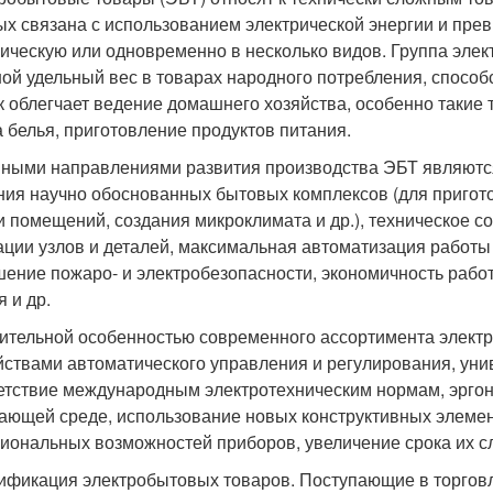
ых связана с использованием электрической энергии и пре
ическую или одновременно в несколько видов. Группа эле
ой удельный вес в товарах народного потребления, спосо
ак облегчает ведение домашнего хозяйства, особенно такие
а белья, приготовление продуктов питания.
ными направлениями развития производства ЭБТ являются
ния научно обоснованных бытовых комплексов (для пригото
и помещений, создания микроклимата и др.), техническое 
ации узлов и деталей, максимальная автоматизация работ
ение пожаро- и электробезопасности, экономичность рабо
 и др.
ительной особенностью современного ассортимента элект
йствами автоматического управления и регулирования, ун
етствие международным электротехническим нормам, эргон
ающей среде, использование новых конструктивных элемен
иональных возможностей приборов, увеличение срока их 
ификация электробытовых товаров. Поступающие в торгов