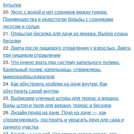
бутылок
20.
Уксус с водой и нет сорняков между грядок.
Преимущества и недостатки борьбы с сорняками
уксусом и солью
21.
Открытая беседка для дачи из дерева. Выбор плана
беседки
22.
Диета после пищевого отравления у взрослых. Диета
при пищевом отравлении
23.
Что нужно знать про систему капельного полива.
Капельный полив: капельницы, спринклеры,
микроразбрызгиватели
24.
Как обустроить хозблок на даче внутри. Как
обустроить сарай внутри
25.
Выбираем уличные шторы для террас и веранд.
Виды штор и тюля для веранд, террас и беседок
26.
Дизайн пруда на даче. Пруд на даче —, как
спроектировать, построить и украсить пруд для сада и
дачного участка
27.
Клумбы с галькой. Что можно использовать для