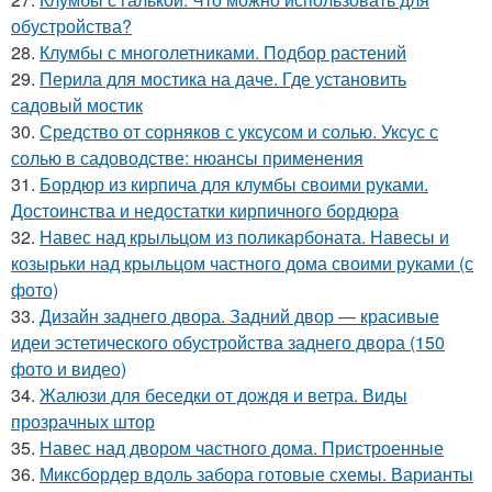
обустройства?
28.
Клумбы с многолетниками. Подбор растений
29.
Перила для мостика на даче. Где установить
садовый мостик
30.
Средство от сорняков с уксусом и солью. Уксус с
солью в садоводстве: нюансы применения
31.
Бордюр из кирпича для клумбы своими руками.
Достоинства и недостатки кирпичного бордюра
32.
Навес над крыльцом из поликарбоната. Навесы и
козырьки над крыльцом частного дома своими руками (с
фото)
33.
Дизайн заднего двора. Задний двор — красивые
идеи эстетического обустройства заднего двора (150
фото и видео)
34.
Жалюзи для беседки от дождя и ветра. Виды
прозрачных штор
35.
Навес над двором частного дома. Пристроенные
36.
Миксбордер вдоль забора готовые схемы. Варианты