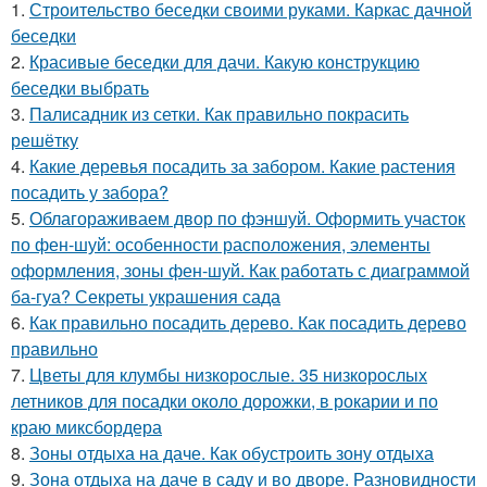
1.
Строительство беседки своими руками. Каркас дачной
беседки
2.
Красивые беседки для дачи. Какую конструкцию
беседки выбрать
3.
Палисадник из сетки. Как правильно покрасить
решётку
4.
Какие деревья посадить за забором. Какие растения
посадить у забора?
5.
Облагораживаем двор по фэншуй. Оформить участок
по фен-шуй: особенности расположения, элементы
оформления, зоны фен-шуй. Как работать с диаграммой
ба-гуа? Секреты украшения сада
6.
Как правильно посадить дерево. Как посадить дерево
правильно
7.
Цветы для клумбы низкорослые. 35 низкорослых
летников для посадки около дорожки, в рокарии и по
краю миксбордера
8.
Зоны отдыха на даче. Как обустроить зону отдыха
9.
Зона отдыха на даче в саду и во дворе. Разновидности