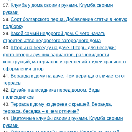
37.
Клумба у дома своими руками. Клумба своими
руками
38.
Сорт болгарского перца. Добавление статьи в новую
подборку
39.
Какой самый недорогой дом. С чего начать
строительство недорогого загородного дома
40.
Шторы на беседку на даче. Шторы для беседки:
фото-обзоры лучших вариантов, разновидности
конструкций, материалов и креплений + идеи красивого
оформления штор
41.
Веранда к дому на даче. Чем веранда отличается от
террасы
42.
Дизайн палисадника перед домом. Виды
палисадников
43.
Терраса к дому из дерева с крышей. Веранда,
терраса, беседка – в чем отличие?
44.
Цветочные клумбы своими руками. Клумба своими
руками