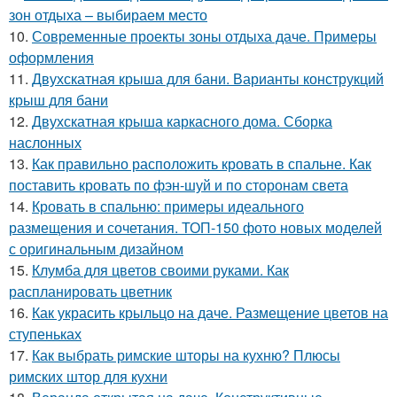
зон отдыха – выбираем место
10.
Современные проекты зоны отдыха даче. Примеры
оформления
11.
Двухскатная крыша для бани. Варианты конструкций
крыш для бани
12.
Двухскатная крыша каркасного дома. Сборка
наслонных
13.
Как правильно расположить кровать в спальне. Как
поставить кровать по фэн-шуй и по сторонам света
14.
Кровать в спальню: примеры идеального
размещения и сочетания. ТОП-150 фото новых моделей
с оригинальным дизайном
15.
Клумба для цветов своими руками. Как
распланировать цветник
16.
Как украсить крыльцо на даче. Размещение цветов на
ступеньках
17.
Как выбрать римские шторы на кухню? Плюсы
римских штор для кухни