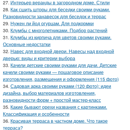
27.
Интерьер веранды в загородном доме. Стили
28.
Как сшить шторы для беседки своими руками.
Разновидности занавесок для беседок и террас
29.
Нужен ли йод огурцам. Для подкормки
30.
Клумбы с многолетниками. Подбор растений
31.
Клумбы из кирпича для цветов своими руками.
Основные недостатки
32.
Навес для входной двери. Навесы над входной
дверью: виды и критерии выбора
33.
Качели детские своими руками для дачи. Детские
качели своими руками — пошаговое описание
изготовления, размещения и оформления (115 фото)
34.
Садовая арка своими руками (120 фото): идеи
дизайна, выбор материалов изготовления,
разновидности форм + простой мастер-класс
35.
Какие бывают орехи названия с картинками.
Классификация и особенности
36.
Красивая терраса в частном доме. Что такое
терраса?