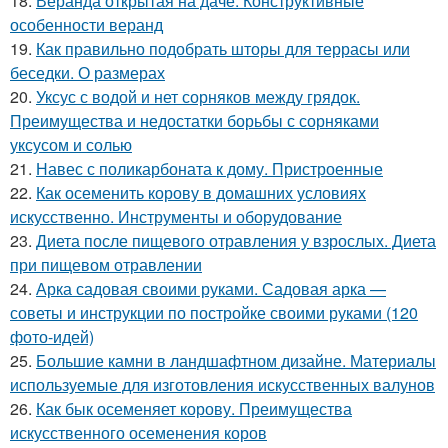
18.
Веранда открытая на даче. Конструктивные
особенности веранд
19.
Как правильно подобрать шторы для террасы или
беседки. О размерах
20.
Уксус с водой и нет сорняков между грядок.
Преимущества и недостатки борьбы с сорняками
уксусом и солью
21.
Навес с поликарбоната к дому. Пристроенные
22.
Как осеменить корову в домашних условиях
искусственно. Инструменты и оборудование
23.
Диета после пищевого отравления у взрослых. Диета
при пищевом отравлении
24.
Арка садовая своими руками. Садовая арка —
советы и инструкции по постройке своими руками (120
фото-идей)
25.
Большие камни в ландшафтном дизайне. Материалы
используемые для изготовления искусственных валунов
26.
Как бык осеменяет корову. Преимущества
искусственного осеменения коров