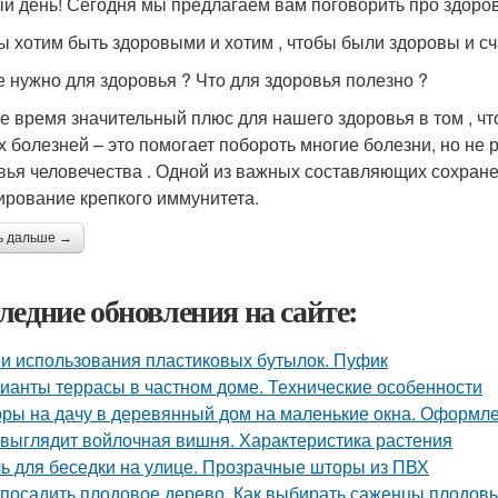
й день! Сегодня мы предлагаем вам поговорить про здоров
ы хотим быть здоровыми и хотим , чтобы были здоровы и с
е нужно для здоровья ? Что для здоровья полезно ?
е время значительный плюс для нашего здоровья в том , ч
х болезней – это помогает побороть многие болезни, но не
вья человечества . Одной из важных составляющих сохране
рование крепкого иммунитета.
ь дальше →
ледние обновления на сайте:
и использования пластиковых бутылок. Пуфик
ианты террасы в частном доме. Технические особенности
ры на дачу в деревянный дом на маленькие окна. Оформле
 выглядит войлочная вишня. Характеристика растения
ь для беседки на улице. Прозрачные шторы из ПВХ
 посадить плодовое дерево. Как выбирать саженцы плодов