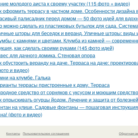
ние молодого аиста к своему участку (115 фото + видео)
к оформить террасу в частном доме. Особенности дизайна 
асивый палисадник перед домом — 50 фото идей для вдох
о можно сделать из пластиковых бутылок для сада. Систем
ичные шторы для беседок и веранд. Уличные шторы: виды
умбы с камнями и цветами. Клумба из камней — современны
укция, как сделать своими руками (145 фото идей)
вес для дачного домика. Стеновая опора
к обустроить веранду на даче. Терраса на даче: проектиров
фото и видео)
мни на клумбе. Галька
рианты террасы пристроенные к дому. Терраса
родное средство от сорняков с уксусом и моющим средством
к опрыскивать огурцы йодом. Лечение и защита от болезне
нтан на улице. Садовые фонтаны — пошаговая инструкция,
на! (фото и видео)
Контакты
Пользовательское соглашение
Обратная св