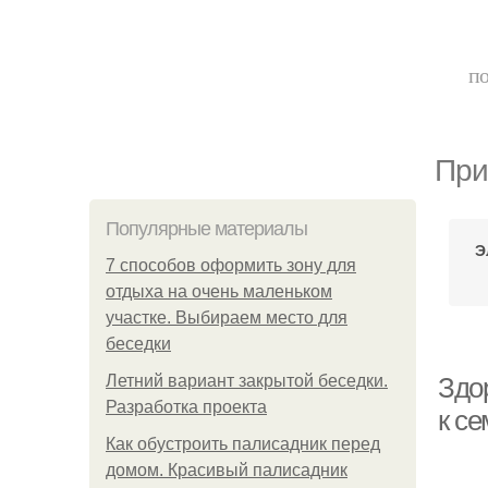
по
При
Популярные материалы
Э
7 способов оформить зону для
отдыха на очень маленьком
участке. Выбираем место для
беседки
Летний вариант закрытой беседки.
Здо
Разработка проекта
к с
Как обустроить палисадник перед
домом. Красивый палисадник