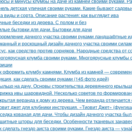
юсы и минусы клумбы на даче из камней своими руками. Р
чель детская уличная своими руками. Какие бывают садовые
а виды и сорта. Описание растения: как выглядит ива
чные беседки из дерева. С полом и без
лые бытовки для дачи. Бытовки для дачи
ормление дачного участка своими руками ландшафтные ид
манный и роскошный дизайн дачного участка своими силам
сус, как средство против сорняков. Народные средства от 
огоярусная клумба своими руками. Многоярусные клумбы с
зиции
к оформить клумбу камнями. Клумба из камней — современ
укция, как сделать своими руками (145 фото идей)
ыльцо на дачу. Основы строительства деревянного крыльц
рижка ивы шаровидной. Несколько советов по формирова
крытая веранда к дому из дерева. Чем веранда отличается
овит джет для клубники инструкция. «Тиовит Джет» (фунгиц
седка кованая для дачи. Чтобы дизайн дачного участка б
щитные шторы для беседки. Особенности тканевых занаве
к сделать гнездо аиста своими руками. Гнездо аиста — узнай