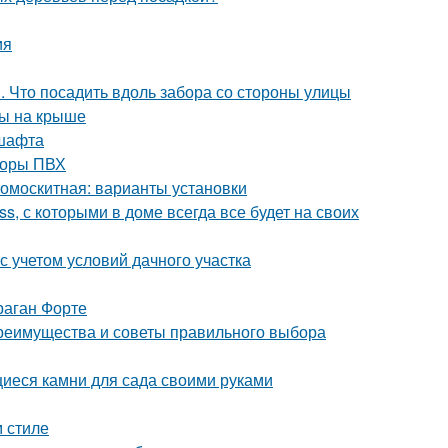
ия
. Что посадить вдоль забора со стороны улицы
ды на крыше
дшафта
торы ПВХ
вомоскитная: варианты установки
s, с которыми в доме всегда все будет на своих
с учетом условий дачного участка
раган Форте
 преимущества и советы правильного выбора
иеся камни для сада своими руками
 стиле