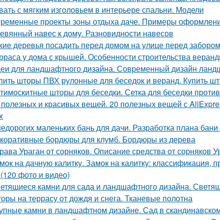
вать с мягким изголовьем в интерьере спальни. Модели
ременные проекты зоны отдыха даче. Примеры оформлен
евянный навес к дому. Разновидности навесов
кие деревья посадить перед домом на улице перед забором
рраса у дома с крышей. Особенности строительства веран
еи для ландшафтного дизайна. Современный дизайн лан
пить шторы ПВХ рулонные для беседок и веранд. Купить ш
тимоскитные шторы для беседки. Сетка для беседки проти
 полезных и красивых вещей. 20 полезных вещей с AliExpres
х
недорогих маленьких бань для дачи. Разработка плана бани 
коративные бордюры для клумб. Бордюры из дерева
рава Ураган от сорняков. Описание средства от сорняков У
мок на дачную калитку. Замок на калитку: классификация,
 (120 фото и видео)
етящиеся камни для сада и ландшафтного дизайна. Светящ
оры на террасу от дождя и снега. Тканевые полотна
упные камни в ландшафтном дизайне. Сад в скандинавском