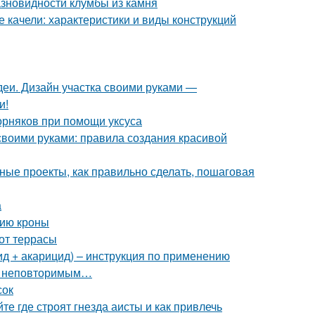
азновидности клумбы из камня
 качели: характеристики и виды конструкций
еи. Дизайн участка своими руками —
и!
сорняков при помощи уксуса
воими руками: правила создания красивой
ные проекты, как правильно сделать, пошаговая
а
нию кроны
 от террасы
ид + акарицид) – инструкция по применению
ыл неповторимым…
сок
те где строят гнезда аисты и как привлечь