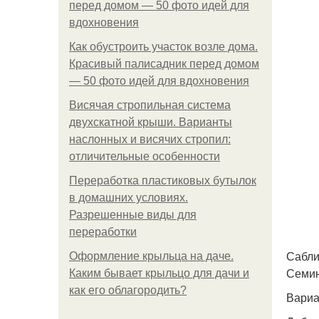
перед домом — 50 фото идей для
вдохновения
Как обустроить участок возле дома.
Красивый палисадник перед домом
— 50 фото идей для вдохновения
Висячая стропильная система
двухскатной крыши. Варианты
наслонных и висячих стропил:
отличительные особенности
Переработка пластиковых бутылок
в домашних условиях.
Разрешенные виды для
переработки
Сабли
Оформление крыльца на даче.
Семин
Каким бывает крыльцо для дачи и
как его облагородить?
Вариа