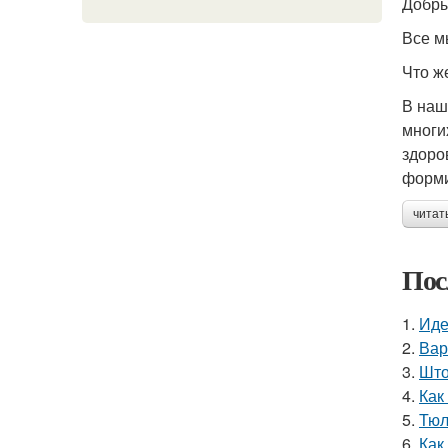
Добры
Все м
Что ж
В наш
многи
здоро
форми
читат
Пос
1.
Иде
2.
Вар
3.
Што
4.
Как
5.
Тюл
6.
Как