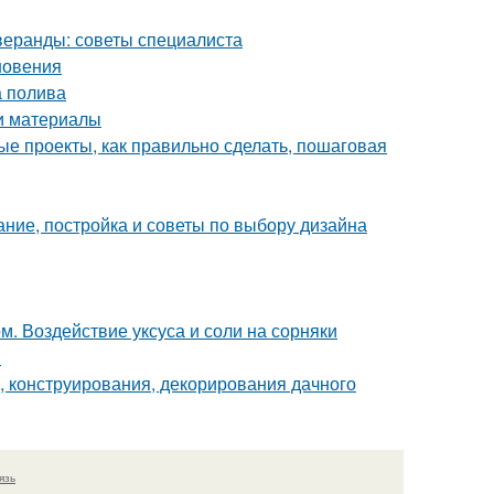
веранды: советы специалиста
новения
а полива
 и материалы
е проекты, как правильно сделать, пошаговая
ание, постройка и советы по выбору дизайна
. Воздействие уксуса и соли на сорняки
й
 конструирования, декорирования дачного
язь