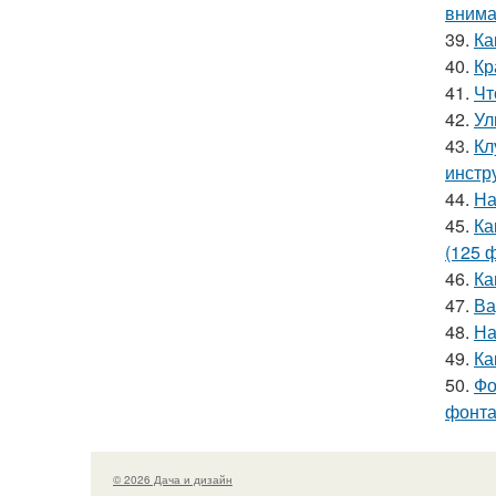
внима
39.
Ка
40.
Кр
41.
Чт
42.
Ул
43.
Кл
инстр
44.
На
45.
Ка
(125 
46.
Ка
47.
Ва
48.
На
49.
Ка
50.
Фо
фонта
© 2026 Дача и дизайн