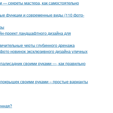
и — секреты мастера, как самостоятельно
ые функции и современные виды (110 фото-
еры
йн-проект ландшафтного дизайна для
тличительные черты глубинного дренажа
 фото новинок эксклюзивного дизайна уличных
палисадник своими руками —, как правильно
из покрышек своими руками – простые варианты
енная?