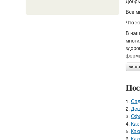
Добры
Все м
Что ж
В наш
многи
здоро
форми
читат
Пос
1.
Сад
2.
Деш
3.
Офо
4.
Как
5.
Как
6.
Как