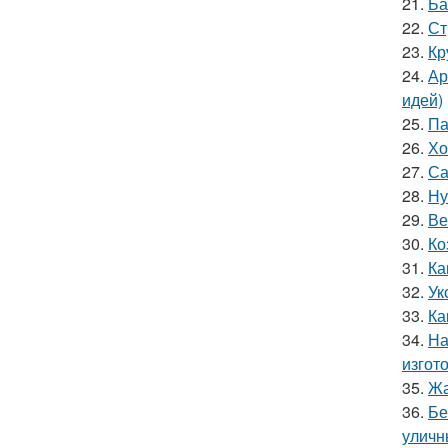
21.
Ба
22.
Ст
23.
Кр
24.
Ар
идей)
25.
Па
26.
Хо
27.
Са
28.
Ну
29.
Ве
30.
Ко
31.
Ка
32.
Ук
33.
Ка
34.
На
изгот
35.
Жа
36.
Бе
уличн