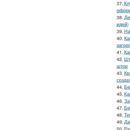
37.
Кл
оформ
38.
Де
идей)
39.
На
40.
Ка
загор
41.
Ка
42.
Шт
штор
43.
Кр
созда
44.
Бе
45.
Ка
46.
За
47.
Бе
48.
Те
49.
Да
50.
Ра