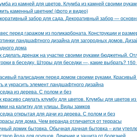
умба из камней для цветов. Клумба из камней своими рукам
ить каменный цветник! (фото и видео)
коративный забор для сада. Декоративный забор — основн
вес перед гаражом из поликарбоната. Конструкции и разм
ртинки ландшафтного дизайна для загородных домов. Диза
одного дома
к сделать дренаж на участке своими руками бюджетный. О
орки в беседку. Шторы для беседки —, какие выбрать? 150
асивый палисадник перед домом своими руками. Красивый 
ть и украсить элемент ландшафтного дизайна
седка из дерева. С полом и без
к красиво сделать клумбу для цветов. Клумбы для цветов 
мки на калитку для улицы. Виды замков
седка открытая для дачи из дерева. С полом и без
ррасы для дома. Чем веранда отличается от террасы
чный домик бытовка. Обычная дачная бытовка – или утепл
створ йода для огурцов. Лечение и защита от болезней