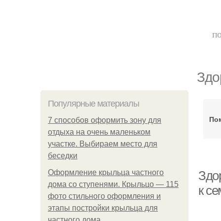
по
Здо
Популярные материалы
По
7 способов оформить зону для
отдыха на очень маленьком
участке. Выбираем место для
беседки
Оформление крыльца частного
Здо
дома со ступенями. Крыльцо — 115
к с
фото стильного оформления и
этапы постройки крыльца для
частного дома