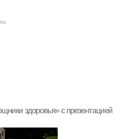
тка
щники здоровья» с презентацией