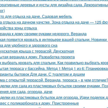
оративные деревья и кусты для дизайна сада. Декоративные
ог)
то для отдыха на даче. Садовая мебель
а отдыха на дачном уачстке. Зона отдыха на даче — 125 ф
ройства зоны отдыха
ранда к дому своими руками недорого. Веранда
кая появится кровать в интерьере вашей спальни. Новинки 
а для удобного и здорового сна
ухскатная крыша с террасой. Двускатная
ытая веранда к дому. Разработка проекта
к выбрать кровать для спальни. Как правильно выбрать кро
ытая терраса у бассейна. Метод 1 Метод 1 из 6: Планировк
рианты бытовок Для дачи. С туалетом и душем
ма с открытой террасой. Веранда, терраса – в чем отличие
делки для сада из пластиковых бутылок своими руками. По
ения для сада, огорода, дачи
делки из пластиковых бутылок для огорода. Идеи поделок д
вес с поликарбоната к дому. Пристроенные