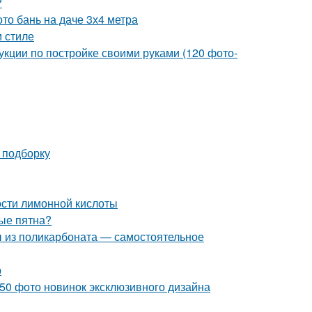
?
то бань на даче 3х4 метра
 стиле
укции по постройке своими руками (120 фото-
 подборку
ости лимонной кислоты
ные пятна?
ы из поликарбоната — самостоятельное
р
50 фото новинок эксклюзивного дизайна