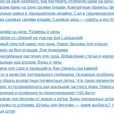
ня на даче недорого. Как построить отличную баню на дачу
роим баню на даче своими руками. Компактные проекты: фо
упные камни в ландшафтном дизайне. Сад в скандинавском
ка садовая своими руками. Садовая арка — советы и инстр
рники на даче. Размеры и цены
зблок со сборкой на участке 8х4 с верандой
мый простой навес для дачи. Навес-беседка для отдыха
жен ли йод огурцам. Для подкормки
чнозеленые растения для сада. Добавление статьи в новую
зырьки над входом. Виды и типы
мни для сада и ландшафта. Как сделать сад камней
сус в качестве натурального гербицида. Основные особенн
к убрать возрастные пигментные пятна. Что такое пигмент
вес из поликарбоната над крыльцом частного дома. Навес
овление и особенности проектирования (100 фото)
люзи для беседки от дождя и ветра. Виды прозрачных што
седка со шторами. Шторы для беседки —, какие выбрать? 1
ых штор