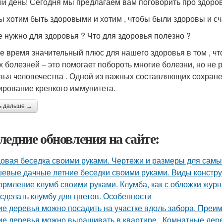
й день! Сегодня мы предлагаем вам поговорить про здоров
ы хотим быть здоровыми и хотим , чтобы были здоровы и с
е нужно для здоровья ? Что для здоровья полезно ?
е время значительный плюс для нашего здоровья в том , ч
х болезней – это помогает побороть многие болезни, но не
вья человечества . Одной из важных составляющих сохране
рование крепкого иммунитета.
ь дальше →
ледние обновления на сайте:
овая беседка своими руками. Чертежи и размеры для самы
евые дачные летние беседки своими руками. Виды констр
рмление клумб своими руками. Клумба, как с обложки жур
 сделать клумбу для цветов. Особенности
ие деревья можно посадить на участке вдоль забора. Преи
ие деревья можно выращивать в квартире.. Комнатные дере