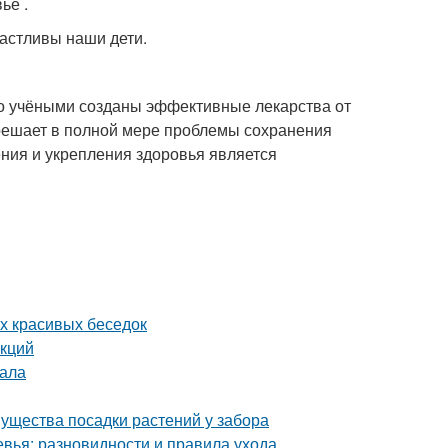
ье .
частливы наши дети.
то учёными созданы эффективные лекарства от
 решает в полной мере проблемы сохранения
ния и укрепления здоровья является
х красивых беседок
укций
нала
мущества посадки растений у забора
вья: разновидности и правила ухода