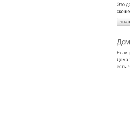
Это д
скоше
читат
Дом
Если 
Дома 
есть. 