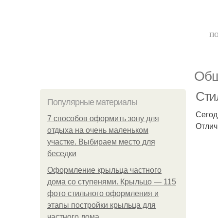
по
Общ
Сти
Популярные материалы
Сегод
7 способов оформить зону для
Отлич
отдыха на очень маленьком
участке. Выбираем место для
беседки
Оформление крыльца частного
дома со ступенями. Крыльцо — 115
фото стильного оформления и
этапы постройки крыльца для
частного дома