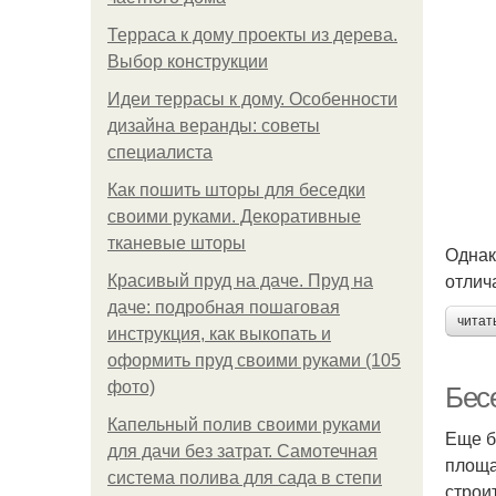
Терраса к дому проекты из дерева.
Выбор конструкции
Идеи террасы к дому. Особенности
дизайна веранды: советы
специалиста
Как пошить шторы для беседки
своими руками. Декоративные
тканевые шторы
Однак
отлич
Красивый пруд на даче. Пруд на
даче: подробная пошаговая
читат
инструкция, как выкопать и
оформить пруд своими руками (105
фото)
Бесе
Капельный полив своими руками
Еще б
для дачи без затрат. Самотечная
площа
система полива для сада в степи
строи