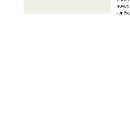
почво
грибк