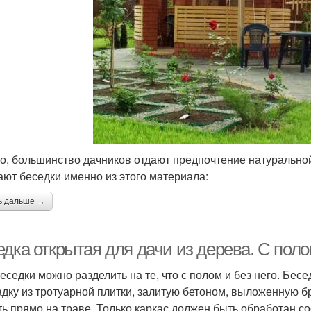
о, большинство дачников отдают предпочтение натурально
ают беседки именно из этого материала:
ь дальше →
дка открытая для дачи из дерева. С поло
еседки можно разделить на те, что с полом и без него. Бес
дку из тротуарной плитки, залитую бетоном, выложенную бру
ть прямо на траве. Только каркас должен быть обработан с