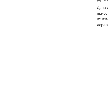
Дача 
прибы
их из
дерев