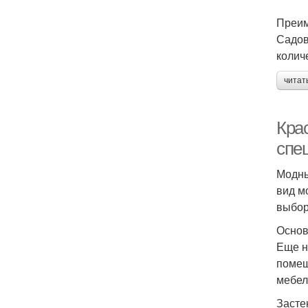
Преим
Садов
колич
читат
Кра
спе
Модны
вид м
выбор
Основ
Еще н
помещ
мебел
Засте