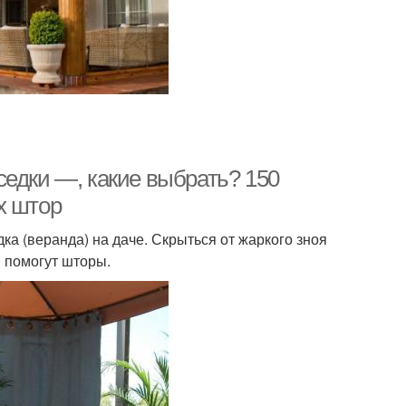
седки —, какие выбрать? 150
х штор
ка (веранда) на даче. Скрыться от жаркого зноя
й помогут шторы.