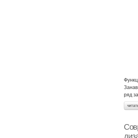
Функц
Занав
ряд з
читат
Сов
диз