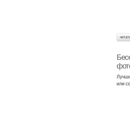
читат
Бес
фот
Лучши
или с