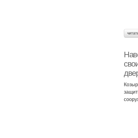
читат
Нав
сво
две
Козыр
защит
соору