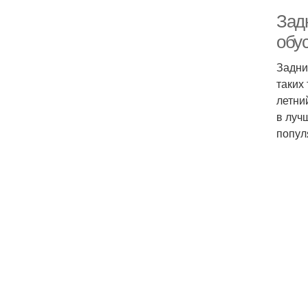
Зад
обус
Задни
таких
летни
в луч
попул