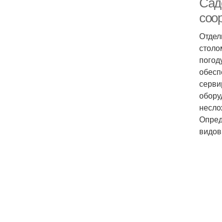
Сад
соо
Отдел
столо
погод
обесп
серви
обору
несло
Опред
видов