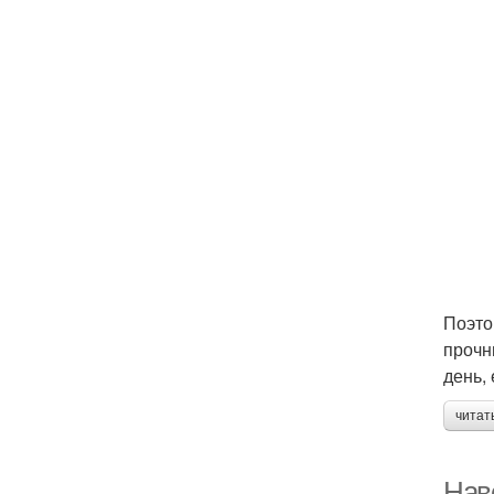
Поэто
прочн
день,
читат
Нав