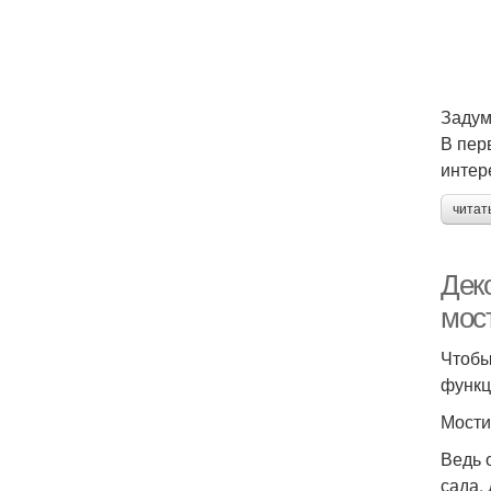
Задум
В пер
интер
читат
Дек
мос
Чтобы
функц
Мости
Ведь 
сада.