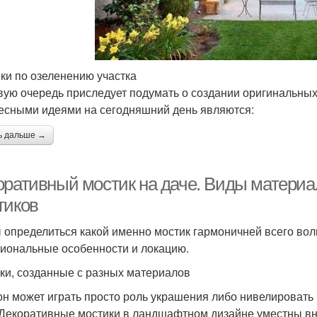
ки по озеленению участка
вую очередь приследует подумать о создании оригинальных
есными идеями на сегодняшний день являются:
ь дальше →
оративный мостик на даче. Виды материа
тиков
 определиться какой именно мостик гармоничней всего волье
иональные особенности и локацию.
ки, созданные с разных материалов
он может играть просто роль украшения либо нивелировать 
 Декоративные мостики в ландшафтном дизайне уместны вне