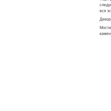
следу
вся эс
Декор
Мости
камен