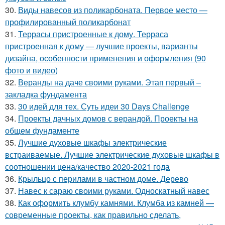
30.
Виды навесов из поликарбоната. Первое место —
профилированный поликарбонат
31.
Террасы пристроенные к дому. Терраса
пристроенная к дому — лучшие проекты, варианты
дизайна, особенности применения и оформления (90
фото и видео)
32.
Веранды на даче своими руками. Этап первый –
закладка фундамента
33.
30 идей для тех. Суть идеи 30 Days Challenge
34.
Проекты дачных домов с верандой. Проекты на
общем фундаменте
35.
Лучшие духовые шкафы электрические
встраиваемые. Лучшие электрические духовые шкафы в
соотношении цена/качество 2020-2021 года
36.
Крыльцо с перилами в частном доме. Дерево
37.
Навес к сараю своими руками. Односкатный навес
38.
Как оформить клумбу камнями. Клумба из камней —
современные проекты, как правильно сделать,