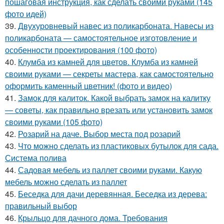
пошаговая инструкция, как сделать своими руками (145
фото идей)
39.
Двухуровневый навес из поликарбоната. Навесы из
поликарбоната — самостоятельное изготовление и
особенности проектирования (100 фото)
40.
Клумба из камней для цветов. Клумба из камней
своими руками — секреты мастера, как самостоятельно
оформить каменный цветник! (фото и видео)
41.
Замок для калиток. Какой выбрать замок на калитку
— советы, как правильно врезать или установить замок
своими руками (105 фото)
42.
Розарий на даче. Выбор места под розарий
43.
Что можно сделать из пластиковых бутылок для сада.
Система полива
44.
Садовая мебель из паллет своими руками. Какую
мебель можно сделать из паллет
45.
Беседка для дачи деревянная. Беседка из дерева:
правильный выбор
46.
Крыльцо для дачного дома. Требования