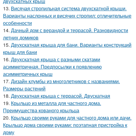
двухскатных крыш
13.
Висячая стропильная система двухскатной крыши.
Варианты наслонных и висячих стропил: отличительные
особенности
14.
Дачный дом с верандой и террасой. Разновидности
летних домиков
15.
Двухскатная крыша для бани. Варианты конструкций
крыш для бани
16.
Двухскатная крыша с разными скатами
асимметричная. Предпосылки к появлению
асимметричных крыш
17.
Дизайн клумбы из многолетников с названиями.
Размеры растений
18.
Двухскатная крыша с террасой. Двускатная
19.
Крыльцо из металла для частного дома.
Преимущества кованого крыльца
20.
Крыльцо своими руками для частного дома или дачи.
Крыльцо дома своими руками: поэтапная пристройка к
дому