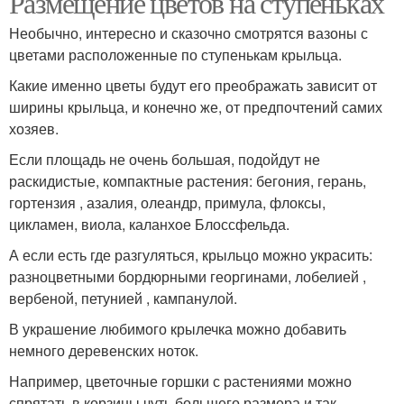
Размещение цветов на ступеньках
Необычно, интересно и сказочно смотрятся вазоны с
цветами расположенные по ступенькам крыльца.
Какие именно цветы будут его преображать зависит от
ширины крыльца, и конечно же, от предпочтений самих
хозяев.
Если площадь не очень большая, подойдут не
раскидистые, компактные растения: бегония, герань,
гортензия , азалия, олеандр, примула, флоксы,
цикламен, виола, каланхое Блоссфельда.
А если есть где разгуляться, крыльцо можно украсить:
разноцветными бордюрными георгинами, лобелией ,
вербеной, петунией , кампанулой.
В украшение любимого крылечка можно добавить
немного деревенских ноток.
Например, цветочные горшки с растениями можно
спрятать в корзины чуть большего размера и так