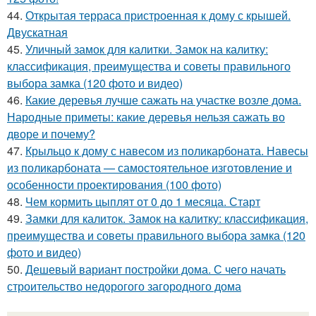
44.
Открытая терраса пристроенная к дому с крышей.
Двускатная
45.
Уличный замок для калитки. Замок на калитку:
классификация, преимущества и советы правильного
выбора замка (120 фото и видео)
46.
Какие деревья лучше сажать на участке возле дома.
Народные приметы: какие деревья нельзя сажать во
дворе и почему?
47.
Крыльцо к дому с навесом из поликарбоната. Навесы
из поликарбоната — самостоятельное изготовление и
особенности проектирования (100 фото)
48.
Чем кормить цыплят от 0 до 1 месяца. Старт
49.
Замки для калиток. Замок на калитку: классификация,
преимущества и советы правильного выбора замка (120
фото и видео)
50.
Дешевый вариант постройки дома. С чего начать
строительство недорогого загородного дома