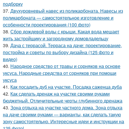
подборку
37.
Двухуровневый навес из поликарбоната. Навесы из
поликарбоната — самостоятельное изготовление и
особенности проектирования (100 фото)
38.
Сбор дождевой воды с крыши. Какая вода мешает
жить застройщику и загородному домовладельцу
39.
Дача с террасой. Терраса на даче: проектирование,
постройка и советы по выбору дизайна (125 фото и
видео)
40.
Народное средство от травы и сорняков на основе
уксуса. Народные средства от сорняков при помощи
уксуса
41.
Как посадить дуб на участке. Посадка саженца дуба
42.
Как сделать дренаж на участке своими руками
бюджетный. Отличительные черты глубинного дренажа
43.
Зона отдыха на участке частного дома. Зона отдыха
на даче своими руками — варианты, как сделать такую
зону самостоятельно. Интересные идеи и инструкции на
125 фото!