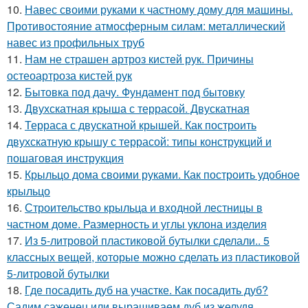
10.
Навес своими руками к частному дому для машины.
Противостояние атмосферным силам: металлический
навес из профильных труб
11.
Нам не страшен артроз кистей рук. Причины
остеоартроза кистей рук
12.
Бытовка под дачу. Фундамент под бытовку
13.
Двухскатная крыша с террасой. Двускатная
14.
Терраса с двускатной крышей. Как построить
двухскатную крышу с террасой: типы конструкций и
пошаговая инструкция
15.
Крыльцо дома своими руками. Как построить удобное
крыльцо
16.
Строительство крыльца и входной лестницы в
частном доме. Размерность и углы уклона изделия
17.
Из 5-литровой пластиковой бутылки сделали.. 5
классных вещей, которые можно сделать из пластиковой
5-литровой бутылки
18.
Где посадить дуб на участке. Как посадить дуб?
Садим саженец или выращиваем дуб из желудя