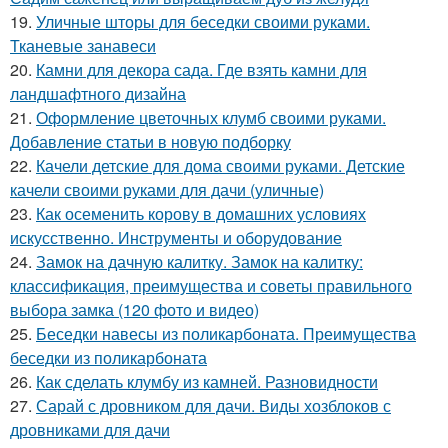
19.
Уличные шторы для беседки своими руками.
Тканевые занавеси
20.
Камни для декора сада. Где взять камни для
ландшафтного дизайна
21.
Оформление цветочных клумб своими руками.
Добавление статьи в новую подборку
22.
Качели детские для дома своими руками. Детские
качели своими руками для дачи (уличные)
23.
Как осеменить корову в домашних условиях
искусственно. Инструменты и оборудование
24.
Замок на дачную калитку. Замок на калитку:
классификация, преимущества и советы правильного
выбора замка (120 фото и видео)
25.
Беседки навесы из поликарбоната. Преимущества
беседки из поликарбоната
26.
Как сделать клумбу из камней. Разновидности
27.
Сарай с дровником для дачи. Виды хозблоков с
дровниками для дачи