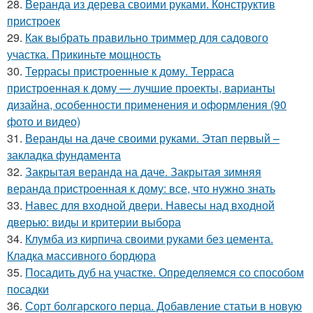
28.
Веранда из дерева своими руками. Конструктив
пристроек
29.
Как выбрать правильно триммер для садового
участка. Прикиньте мощность
30.
Террасы пристроенные к дому. Терраса
пристроенная к дому — лучшие проекты, варианты
дизайна, особенности применения и оформления (90
фото и видео)
31.
Веранды на даче своими руками. Этап первый –
закладка фундамента
32.
Закрытая веранда на даче. Закрытая зимняя
веранда пристроенная к дому: все, что нужно знать
33.
Навес для входной двери. Навесы над входной
дверью: виды и критерии выбора
34.
Клумба из кирпича своими руками без цемента.
Кладка массивного бордюра
35.
Посадить дуб на участке. Определяемся со способом
посадки
36.
Сорт болгарского перца. Добавление статьи в новую