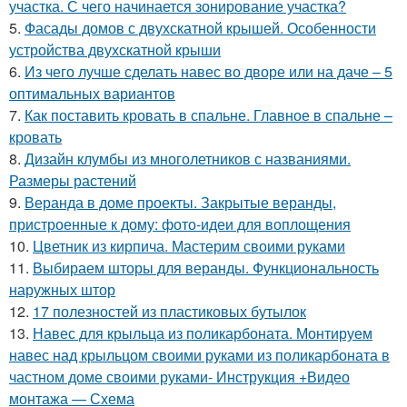
участка. С чего начинается зонирование участка?
5.
Фасады домов с двухскатной крышей. Особенности
устройства двухскатной крыши
6.
Из чего лучше сделать навес во дворе или на даче – 5
оптимальных вариантов
7.
Как поставить кровать в спальне. Главное в спальне –
кровать
8.
Дизайн клумбы из многолетников с названиями.
Размеры растений
9.
Веранда в доме проекты. Закрытые веранды,
пристроенные к дому: фото-идеи для воплощения
10.
Цветник из кирпича. Мастерим своими руками
11.
Выбираем шторы для веранды. Функциональность
наружных штор
12.
17 полезностей из пластиковых бутылок
13.
Навес для крыльца из поликарбоната. Монтируем
навес над крыльцом своими руками из поликарбоната в
частном доме своими руками- Инструкция +Видео
монтажа — Схема