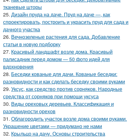
тканевые шторы
25.
Дизайн пруда на даче. Пруд на даче —, как
спроектировать, построить и украсить пруд для сада и
дачного участка
26.
Вечнозеленые растения для сада. Добавление
статьи в новую подборку
27.
Красивый ландшафт возле дома. Красивый
палисадник перед домом — 50 фото идей для
вдохновения
28.
Беседки кованые для дачи. Кованые беседки:
разновидности и как сделать беседку своими руками
29.
Уксус, как средство против сорняков. Народные
средства от сорняков при помощи уксуса
30.
Виды ореховых деревьев. Классификация и
разновидности орехов
31.
Облагородить участок возле дома своими руками.
Украшение цветами — придумано не нами
32.
Крыльцо на дачу. Основы строительства