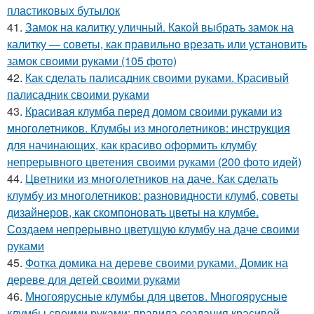
пластиковых бутылок
41.
Замок на калитку уличный. Какой выбрать замок на
калитку — советы, как правильно врезать или установить
замок своими руками (105 фото)
42.
Как сделать палисадник своими руками. Красивый
палисадник своими руками
43.
Красивая клумба перед домом своими руками из
многолетников. Клумбы из многолетников: инструкция
для начинающих, как красиво оформить клумбу
непрерывного цветения своими руками (200 фото идей)
44.
Цветники из многолетников на даче. Как сделать
клумбу из многолетников: разновидности клумб, советы
дизайнеров, как скомпоновать цветы на клумбе.
Создаем непрерывно цветущую клумбу на даче своими
руками
45.
Фотка домика на дереве своими руками. Домик на
дереве для детей своими руками
46.
Многоярусные клумбы для цветов. Многоярусные
клумбы своими руками: правила создания красивой