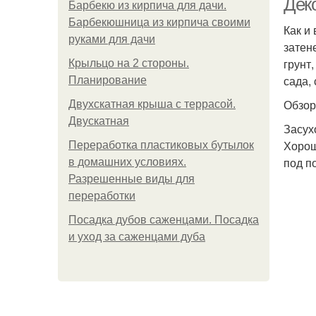
Дек
Барбекю из кирпича для дачи.
Барбекюшница из кирпича своими
Как и
руками для дачи
затен
грунт
Крыльцо на 2 стороны.
сада,
Планирование
Обзор
Двухскатная крыша с террасой.
Двускатная
Засух
Хорош
Переработка пластиковых бутылок
под п
в домашних условиях.
Разрешенные виды для
переработки
Посадка дубов саженцами. Посадка
и уход за саженцами дуба