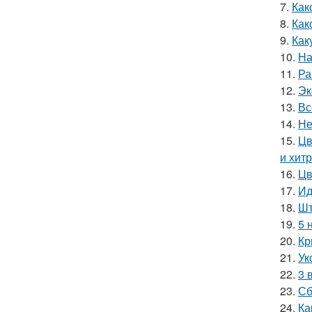
7.
Как
8.
Как
9.
Как
10.
На
11.
Ра
12.
Эк
13.
Вс
14.
Не
15.
Цв
и хит
16.
Цв
17.
Ид
18.
Шт
19.
5 
20.
Кр
21.
Ук
22.
3 
23.
Сб
24.
Ка