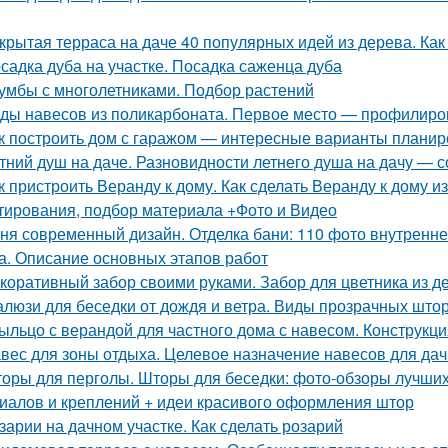
крытая терраса на даче 40 популярных идей из дерева. Ка
садка дуба на участке. Посадка саженца дуба
умбы с многолетниками. Подбор растений
ды навесов из поликарбоната. Первое место — профилир
к построить дом с гаражом — интересные варианты планиро
тний душ на даче. Разновидности летнего душа на дачу — с
к пристроить Веранду к дому. Как сделать Веранду к дому 
тирования, подбор материала +Фото и Видео
ня современный дизайн. Отделка бани: 110 фото внутренне
а. Описание основных этапов работ
коративный забор своими руками. Забор для цветника из 
люзи для беседки от дождя и ветра. Виды прозрачных што
ыльцо с верандой для частного дома с навесом. Конструкц
вес для зоны отдыха. Целевое назначение навесов для дач
оры для перголы. Шторы для беседки: фото-обзоры лучших
иалов и креплений + идеи красивого оформления штор
зарии на дачном участке. Как сделать розарий