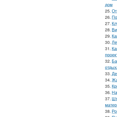
дом
25.
От
26.
По
27.
Кл
28.
Ви
29.
Ка
30.
Ле
31.
Ка
проек
32.
Ба
отдых
33.
Де
34.
Жа
35.
Кр
36.
На
37.
Шт
матер
38.
Ро