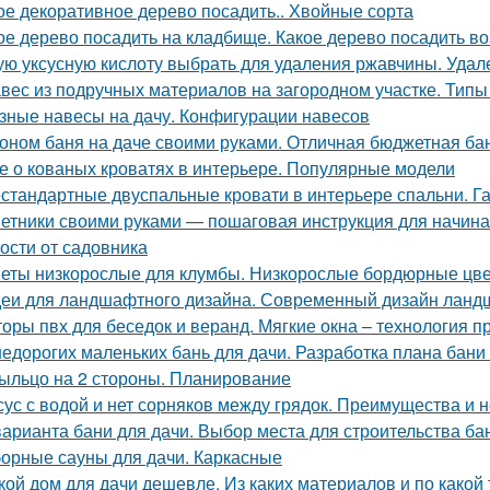
ое декоративное дерево посадить.. Хвойные сорта
ое дерево посадить на кладбище. Какое дерево посадить в
ую уксусную кислоту выбрать для удаления ржавчины. Уда
вес из подручных материалов на загородном участке. Типы
зные навесы на дачу. Конфигурации навесов
оном баня на даче своими руками. Отличная бюджетная бан
е о кованых кроватях в интерьере. Популярные модели
стандартные двуспальные кровати в интерьере спальни. Г
етники своими руками — пошаговая инструкция для начинаю
рости от садовника
еты низкорослые для клумбы. Низкорослые бордюрные цвет
еи для ландшафтного дизайна. Современный дизайн лан
оры пвх для беседок и веранд. Мягкие окна – технология п
недорогих маленьких бань для дачи. Разработка плана бани 
ыльцо на 2 стороны. Планирование
сус с водой и нет сорняков между грядок. Преимущества и 
варианта бани для дачи. Выбор места для строительства ба
орные сауны для дачи. Каркасные
кой дом для дачи дешевле. Из каких материалов и по како