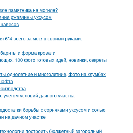
озле памятника на могиле?
ление ржавчины уксусом
 навесов
я 6*4 всего за месяц своими руками.
абариты и форма кровати
щих. 100 фото готовых идей, новинки, секреты
ы однолетние и многолетние, фото на клумбах
дшафта
роизводства
с учетом условий дачного участка
недостатки борьбы с сорняками уксусом и солью
ни на дачном участке
й технологии построить бюджетный загородный