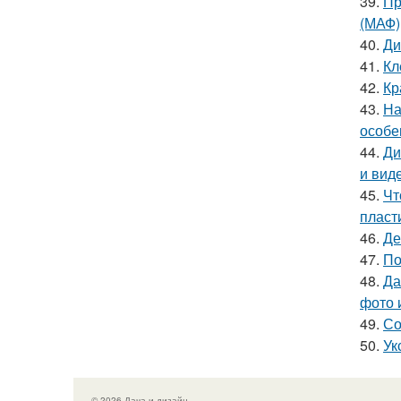
39.
Пр
(МАФ)
40.
Ди
41.
Кл
42.
Кр
43.
На
особе
44.
Ди
и вид
45.
Чт
пласт
46.
Де
47.
По
48.
Да
фото 
49.
Со
50.
Ук
© 2026 Дача и дизайн