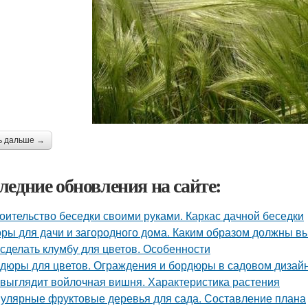
ь дальше →
ледние обновления на сайте:
оительство беседки своими руками. Каркас дачной беседки
ры для дачи и загородного дома. Каким образом должны в
 сделать клумбу для цветов. Особенности
дюры для цветов. Ограждения и бордюры в садовом дизай
 выглядит войлочная вишня. Характеристика растения
улярные фруктовые деревья для сада. Составление плана