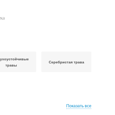
тка
сухоустойчивые
Серебристая трава
травы
Показать все