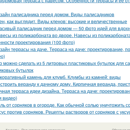
идомовая терраса с навесом. Особенности террасы и ее о
зайн палисадника перед домом. Виды палисадников
ен, как выглядит. Виды кленов: высокие и величественные
асивый палисадник перед домом — 50 фото идей для вдох
весы из поликарбоната во дворе. Навесы из поликарбонат
нности проектирования (100 фото)
зайн террасы на даче. Терраса на даче: проектирование, п
ео)
о можно сделать из 5 литровых пластиковых бутылок для са
иковых бутылок
коративный камень для клумб. Клумбы из камней: виды
строить веранду к дачному дому. Кирпичная веранда, прис
чная терраса идеи дизайна. Терраса на даче: проектирован
и видео)
ль от сорняков в огороде. Как обычной солью уничтожить с
сус против сорняков. Рецепты растворов от сорняков с уксу
Контакты
Пользовательское соглашение
Обратная св