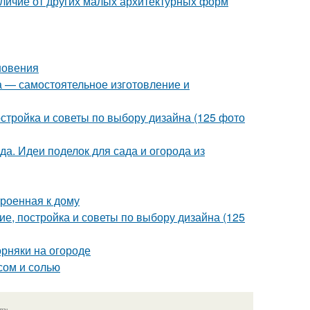
тличие от других малых архитектурных форм
новения
а — самостоятельное изготовление и
остройка и советы по выбору дизайна (125 фото
да. Идеи поделок для сада и огорода из
троенная к дому
ие, постройка и советы по выбору дизайна (125
орняки на огороде
сом и солью
язь