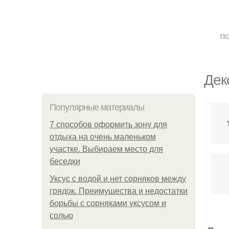
по
Дек
Популярные материалы
7 способов оформить зону для
отдыха на очень маленьком
участке. Выбираем место для
беседки
Уксус с водой и нет сорняков между
грядок. Преимущества и недостатки
борьбы с сорняками уксусом и
солью