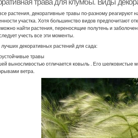
оративная трава для клумбы. Виды декор
 все растения, декоративные травы по-разному реагируют на
енности участка. Хотя большинство видов предпочитают о
, можно найти растения, переносящие полутень и заболоче
 следует учесть все эти моменты.
 лучших декоративных растений для сада:
оустойчивые травы
ей выносливостью отличается ковыль . Его шелковистые м
орывами ветра.