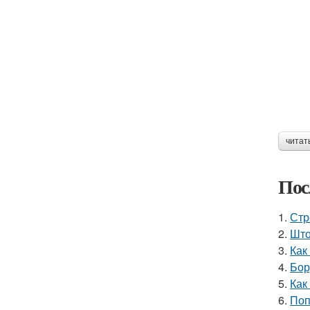
читат
Пос
1.
Стр
2.
Што
3.
Как
4.
Бор
5.
Как
6.
Поп