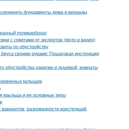
к соединить фундаменты дома и веранды
ованный поликарбонат
вки с советами от экспертов (фото и видео)
оветы по обустройству
из бруса своими руками: Пошаговая инструкция
го обустройства парилки и душевой, комнаты
деревянных колышек
р
ия крыльца и ее основные типы
и
 вариантов, разновидности конструкций,