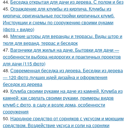
44.
Беседка открытая для дачи из дерева. С полом и без
45.
Ограждение для клумбы из кирпича. Клумбы из
кирпича: оригинальные постройки кирпичных клумб.
Инструкции и схемы по сооружению своими руками
(фото + видео)
46.
Мягкие шторы для веранды и террасы. Виды штор и
тюля для веранд, террас и беседок
47.
Вагончики для жилья на даче. Бытовки для дачи —
особенности выбора недорогих и практичных проектов
для дачи (115 фото)
48.
Современная беседка из дерева. Беседки из дерева
— 120 фото лучших идей дизайна и оформления
беседок из дерева
49.
Клумба своими руками на даче из камней. Клумба из
камней: как сделать своими руками, примеры видов
клумб с фото, в саду и возле дома, особенности
сооружения
50.
Народное средство от сорняков с уксусом и моющим
средством. Воздействие уксуса и соли на сорняки