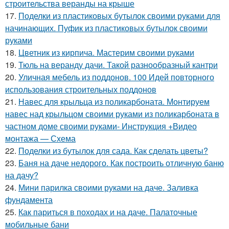
строительства веранды на крыше
17.
Поделки из пластиковых бутылок своими руками для
начинающих. Пуфик из пластиковых бутылок своими
руками
18.
Цветник из кирпича. Мастерим своими руками
19.
Тюль на веранду дачи. Такой разнообразный кантри
20.
Уличная мебель из поддонов. 100 Идей повторного
использования строительных поддонов
21.
Навес для крыльца из поликарбоната. Монтируем
навес над крыльцом своими руками из поликарбоната в
частном доме своими руками- Инструкция +Видео
монтажа — Схема
22.
Поделки из бутылок для сада. Как сделать цветы?
23.
Баня на даче недорого. Как построить отличную баню
на дачу?
24.
Мини парилка своими руками на даче. Заливка
фундамента
25.
Как париться в походах и на даче. Палаточные
мобильные бани