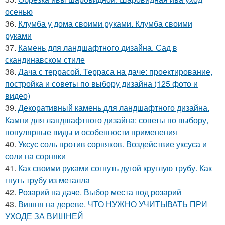
осенью
36.
Клумба у дома своими руками. Клумба своими
руками
37.
Камень для ландшафтного дизайна. Сад в
скандинавском стиле
38.
Дача с террасой. Терраса на даче: проектирование,
постройка и советы по выбору дизайна (125 фото и
видео)
39.
Декоративный камень для ландшафтного дизайна.
Камни для ландшафтного дизайна: советы по выбору,
популярные виды и особенности применения
40.
Уксус соль против сорняков. Воздействие уксуса и
соли на сорняки
41.
Как своими руками согнуть дугой круглую трубу. Как
гнуть трубу из металла
42.
Розарий на даче. Выбор места под розарий
43.
Вишня на дереве. ЧТО НУЖНО УЧИТЫВАТЬ ПРИ
УХОДЕ ЗА ВИШНЕЙ