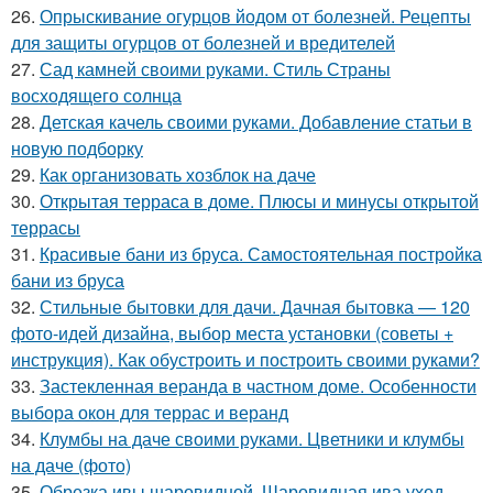
26.
Опрыскивание огурцов йодом от болезней. Рецепты
для защиты огурцов от болезней и вредителей
27.
Сад камней своими руками. Стиль Страны
восходящего солнца
28.
Детская качель своими руками. Добавление статьи в
новую подборку
29.
Как организовать хозблок на даче
30.
Открытая терраса в доме. Плюсы и минусы открытой
террасы
31.
Красивые бани из бруса. Самостоятельная постройка
бани из бруса
32.
Стильные бытовки для дачи. Дачная бытовка — 120
фото-идей дизайна, выбор места установки (советы +
инструкция). Как обустроить и построить своими руками?
33.
Застекленная веранда в частном доме. Особенности
выбора окон для террас и веранд
34.
Клумбы на даче своими руками. Цветники и клумбы
на даче (фото)
35.
Обрезка ивы шаровидной. Шаровидная ива уход