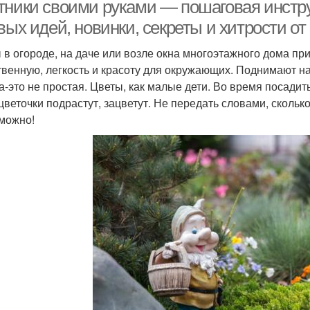
цветника
тники своими руками — пошаговая инстр
вых идей, новинки, секреты и хитрости от
 в огороде, на даче или возле окна многоэтажного дома пр
твенную, легкость и красоту для окружающих. Поднимают 
а-это не простая. Цветы, как малые дети. Во время посадить
 цветочки подрастут, зацветут. Не передать словами, скольк
можно!