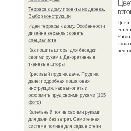
Цве
Терраса к дому проекты из дерева.
гото
Выбор конструкции
Цветы
Идеи террасы к дому. Особенности
естес
дизайна веранды: советы
Работ
специалиста
когда
невоз
Как пошить шторы для беседки
своими руками. Декоративные
тканевые шторы
Красивый пруд на даче. Пруд на
даче: подробная пошаговая
инструкция, как выкопать и
оформить пруд своими руками (105
фото)
Капельный полив своими руками
для дачи без затрат. Самотечная
система полива для сада в степи