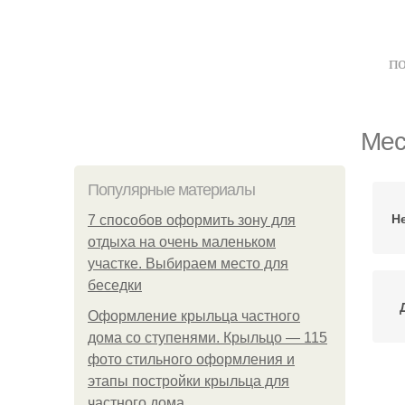
по
Мес
Популярные материалы
Н
7 способов оформить зону для
отдыха на очень маленьком
участке. Выбираем место для
беседки
Оформление крыльца частного
дома со ступенями. Крыльцо — 115
фото стильного оформления и
этапы постройки крыльца для
частного дома