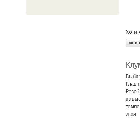
Хотит
читат
Клу
Выбир
Главн
Разоб
из вы
темпе
зноя.