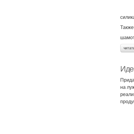
силик
Также
шамот
читат
Иде
Прида
на лу
реали
проду