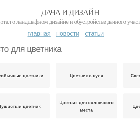
ДАЧА И ДИЗАЙН
ртал о ландшафном дизайне и обустройстве дачного учас
главная
новости
статьи
то для цветника
еобычные цветники
Цветник с нуля
Схе
Цветник для солнечного
Душистый цветник
Цве
места
Ограждения для