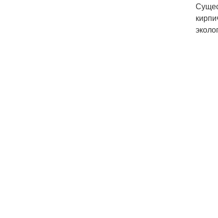
Сущес
кирпи
эколог