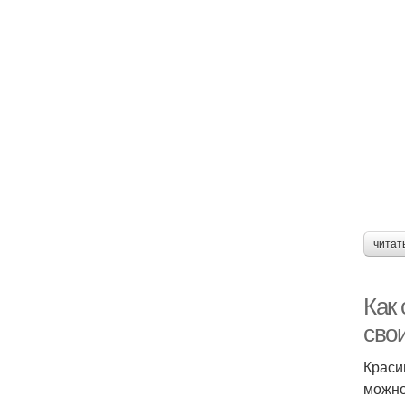
читат
Как 
сво
Краси
можно