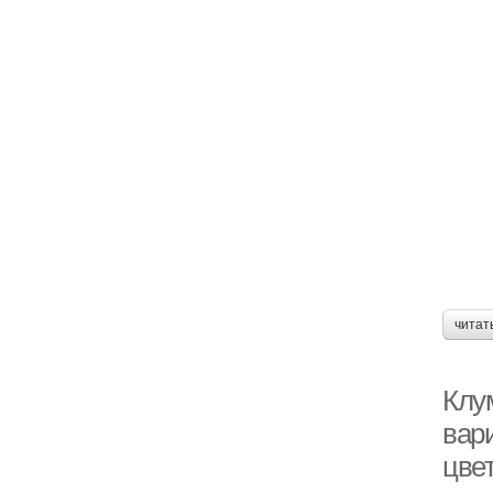
читат
Клу
вар
цвет