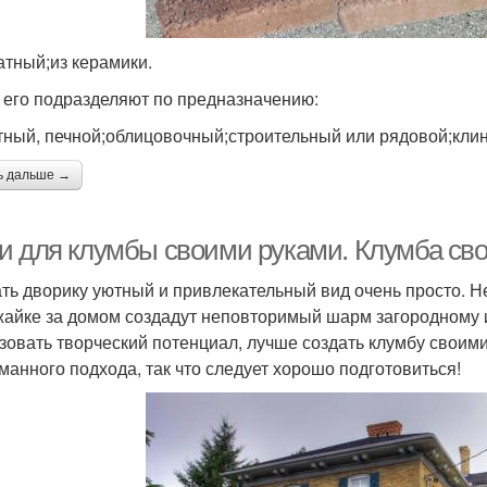
атный;из керамики.
 его подразделяют по предназначению:
ный, печной;облицовочный;строительный или рядовой;клин
ь дальше →
и для клумбы своими руками. Клумба св
ть дворику уютный и привлекательный вид очень просто. Н
жайке за домом создадут неповторимый шарм загородному 
зовать творческий потенциал, лучше создать клумбу своим
манного подхода, так что следует хорошо подготовиться!