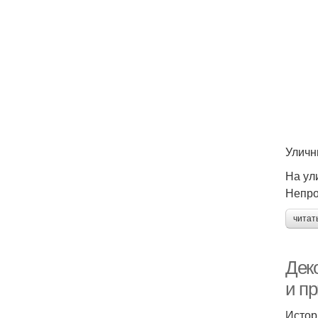
Уличн
На ул
Непро
читат
Дек
и п
Истор