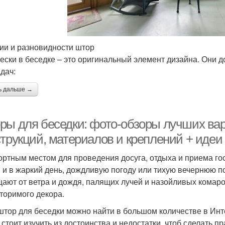
ии и разновидности штор
ески в беседке – это оригинальный элемент дизайна. Они 
адач:
ь дальше →
ры для беседки: фото-обзоры лучших вар
струкций, материалов и креплений + иде
ртным местом для проведения досуга, отдыха и приема гос
 и в жаркий день, дождливую погоду или тихую вечернюю п
ают от ветра и дождя, палящих лучей и назойливых комаро
торимого декора.
штор для беседки можно найти в большом количестве в Инт
, стоит изучить из достоинства и недостатки, чтоб сделать 