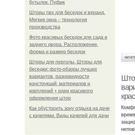
бутылок. Пуфик
Шторы пвх для беседок и веранд.
Мягкие окна – технология
производства
Фото красивых беседок для сада и
заднего двора. Расположение,
форма и размер беседок
читат
Шторы для перголы. Шторы для
беседки: фото-обзоры лучших
Што
вариантов, разновидности
конструкций, материалов и
вар
креплений + идеи красивого
кра
оформления штор
Комфо
Как обустроить зону отдыха на даче
время
с качелями. Виды качелей для дачи
защищ
непов