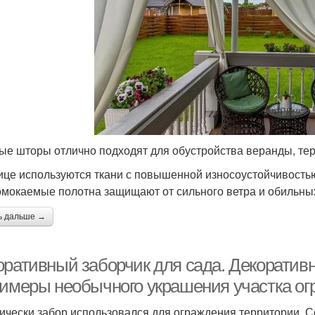
ые шторы отлично подходят для обустройства веранды, те
ице используются ткани с повышенной износоустойчивость
мокаемые полотна защищают от сильного ветра и обильных
ь дальше →
оративный заборчик для сада. Декоратив
римеры необычного украшения участка о
ически забор использовался для ограждения территории.