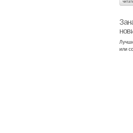
читат
Зан
нов
Лучши
или с