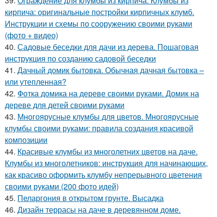
39.
Ограждение для клумбы из кирпича. Клумбы из
кирпича: оригинальные постройки кирпичных клумб.
Инструкции и схемы по сооружению своими руками
(фото + видео)
40.
Садовые беседки для дачи из дерева. Пошаговая
инструкция по созданию садовой беседки
41.
Дачный домик бытовка. Обычная дачная бытовка –
или утепленная?
42.
Фотка домика на дереве своими руками. Домик на
дереве для детей своими руками
43.
Многоярусные клумбы для цветов. Многоярусные
клумбы своими руками: правила создания красивой
композиции
44.
Красивые клумбы из многолетних цветов на даче.
Клумбы из многолетников: инструкция для начинающих,
как красиво оформить клумбу непрерывного цветения
своими руками (200 фото идей)
45.
Пеларгония в открытом грунте. Высадка
46.
Дизайн террасы на даче в деревянном доме.