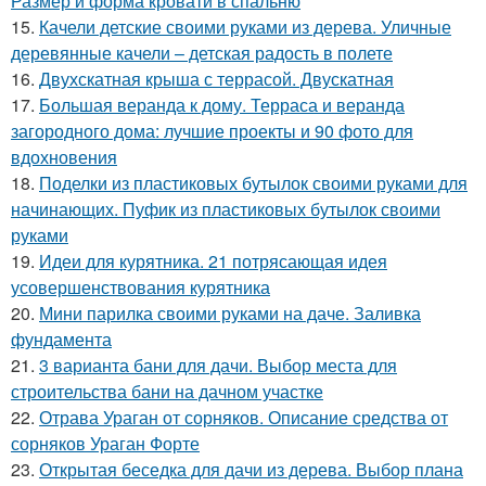
Размер и форма кровати в спальню
15.
Качели детские своими руками из дерева. Уличные
деревянные качели – детская радость в полете
16.
Двухскатная крыша с террасой. Двускатная
17.
Большая веранда к дому. Терраса и веранда
загородного дома: лучшие проекты и 90 фото для
вдохновения
18.
Поделки из пластиковых бутылок своими руками для
начинающих. Пуфик из пластиковых бутылок своими
руками
19.
Идеи для курятника. 21 потрясающая идея
усовершенствования курятника
20.
Мини парилка своими руками на даче. Заливка
фундамента
21.
3 варианта бани для дачи. Выбор места для
строительства бани на дачном участке
22.
Отрава Ураган от сорняков. Описание средства от
сорняков Ураган Форте
23.
Открытая беседка для дачи из дерева. Выбор плана