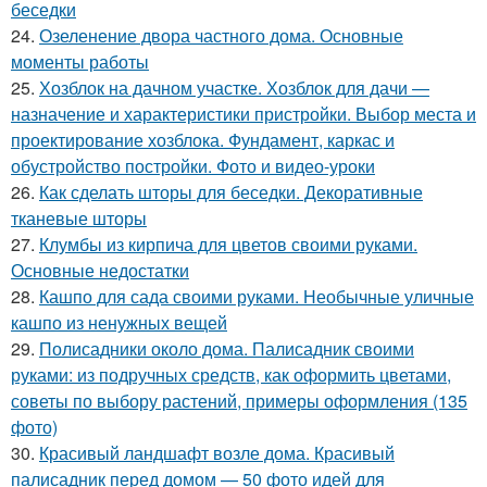
беседки
24.
Озеленение двора частного дома. Основные
моменты работы
25.
Хозблок на дачном участке. Хозблок для дачи —
назначение и характеристики пристройки. Выбор места и
проектирование хозблока. Фундамент, каркас и
обустройство постройки. Фото и видео-уроки
26.
Как сделать шторы для беседки. Декоративные
тканевые шторы
27.
Клумбы из кирпича для цветов своими руками.
Основные недостатки
28.
Кашпо для сада своими руками. Необычные уличные
кашпо из ненужных вещей
29.
Полисадники около дома. Палисадник своими
руками: из подручных средств, как оформить цветами,
советы по выбору растений, примеры оформления (135
фото)
30.
Красивый ландшафт возле дома. Красивый
палисадник перед домом — 50 фото идей для