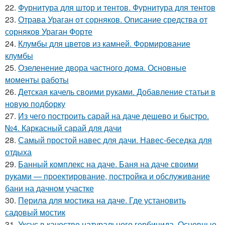
22.
Фурнитура для штор и тентов. Фурнитура для тентов
23.
Отрава Ураган от сорняков. Описание средства от
сорняков Ураган Форте
24.
Клумбы для цветов из камней. Формирование
клумбы
25.
Озеленение двора частного дома. Основные
моменты работы
26.
Детская качель своими руками. Добавление статьи в
новую подборку
27.
Из чего построить сарай на даче дешево и быстро.
№4. Каркасный сарай для дачи
28.
Самый простой навес для дачи. Навес-беседка для
отдыха
29.
Банный комплекс на даче. Баня на даче своими
руками — проектирование, постройка и обслуживание
бани на дачном участке
30.
Перила для мостика на даче. Где установить
садовый мостик
31.
Уксус в качестве натурального гербицида. Основные