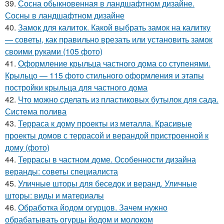
39.
Сосна обыкновенная в ландшафтном дизайне.
Сосны в ландшафтном дизайне
40.
Замок для калиток. Какой выбрать замок на калитку
— советы, как правильно врезать или установить замок
своими руками (105 фото)
41.
Оформление крыльца частного дома со ступенями.
Крыльцо — 115 фото стильного оформления и этапы
постройки крыльца для частного дома
42.
Что можно сделать из пластиковых бутылок для сада.
Система полива
43.
Терраса к дому проекты из металла. Красивые
проекты домов с террасой и верандой пристроенной к
дому (фото)
44.
Террасы в частном доме. Особенности дизайна
веранды: советы специалиста
45.
Уличные шторы для беседок и веранд. Уличные
шторы: виды и материалы
46.
Обработка йодом огурцов. Зачем нужно
обрабатывать огурцы йодом и молоком