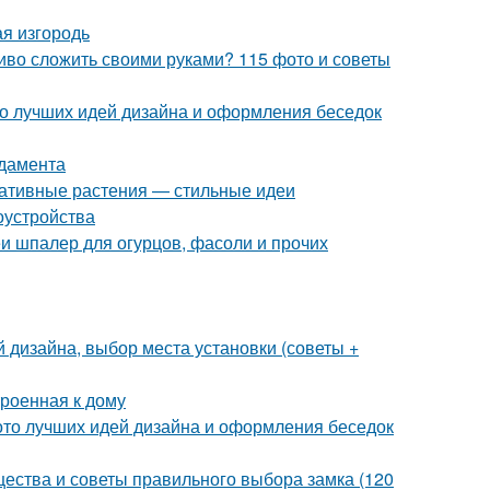
я изгородь
асиво сложить своими руками? 115 фото и советы
о лучших идей дизайна и оформления беседок
ндамента
ративные растения — стильные идеи
оустройства
 шпалер для огурцов, фасоли и прочих
 дизайна, выбор места установки (советы +
троенная к дому
ото лучших идей дизайна и оформления беседок
щества и советы правильного выбора замка (120