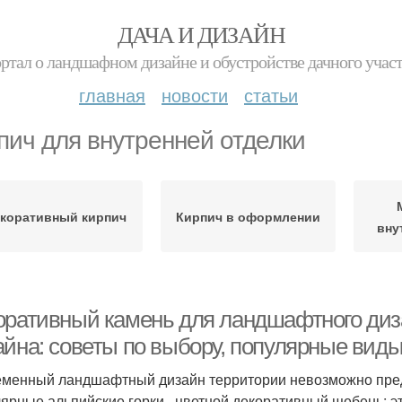
ДАЧА И ДИЗАЙН
ртал о ландшафном дизайне и обустройстве дачного учас
главная
новости
статьи
пич для внутренней отделки
коративный кирпич
Кирпич в оформлении
вну
оративный камень для ландшафтного диз
айна: советы по выбору, популярные вид
менный ландшафтный дизайн территории невозможно предс
ярные альпийские горки,, цветной декоративный щебень: 