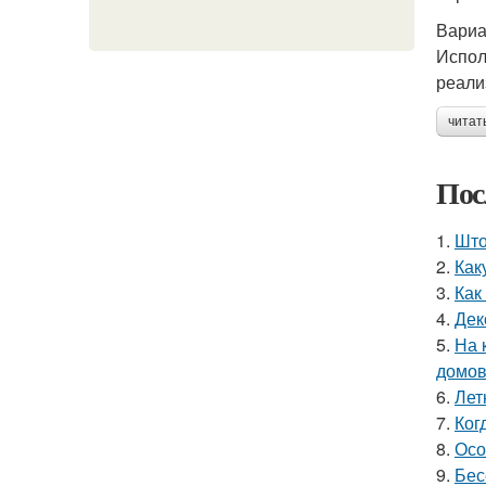
Вариа
Испол
реали
читат
Пос
1.
Што
2.
Как
3.
Как
4.
Дек
5.
На 
домо
6.
Лет
7.
Ког
8.
Осо
9.
Бес