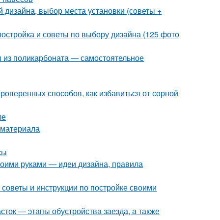
 дизайна, выбор места установки (советы +
постройка и советы по выбору дизайна (125 фото
ы из поликарбоната — самостоятельное
проверенных способов, как избавиться от сорной
ле
 материала
сы
воими руками — идеи дизайна, правила
советы и инструкции по постройке своими
асток — этапы обустройства заезда, а также