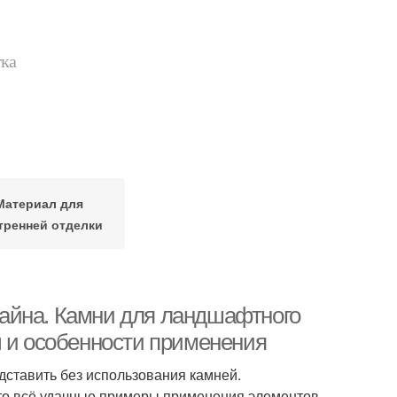
тка
Материал для
тренней отделки
айна. Камни для ландшафтного
ы и особенности применения
тавить без использования камней.
это всё удачные примеры применения элементов.