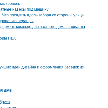
ых кровель
скатные навесы под машину
. Что посадить вдоль забора со стороны улицы
нированию веранды
формить крыльцо для частного дома: варианты
торы ПВХ
лучших идей дизайна и оформления беседок из
ля дачи
 бруса
я навесов