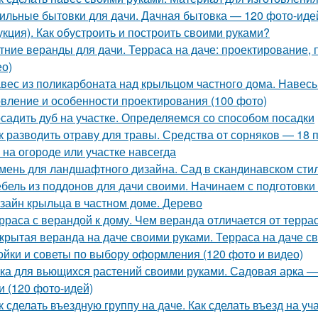
ильные бытовки для дачи. Дачная бытовка — 120 фото-идей
укция). Как обустроить и построить своими руками?
тние веранды для дачи. Терраса на даче: проектирование, 
ео)
вес из поликарбоната над крыльцом частного дома. Навес
овление и особенности проектирования (100 фото)
садить дуб на участке. Определяемся со способом посадки
к разводить отраву для травы. Средства от сорняков — 18 
 на огороде или участке навсегда
мень для ландшафтного дизайна. Сад в скандинавском сти
бель из поддонов для дачи своими. Начинаем с подготовки
зайн крыльца в частном доме. Дерево
рраса с верандой к дому. Чем веранда отличается от терра
крытая веранда на даче своими руками. Терраса на даче с
ойки и советы по выбору оформления (120 фото и видео)
ка для вьющихся растений своими руками. Садовая арка — 
и (120 фото-идей)
к сделать въездную группу на даче. Как сделать въезд на уч