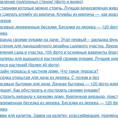
овление подпорных стенок! (фото и видео)
старники которые можно стричь. Лучшая вечнозеленая жива
к сделать клумбу из кирпича. Клумбы из кирпича —, как кр
неров
асивые деревянные беседки. Беседки из дерева — 120 фот
рева
ранда своими руками на даче. Этап первый – закладка фу
стения для ландшафтного дизайна садового участка. Деко
ления сада и участка. 105 фото и основные варианты благ
алеры для вьющихся растений своими руками. Лучшие идеи
хся растений (более 40 фото)
зайн террасы в частном доме. Что такое терраса?
седка открытая для дачи из дерева. С полом и без
асивые бытовки для дачи. Дачная бытовка — 120 фото-идей
укция). Как обустроить и построить своими руками?
строить веранду к дачному дому. Кирпичная веранда, прис
временная беседка из дерева. Беседки из дерева — 120 ф
рева
мки для калиток. Замок на калитку: классификация, преиму