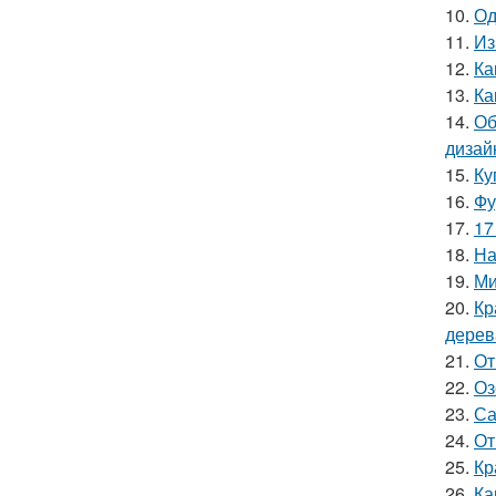
10.
Од
11.
Из
12.
Ка
13.
Ка
14.
Об
дизай
15.
Ку
16.
Фу
17.
17
18.
На
19.
Ми
20.
Кр
дерев
21.
От
22.
Оз
23.
Са
24.
От
25.
Кр
26.
Ка