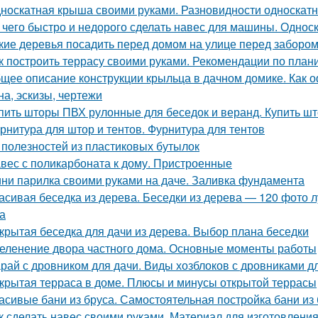
носкатная крыша своими руками. Разновидности односкатн
 чего быстро и недорого сделать навес для машины. Одно
кие деревья посадить перед домом на улице перед забором
к построить террасу своими руками. Рекомендации по пла
щее описание конструкции крыльца в дачном домике. Как о
на, эскизы, чертежи
пить шторы ПВХ рулонные для беседок и веранд. Купить ш
рнитура для штор и тентов. Фурнитура для тентов
 полезностей из пластиковых бутылок
вес с поликарбоната к дому. Пристроенные
ни парилка своими руками на даче. Заливка фундамента
асивая беседка из дерева. Беседки из дерева — 120 фото 
а
крытая беседка для дачи из дерева. Выбор плана беседки
еленение двора частного дома. Основные моменты работы
рай с дровником для дачи. Виды хозблоков с дровниками д
крытая терраса в доме. Плюсы и минусы открытой террасы
асивые бани из бруса. Самостоятельная постройка бани из
к сделать навес своими руками. Материал для изготовлени