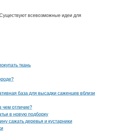
 Существуют всевозможные идеи для
покупать ткань
ороде?
ативная база для высадки саженцев вблизи
в чем отличие?
атьи в новую подборку
ину сажать деревья и кустарники
ки