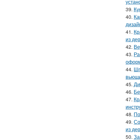
устан
39.
Ку
40.
Ка
дизай
41.
Кр
из де
42.
Ве
43.
Ра
оформ
44.
Шп
вьющи
45.
Ди
46.
Бе
47.
Кр
инстр
48.
По
49.
Со
из де
50.
За