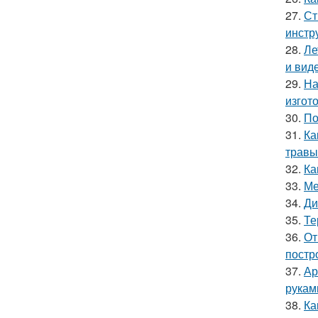
27.
Ст
инстр
28.
Ле
и вид
29.
На
изгот
30.
По
31.
Ка
травы
32.
Ка
33.
Ме
34.
Ди
35.
Те
36.
От
постр
37.
Ар
рукам
38.
Ка