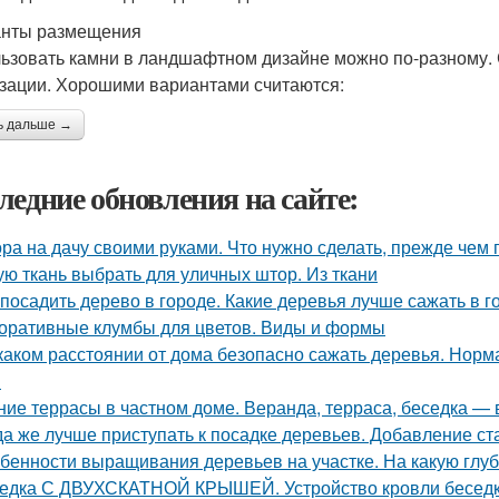
нты размещения
ьзовать камни в ландшафтном дизайне можно по-разному.
зации. Хорошими вариантами считаются:
ь дальше →
ледние обновления на сайте:
ра на дачу своими руками. Что нужно сделать, прежде чем 
ую ткань выбрать для уличных штор. Из ткани
 посадить дерево в городе. Какие деревья лучше сажать в г
оративные клумбы для цветов. Виды и формы
каком расстоянии от дома безопасно сажать деревья. Норм
в
ние террасы в частном доме. Веранда, терраса, беседка — 
да же лучше приступать к посадке деревьев. Добавление ст
бенности выращивания деревьев на участке. На какую глуб
едка С ДВУХСКАТНОЙ КРЫШЕЙ. Устройство кровли бесед