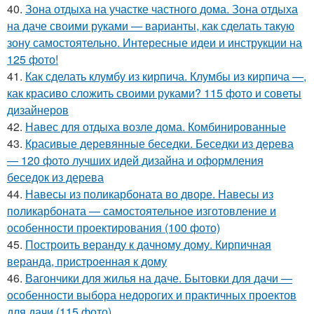
40.
Зона отдыха на участке частного дома. Зона отдыха
на даче своими руками — варианты, как сделать такую
зону самостоятельно. Интересные идеи и инструкции на
125 фото!
41.
Как сделать клумбу из кирпича. Клумбы из кирпича —,
как красиво сложить своими руками? 115 фото и советы
дизайнеров
42.
Навес для отдыха возле дома. Комбинированные
43.
Красивые деревянные беседки. Беседки из дерева
— 120 фото лучших идей дизайна и оформления
беседок из дерева
44.
Навесы из поликарбоната во дворе. Навесы из
поликарбоната — самостоятельное изготовление и
особенности проектирования (100 фото)
45.
Построить веранду к дачному дому. Кирпичная
веранда, пристроенная к дому
46.
Вагончики для жилья на даче. Бытовки для дачи —
особенности выбора недорогих и практичных проектов
для дачи (115 фото)