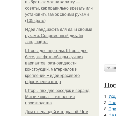
выбрать замок на калитку —
советы, как правильно врезать или
установить замок своими руками
(105 фото)
Идеи ландшафта для дачи своими
руками. Современный дизайн
ландшафта
Шторы для перголы. Шторы для
беседки: фото-обзоры лучших
вариантов, разновидности
читат
конструкций, материалов и
креплений + идеи красивого
оформления штор
Пос
Шторы пвх для беседок и веранд.
1.
Ухо
Мягкие окна – технология
2.
Пал
производства
3.
При
Дом с верандой и террасой. Чем
4.
На 