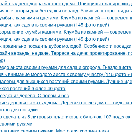
зайн заднего двора частного дома. Принципы планировки д
ичные шторы для беседок и веранд. Уличные шторы: виды
умбы с камнями и цветами. Клумба из камней — современны
укция, как сделать своими руками (145 фото идей)
ормление клумбы камнями. Клумба из камней — современн
укция, как сделать своими руками (145 фото идей)
к правильно посадить дубок молодой. Особенности посадки
зайн веранды на даче. Терраса на даче: проектирование, п
ео)
ездо аиста своими руками для сада и огорода. Гнездо аиста 
ечь внимание молодого аиста к своему участку (115 фото + 
алеры для вьющихся растений своими руками. Лучшие идеи
хся растений (более 40 фото)
седка из дерева. С полом и без
кие деревья сажать у дома. Деревья возле дома — виды ко
нтов для посадки
о сделать из 5 литровых пластиковых бутылок. 107 поделок
своими руками
олятники своими руками. Место для крольчатника