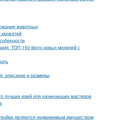
ержания животных
 кроватей
особенности
ания. ТОП-150 фото новых моделей с
вать
уя: описание и размеры
то лучших идей для начинающих мастеров
а
постройки являются недвижимым имуществом