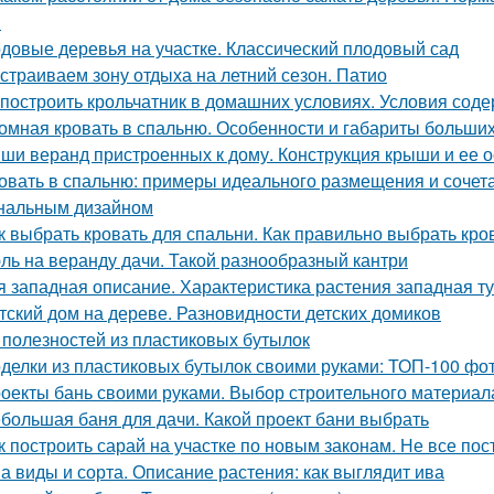
в
довые деревья на участке. Классический плодовый сад
страиваем зону отдыха на летний сезон. Патио
 построить крольчатник в домашних условиях. Условия сод
омная кровать в спальню. Особенности и габариты больших
ши веранд пристроенных к дому. Конструкция крыши и ее 
овать в спальню: примеры идеального размещения и сочет
нальным дизайном
к выбрать кровать для спальни. Как правильно выбрать кро
ль на веранду дачи. Такой разнообразный кантри
я западная описание. Характеристика растения западная т
тский дом на дереве. Разновидности детских домиков
 полезностей из пластиковых бутылок
делки из пластиковых бутылок своими руками: ТОП-100 фо
оекты бань своими руками. Выбор строительного материал
большая баня для дачи. Какой проект бани выбрать
к построить сарай на участке по новым законам. Не все 
а виды и сорта. Описание растения: как выглядит ива