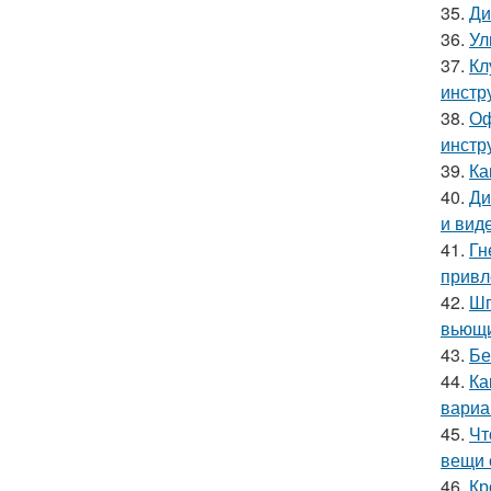
35.
Ди
36.
Ул
37.
Кл
инстр
38.
Оф
инстр
39.
Ка
40.
Ди
и вид
41.
Гн
привл
42.
Шп
вьющи
43.
Бе
44.
Ка
вариа
45.
Чт
вещи 
46.
Кр