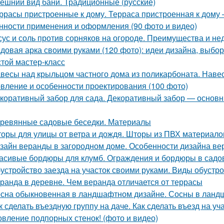
ешний вид бани. Традиционные (русские)
ррасы пристроенные к дому. Терраса пристроенная к дому
нности применения и оформления (90 фото и видео)
сус и соль против сорняков на огороде. Преимущества и не
довая арка своими руками (120 фото): идеи дизайна, выбо
стой мастер-класс
весы над крыльцом частного дома из поликарбоната. Наве
овление и особенности проектирования (100 фото)
коративный забор для сада. Декоративный забор — основн
ревянные садовые беседки. Материалы
оры для улицы от ветра и дождя. Шторы из ПВХ материало
зайн веранды в загородном доме. Особенности дизайна ве
асивые бордюры для клумб. Ограждения и бордюры в садо
устройство заезда на участок своими руками. Виды обустр
ранда в деревне. Чем веранда отличается от террасы
сна обыкновенная в ландшафтном дизайне. Сосны в ланд
к сделать въездную группу на даче. Как сделать въезд на уч
овление подпорных стенок! (фото и видео)