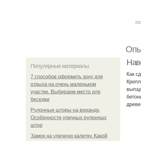
по
Опы
Нав
Популярные материалы
Как с
7 способов оформить зону для
Крепл
отдыха на очень маленьком
выпад
участке. Выбираем место для
бетон
беседки
древе
Рулонные шторы на веранду.
Особенности уличных рулонных
штор
Замок на уличную калитку. Какой