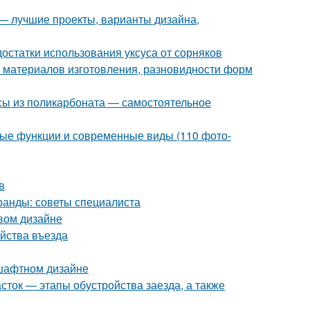
 — лучшие проекты, варианты дизайна,
достатки использования уксуса от сорняков
р материалов изготовления, разновидности форм
сы из поликарбоната — самостоятельное
ые функции и современные виды (110 фото-
в
ранды: советы специалиста
вом дизайне
ойства въезда
шафтном дизайне
асток — этапы обустройства заезда, а также