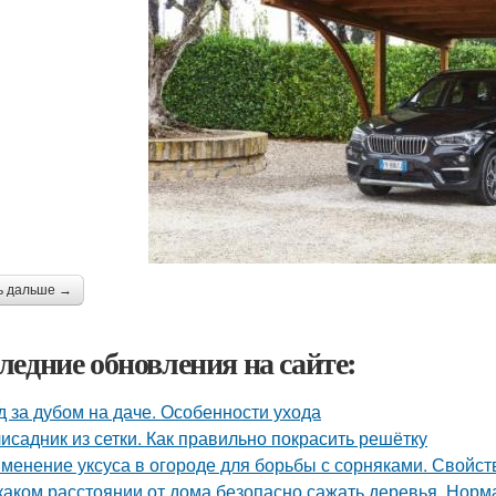
ь дальше →
ледние обновления на сайте:
д за дубом на даче. Особенности ухода
исадник из сетки. Как правильно покрасить решётку
менение уксуса в огороде для борьбы с сорняками. Свойст
каком расстоянии от дома безопасно сажать деревья. Норм