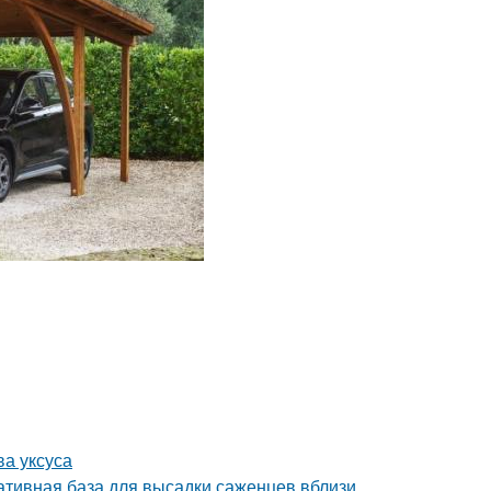
ва уксуса
ативная база для высадки саженцев вблизи