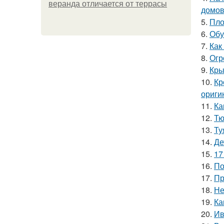
веранда отличается от террасы
домо
5.
Пло
6.
Обу
7.
Как
8.
Огр
9.
Кры
10.
Кр
ориги
11.
Ка
12.
Тю
13.
Ту
14.
Де
15.
17
16.
По
17.
Пр
18.
Не
19.
Ка
20.
Ив