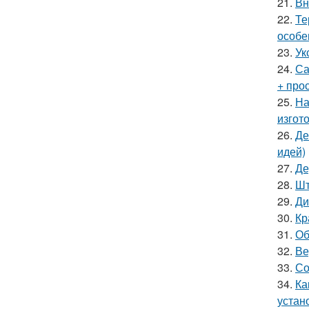
21.
Вн
22.
Те
особе
23.
Ук
24.
Са
+ про
25.
На
изгот
26.
Де
идей)
27.
Де
28.
Шт
29.
Ди
30.
Кр
31.
Об
32.
Ве
33.
Со
34.
Ка
устан